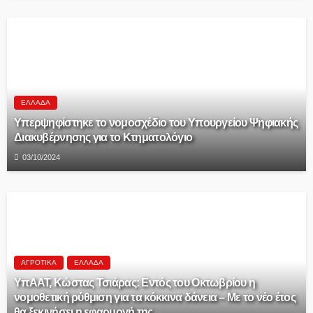
ΕΛΛΆΔΑ
Υπερψηφίστηκε το νομοσχέδιο του Υπουργείου Ψηφιακής
Διακυβέρνησης για το Κτηματολόγιο
03/10/2024
ΑΓΡΟΤΙΚΆ
ΕΛΛΆΔΑ
ΥπΑΑΤ, Κώστας Τσιάρας: Εντός του Οκτωβρίου η
νομοθετική ρύθμιση για τα κόκκινα δάνεια – Με το νέο έτος
θα ξεκινήσει η εφαρμογή της