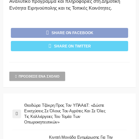
Αναλυτικό πρόγραμμα και πληροφορίες στη Δημοτική
Ενότητα Ειρηνούπολης και τις Τοπικές Κοινότητες.
SHARE ON FACEBOOK
SHARE ON TWITTER
ΠΡΌΣΘΕΣΕ ΈΝΑ ΣΧΌΛΙΟ
Θεοδώρα Τζάκρη Προς Τον ΥΠΑΑ&Τ: «Δώστε
Ενισχύσεις Σε Όλους Του Αγρότες Και Σε Όλες
Τις Καλλιέργειες Του Τομέα Των
Οπωροκηπευτικών»
Κινητή Μονάδα Ενημέρωσης Για Την