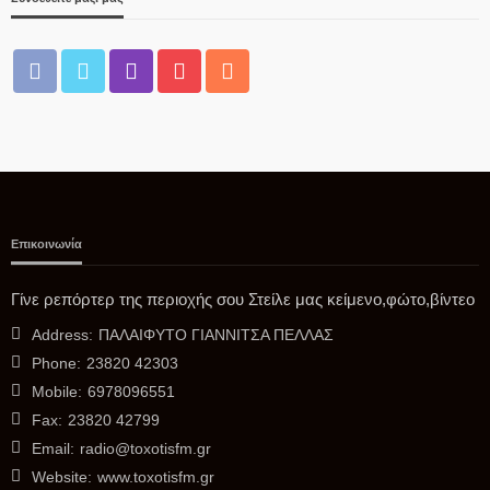
Επικοινωνία
Γίνε ρεπόρτερ της περιοχής σου Στείλε μας κείμενο,φώτο,βίντεο
Address:
ΠΑΛΑΙΦΥΤΟ ΓΙΑΝΝΙΤΣΑ ΠΕΛΛΑΣ
Phone:
23820 42303
Mobile:
6978096551
Fax:
23820 42799
Email:
radio@toxotisfm.gr
Website:
www.toxotisfm.gr