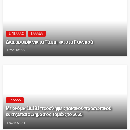
Δ.ΠΈΛΛΑΣ
ΕΛΛΆΔΑ
Διαμαρτυρία για τα Τέμπη και στα Γιαννιτσά
25/01/2025
ΕΛΛΆΔΑ
Με ακόμα 19.181 προσλήψεις τακτικού προσωπικού
ενισχύεται ο Δημόσιος Τομέας το 2025
03/10/2024