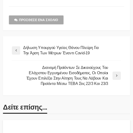
ΠΡΌΣΘΕΣΕ ΈΝΑ ΣΧΌΛΙΟ
Δήλωση Υπουργού Υγείας Θάνου Πλεύρη Για
Την Άρση Των Μέτρων Έναντι Covid-19
Διανομή Προϊόντων Σε Δικαιούχους Του
Ελάχιστου Εγγυημένου Εισοδήματος, Οι Οποίοι
Έχουν Επιλέξει Στην Αίτηση Τους Να Λάβουν Και
Προϊόντα Μέσω ΤΕΒΑ Στις 22/3 Και 23/3
Δείτε επίσης...