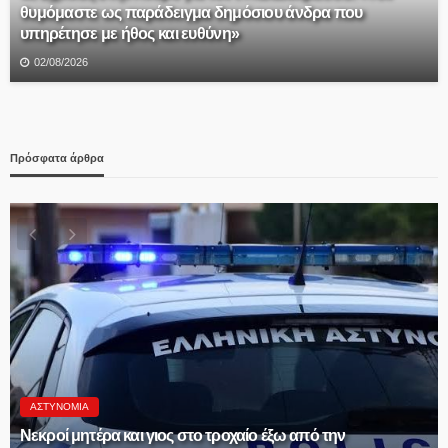
θυμόμαστε ως παράδειγμα δημόσιου άνδρα που
υπηρέτησε με ήθος και ευθύνη»
02/08/2026
Πρόσφατα άρθρα
Δ.ΑΛΜΩΠΊΑΣ
ΠΡΟΣΚΛΗΣΗ ΣΕ ΤΑΚΤΙΚΗ ΔΙΑ ΖΩΣΗΣ ΣΥΝΕΔΡΙΑΣΗ