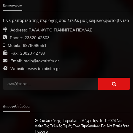
Επικοινωνία
Γίνε ρεπόρτερ της περιοχής σου Στείλε μας κείμενο,φώτο,βίντεο
Address:
ΠΑΛΑΙΦΥΤΟ ΓΙΑΝΝΙΤΣΑ ΠΕΛΛΑΣ
Phone:
23820 42303
Mobile:
6978096551
Fax:
23820 42799
Email:
radio@toxotisfm.gr
Website:
www.toxotisfm.gr
Δημοφιλή άρθρα
Θ. Σκυλακάκης: Περιμένετε Μέχρι Την 1η.1.2024 Να
Δείτε Τις Τελικές Τιμές Των Τιμολογίων Για Να Επιλέξετε
Πάροχο