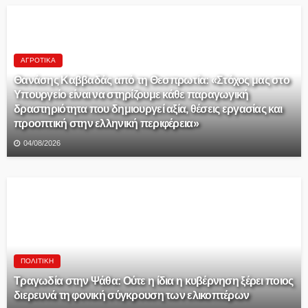
ΑΓΡΟΤΙΚΆ
Θανάσης Καββαδάς από τη Θεσπρωτία: «Στόχος μας στο
Υπουργείο είναι να στηρίζουμε κάθε παραγωγική
δραστηριότητα που δημιουργεί αξία, θέσεις εργασίας και
προοπτική στην ελληνική περιφέρεια»
04/08/2026
ΠΟΛΙΤΙΚΉ
Τραγωδία στην Ψάθα: Ούτε η ίδια η κυβέρνηση ξέρει ποιος
διερευνά τη φονική σύγκρουση των ελικοπτέρων