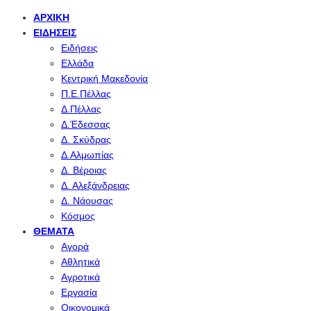
ΑΡΧΙΚΉ
ΕΙΔΉΣΕΙΣ
Ειδήσεις
Ελλάδα
Κεντρική Μακεδονία
Π.Ε.Πέλλας
Δ.Πέλλας
Δ.Έδεσσας
Δ. Σκύδρας
Δ.Αλμωπίας
Δ. Βέροιας
Δ. Αλεξάνδρειας
Δ. Νάουσας
Κόσμος
ΘΈΜΑΤΑ
Αγορά
Αθλητικά
Αγροτικά
Εργασία
Οικονομικά