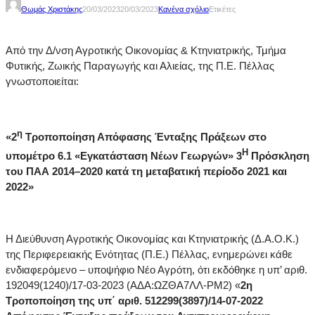
Θωμάς Χριστάκης
20/03/2023
20/03/2023
Κανένα σχόλιο
Ετικέτες
Από την Δ/νση Αγροτικής Οικονομίας & Κτηνιατρικής, Τμήμα
Φυτικής, Ζωικής Παραγωγής και Αλιείας, της Π.Ε. Πέλλας
γνωστοποιείται:
η
«2
Τροποποίηση Απόφασης Ένταξης Πράξεων στο
Η
υπομέτρο 6.1 «Εγκατάσταση Νέων Γεωργών» 3
Πρόσκληση
του ΠΑΑ 2014–2020 κατά τη μεταβατική περίοδο 2021 και
2022»
Η Διεύθυνση Αγροτικής Οικονομίας και Κτηνιατρικής (Δ.Α.Ο.Κ.)
της Περιφερειακής Ενότητας (Π.Ε.) Πέλλας, ενημερώνει κάθε
ενδιαφερόμενο – υποψήφιο Νέο Αγρότη, ότι εκδόθηκε η υπ’ αριθ.
192049(1240)/17-03-2023 (ΑΔΑ:ΩΖΘΑ7ΛΛ-ΡΜ2) «
2η
Τροποποίηση της υπ΄ αριθ. 512299(3897)/14-07-2022