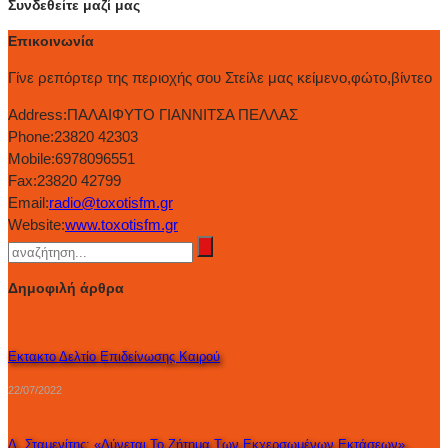
Συνδεθείτε μαζί μας
Επικοινωνία
Γίνε ρεπόρτερ της περιοχής σου Στείλε μας κείμενο,φώτο,βίντεο
Address:
ΠΑΛΑΙΦΥΤΟ ΓΙΑΝΝΙΤΣΑ ΠΕΛΛΑΣ
Phone:
23820 42303
Mobile:
6978096551
Fax:
23820 42799
Email:
radio@toxotisfm.gr
Website:
www.toxotisfm.gr
Δημοφιλή άρθρα
Εκτακτο Δελτίο Επιδείνωσης Καιρού
22/07/2022
Δ. Σταμενίτης: «Λύνεται Το Ζήτημα Των Εκχερσωμένων Εκτάσεων».