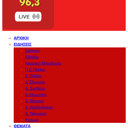
ΑΡΧΙΚΉ
ΕΙΔΉΣΕΙΣ
Ειδήσεις
Ελλάδα
Κεντρική Μακεδονία
Π.Ε.Πέλλας
Δ.Πέλλας
Δ.Έδεσσας
Δ. Σκύδρας
Δ.Αλμωπίας
Δ. Βέροιας
Δ. Αλεξάνδρειας
Δ. Νάουσας
Κόσμος
ΘΈΜΑΤΑ