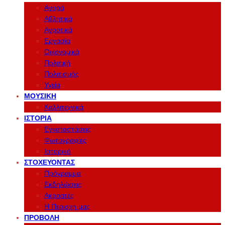
Αγορά
Αθλητικά
Αγροτικά
Εργασία
Οικονομικά
Πολιτική
Πολιτισμός
Υγεία
ΜΟΥΣΙΚΉ
Καλλιτεχνικά
ΙΣΤΟΡΊΑ
Εγκαταστάσεις
Φωτογραφίες
Ιστορικό
ΣΤΟΧΕΎΟΝΤΑΣ
Πρόγραμμα
Εκδηλώσεις
Ακροατές
Η Περιοχη μας
ΠΡΟΒΟΛΉ