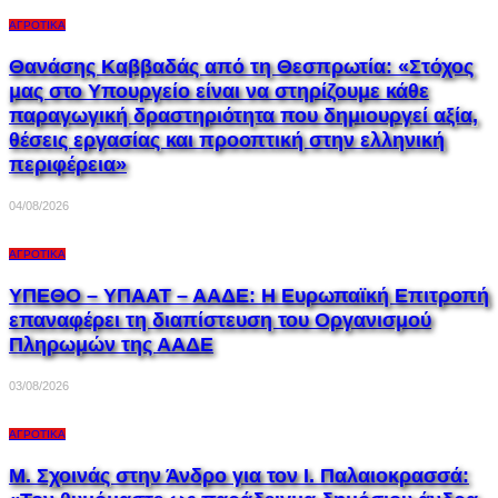
ΑΓΡΟΤΙΚΆ
Θανάσης Καββαδάς από τη Θεσπρωτία: «Στόχος
μας στο Υπουργείο είναι να στηρίζουμε κάθε
παραγωγική δραστηριότητα που δημιουργεί αξία,
θέσεις εργασίας και προοπτική στην ελληνική
περιφέρεια»
04/08/2026
ΑΓΡΟΤΙΚΆ
ΥΠΕΘΟ – ΥΠΑΑΤ – ΑΑΔΕ: H Ευρωπαϊκή Επιτροπή
επαναφέρει τη διαπίστευση του Οργανισμού
Πληρωμών της ΑΑΔΕ
03/08/2026
ΑΓΡΟΤΙΚΆ
Μ. Σχοινάς στην Άνδρο για τον Ι. Παλαιοκρασσά: