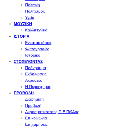
Πολιτική
Πολιτισμός
Υγεία
ΜΟΥΣΙΚΉ
Καλλιτεχνικά
ΙΣΤΟΡΊΑ
Εγκαταστάσεις
Φωτογραφίες
Ιστορικό
ΣΤΟΧΕΎΟΝΤΑΣ
Πρόγραμμα
Εκδηλώσεις
Ακροατές
Η Περιοχη μας
ΠΡΟΒΟΛΉ
Διαφήμιση
Προβολή
Ακροαματικότητες Π.Ε.Πέλλας
Επικοινωνία
Επιχειρήσεις