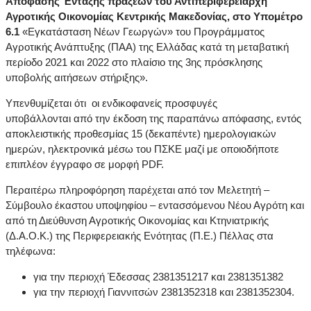
Απόφασης Ένταξης πράξεων του Αντιπεριφερειάρχη
Αγροτικής Οικονομίας Κεντρικής Μακεδονίας, στο Υπομέτρο
6.1
«Εγκατάσταση Νέων Γεωργών» του Προγράμματος
Αγροτικής Ανάπτυξης (ΠΑΑ) της Ελλάδας κατά τη μεταβατική
περίοδο 2021 και 2022 στο πλαίσιο της 3ης πρόσκλησης
υποβολής αιτήσεων στήριξης».
Υπενθυμίζεται ότι οι ενδικοφανείς προσφυγές
υποβάλλονται από την έκδοση της παραπάνω απόφασης, εντός
αποκλειστικής προθεσμίας 15 (δεκαπέντε) ημερολογιακών
ημερών, ηλεκτρονικά μέσω του ΠΣΚΕ μαζί με οποιοδήποτε
επιπλέον έγγραφο σε μορφή PDF.
Περαιτέρω πληροφόρηση παρέχεται από τον Μελετητή –
Σύμβουλο έκαστου υποψηφίου – εντασσόμενου Νέου Αγρότη και
από τη Διεύθυνση Αγροτικής Οικονομίας και Κτηνιατρικής
(Δ.Α.Ο.Κ.) της Περιφερειακής Ενότητας (Π.Ε.) Πέλλας στα
τηλέφωνα:
για την περιοχή Έδεσσας 2381351217 και 2381351382
για την περιοχή Γιαννιτσών 2381352318 και 2381352304.