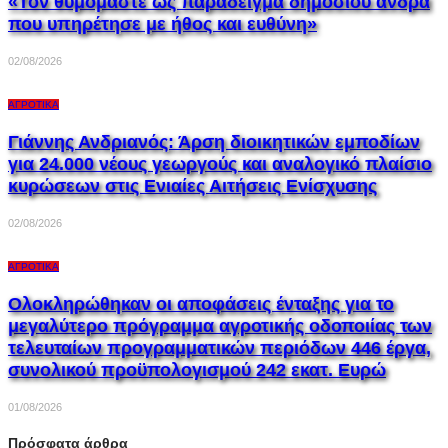
«Τον θυμόμαστε ως παράδειγμα δημόσιου άνδρα
που υπηρέτησε με ήθος και ευθύνη»
02/08/2026
ΑΓΡΟΤΙΚΆ
Γιάννης Ανδριανός: Άρση διοικητικών εμποδίων
για 24.000 νέους γεωργούς και αναλογικό πλαίσιο
κυρώσεων στις Ενιαίες Αιτήσεις Ενίσχυσης
02/08/2026
ΑΓΡΟΤΙΚΆ
Ολοκληρώθηκαν οι αποφάσεις ένταξης για το
μεγαλύτερο πρόγραμμα αγροτικής οδοποιίας των
τελευταίων προγραμματικών περιόδων 446 έργα,
συνολικού προϋπολογισμού 242 εκατ. Ευρώ
01/08/2026
Πρόσφατα άρθρα