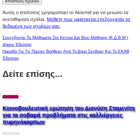
Αυτός ο ιστότοπος χρησιμοποιεί το Akismet για να μειώσει τα
ανεπιθύμητα σχόλια.
Μάθετε πώς υφίστανται επεξεργασία τα
δεδομένα των σχολίων σας
.
Συνεχίζονται Τα Μαθήματα Στο Κέντρο Διά Βίου Μάθησης (Κ.Δ.Β.Μ.)
Δήμου Έδεσσας
Ημερίδα Για Τις Πρώτες Βοήθειες Από Το Δήμο Σκύδρας Και Το ΕΚΑΒ
Έδεσσας
Δείτε επίσης...
ΑΓΡΟΤΙΚΆ
Κοινοβουλευτική ερώτηση του Διονύση Σταμενίτη
για τα σοβαρά προβλήματα στις καλλιέργειες
πυρηνόκαρπων
06/08/2026