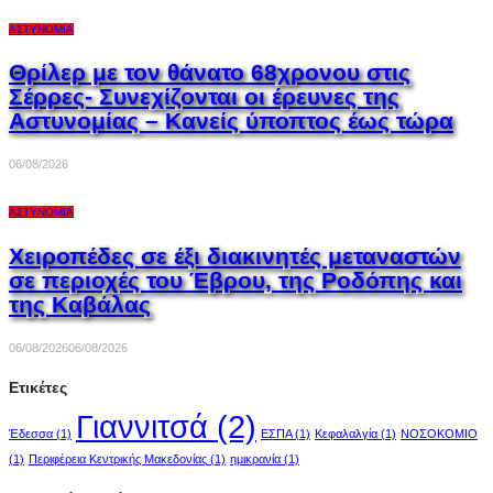
ΑΣΤΥΝΟΜΊΑ
Θρίλερ με τον θάνατο 68χρονου στις
Σέρρες- Συνεχίζονται οι έρευνες της
Αστυνομίας – Κανείς ύποπτος έως τώρα
06/08/2026
ΑΣΤΥΝΟΜΊΑ
Χειροπέδες σε έξι διακινητές μεταναστών
σε περιοχές του Έβρου, της Ροδόπης και
της Καβάλας
06/08/2026
06/08/2026
Ετικέτες
Γιαννιτσά
(2)
Έδεσσα
(1)
ΕΣΠΑ
(1)
Κεφαλαλγία
(1)
ΝΟΣΟΚΟΜΙΟ
(1)
Περιφέρεια Κεντρικής Μακεδονίας
(1)
ημικρανία
(1)