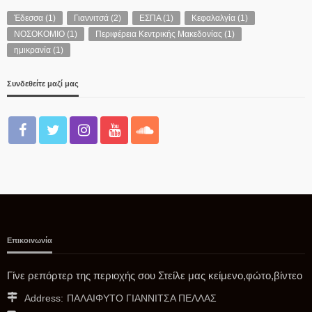
Έδεσσα
(1)
Γιαννιτσά
(2)
ΕΣΠΑ
(1)
Κεφαλαλγία
(1)
ΝΟΣΟΚΟΜΙΟ
(1)
Περιφέρεια Κεντρικής Μακεδονίας
(1)
ΠΟΛΙΤΙΚΉ
ημικρανία
(1)
Η εθνική άμυνα δεν είναι γιουσουρούμ κ. Μητσοτάκη και κ.
Δένδια
Συνδεθείτε μαζί μας
08/08/2026
Επικοινωνία
Δ.ΠΈΛΛΑΣ
Γίνε ρεπόρτερ της περιοχής σου Στείλε μας κείμενο,φώτο,βίντεο
Ανακοίνωση προς τους Δημότες
Address:
ΠΑΛΑΙΦΥΤΟ ΓΙΑΝΝΙΤΣΑ ΠΕΛΛΑΣ
08/08/2026