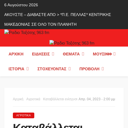
6 Αυγούστου 2026
ΑΚΟΥΣΤΕ – ΔΙΑΒΑΣΤΕ ΑΠΟ > *Π.Ε. ΠΕΛΛΑΣ* ΚΕΝΤΡΙΚΗΣ
ΜΑΚΕΔΟΝΙΑΣ ΣΕ ΟΛΟ ΤΟΝ ΠΛΑΝΗΤΗ
ΑΡΧΙΚΉ
ΕΙΔΉΣΕΙΣ
ΘΈΜΑΤΑ
ΜΟΥΣΙΚΉ
ΙΣΤΟΡΊΑ
ΣΤΟΧΕΎΟΝΤΑΣ
ΠΡΟΒΟΛΉ
Αρχική
Αγροτικά
Καταβάλλεται ενίσχυση 20.000 ευρώ στις Ομάδες Τοπικής Δράσης (ΟΤΔ) του προγράμματος LEADER για την προετοιμασία των αναπτυξιακών στρατηγικών
Απρ. 04, 2023 - 2:00 μμ
ΑΓΡΟΤΙΚΆ