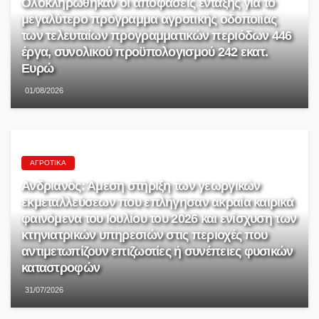
Ολοκληρώθηκαν οι αποφάσεις ένταξης για το
μεγαλύτερο πρόγραμμα αγροτικής οδοποιίας
των τελευταίων προγραμματικών περιόδων 446
έργα, συνολικού προϋπολογισμού 242 εκατ.
Ευρώ
01/08/2026
ΑΓΡΟΤΙΚΆ
Ανδριανός: Άμεση στήριξη των γεωργικών
εκμεταλλεύσεων που επλήγησαν ακραία καιρικά
φαινόμενα του Ιουλίου του 2026 και ενίσχυση των
κτηνιατρικών υπηρεσιών στις περιοχές που
αντιμετωπίζουν επιζωοτίες ή συνέπειες φυσικών
καταστροφών
31/07/2026