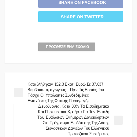
SHARE ON FACEBOOK
SHARE ON TWITTER
ΠΡΌΣΘΕΣΕ ΈΝΑ ΣΧΌΛΙΟ
Καταβλήθηκαν 152,3 Εκατ. Ευρώ Σε 37.037
Βαμβακοπαραγωγούς – Πριν Τις Εορτές Του
Πάσχα Οι Υπόλοιπες Συνδεδεμένες
Ενισχύσεις Της Φυτικής Παραγωγής
Διευρύνονται Κατά 30% Τα Εισοδηματικά
Και Περιουσιακά Κριτήρια Για Την Ένταξη
Των Ευάλωτων Ενήμερων Δανειοληπτών
Στο Πρόγραμμα Επιδότησης Της Δόσης
Στεγαστικών Δανείων Του Ελληνικού
Τραπεζικού Συστήματος