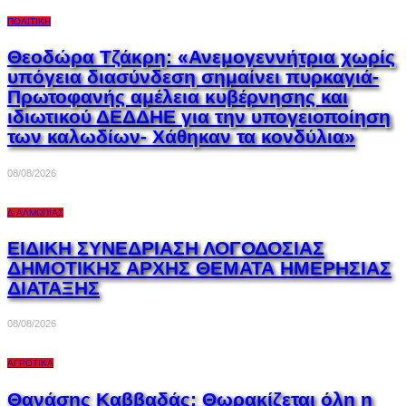
ΠΟΛΙΤΙΚΉ
Θεοδώρα Τζάκρη: «Ανεμογεννήτρια χωρίς
υπόγεια διασύνδεση σημαίνει πυρκαγιά-
Πρωτοφανής αμέλεια κυβέρνησης και
ιδιωτικού ΔΕΔΔΗΕ για την υπογειοποίηση
των καλωδίων- Χάθηκαν τα κονδύλια»
08/08/2026
Δ.ΑΛΜΩΠΊΑΣ
ΕΙΔΙΚΗ ΣΥΝΕΔΡΙΑΣΗ ΛΟΓΟΔΟΣΙΑΣ
ΔΗΜΟΤΙΚΗΣ ΑΡΧΗΣ ΘΕΜΑΤΑ ΗΜΕΡΗΣΙΑΣ
ΔΙΑΤΑΞΗΣ
08/08/2026
ΑΓΡΟΤΙΚΆ
Θανάσης Καββαδάς: Θωρακίζεται όλη η