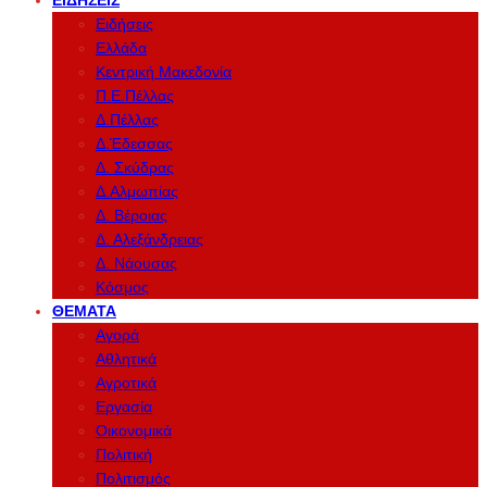
ΕΙΔΉΣΕΙΣ
Ειδήσεις
Ελλάδα
Κεντρική Μακεδονία
Π.Ε.Πέλλας
Δ.Πέλλας
Δ.Έδεσσας
Δ. Σκύδρας
Δ.Αλμωπίας
Δ. Βέροιας
Δ. Αλεξάνδρειας
Δ. Νάουσας
Κόσμος
ΘΈΜΑΤΑ
Αγορά
Αθλητικά
Αγροτικά
Εργασία
Οικονομικά
Πολιτική
Πολιτισμός