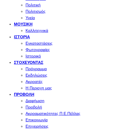
Πολιτική
Πολιτισμός
Υγεία
ΜΟΥΣΙΚΉ
Καλλιτεχνικά
ΙΣΤΟΡΊΑ
Εγκαταστάσεις
Φωτογραφίες
Ιστορικό
ΣΤΟΧΕΎΟΝΤΑΣ
Πρόγραμμα
Εκδηλώσεις
Ακροατές
Η Περιοχη μας
ΠΡΟΒΟΛΉ
Διαφήμιση
Προβολή
Ακροαματικότητες Π.Ε.Πέλλας
Επικοινωνία
Επιχειρήσεις