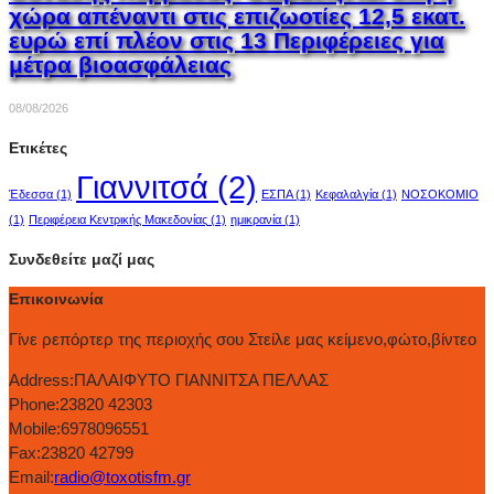
χώρα απέναντι στις επιζωοτίες 12,5 εκατ.
ευρώ επί πλέον στις 13 Περιφέρειες για
μέτρα βιοασφάλειας
08/08/2026
Ετικέτες
Γιαννιτσά
(2)
Έδεσσα
(1)
ΕΣΠΑ
(1)
Κεφαλαλγία
(1)
ΝΟΣΟΚΟΜΙΟ
(1)
Περιφέρεια Κεντρικής Μακεδονίας
(1)
ημικρανία
(1)
Συνδεθείτε μαζί μας
Επικοινωνία
Γίνε ρεπόρτερ της περιοχής σου Στείλε μας κείμενο,φώτο,βίντεο
Address:
ΠΑΛΑΙΦΥΤΟ ΓΙΑΝΝΙΤΣΑ ΠΕΛΛΑΣ
Phone:
23820 42303
Mobile:
6978096551
Fax:
23820 42799
Email:
radio@toxotisfm.gr