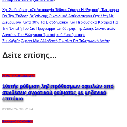
Χρ. Σταϊκούρας: «Σε Λειτουργία Τέθηκε Σήμερα Η Ψηφιακή Πλατφόρμα
Για Την Έκδοση Βεβαίωσης Οικονομικά Ασθενέστερου Οφειλέτη Με
Διευρυμένα Κατά 30% Τα Εισοδηματικά Και Περιουσιακά Κριτήρια Για
Την Ένταξή Του Στο Πρόγραμμα Επιδότησης Της Δόσης Στεγαστικών
Δανείων Του Ελληνικού Τραπεζικού Συστήματος»
Συνελήφθη Άμεσα Μία Αλλοδαπή Γυναίκα Για Τηλεφωνική Απάτη
Δείτε επίσης...
ΑΓΡΟΤΙΚΆ
ΟΙΚΟΝΟΜΙΚΆ
10ετής ρύθμιση ληξιπρόθεσμων οφειλών από
συνδέσεις αγροτικού ρεύματος με μηδενικό
επιτόκιο
03/10/2024
03/10/2024
ΕΛΛΆΔΑ
ΟΙΚΟΝΟΜΙΚΆ