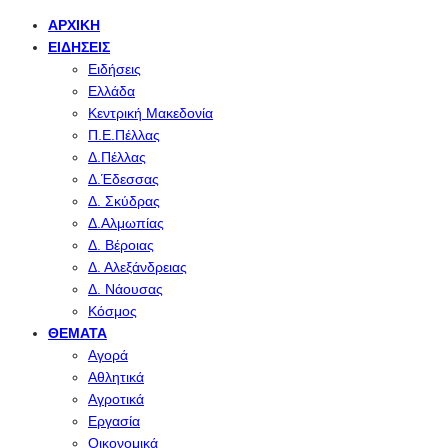
ΑΡΧΙΚΉ
ΕΙΔΉΣΕΙΣ
Ειδήσεις
Ελλάδα
Κεντρική Μακεδονία
Π.Ε.Πέλλας
Δ.Πέλλας
Δ.Έδεσσας
Δ. Σκύδρας
Δ.Αλμωπίας
Δ. Βέροιας
Δ. Αλεξάνδρειας
Δ. Νάουσας
Κόσμος
ΘΈΜΑΤΑ
Αγορά
Αθλητικά
Αγροτικά
Εργασία
Οικονομικά