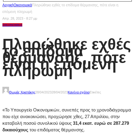
Αρχική
Οικονομικά
Πληρώθηκε εχθές το επίδομα θέρμανσης, πότε είναι η
επόμενη πληρωμή
Απρ. 28, 2023 - 8:27 μμ
ΟΙΚΟΝΟΜΙΚΆ
Πληρώθηκε εχθές
το επίδομα
θέρμανσης, πότε
είναι η επόμενη
πληρωμή
Θωμάς Χριστάκης
28/04/2023
28/04/2023
Κανένα σχόλιο
Ετικέτες
«Το Υπουργείο Οικονομικών, συνεπές προς το χρονοδιάγραμμα
που είχε ανακοινώσει, προχώρησε χθες, 27 Απριλίου, στην
καταβολή ποσού συνολικού ύψους
31,4 εκατ. ευρώ σε 287.279
δικαιούχους
του επιδόματος θέρμανσης.