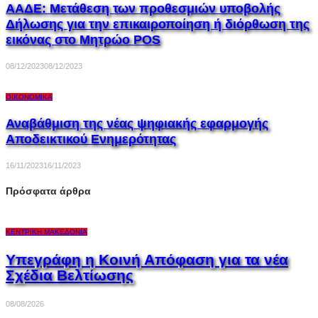
ΑΑΔΕ: Μετάθεση των προθεσμιών υποβολής
Δήλωσης για την επικαιροποίηση ή διόρθωση της
εικόνας στο Μητρώο POS
08/12/2023
08/12/2023
ΟΙΚΟΝΟΜΙΚΆ
Αναβάθμιση της νέας ψηφιακής εφαρμογής
Αποδεικτικού Ενημερότητας
16/11/2023
16/11/2023
Πρόσφατα άρθρα
ΚΕΝΤΡΙΚΉ ΜΑΚΕΔΟΝΊΑ
Υπεγράφη η Κοινή Απόφαση για τα νέα
Σχέδια Βελτίωσης
08/08/2026