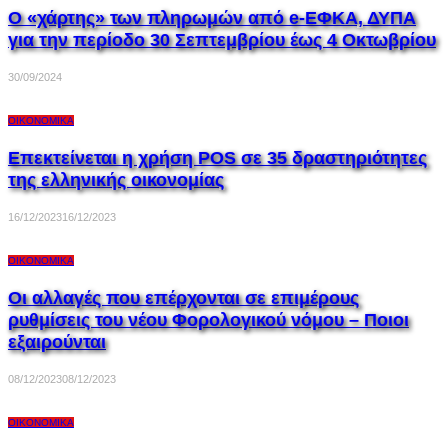
Ο «χάρτης» των πληρωμών από e-ΕΦΚΑ, ΔΥΠΑ
για την περίοδο 30 Σεπτεμβρίου έως 4 Οκτωβρίου
30/09/2024
ΟΙΚΟΝΟΜΙΚΆ
Επεκτείνεται η χρήση POS σε 35 δραστηριότητες
της ελληνικής οικονομίας
16/12/2023
16/12/2023
ΟΙΚΟΝΟΜΙΚΆ
Οι αλλαγές που επέρχονται σε επιμέρους
ρυθμίσεις του νέου Φορολογικού νόμου – Ποιοι
εξαιρούνται
08/12/2023
08/12/2023
ΟΙΚΟΝΟΜΙΚΆ