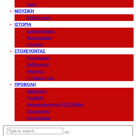
Υγεία
ΜΟΥΣΙΚΉ
Καλλιτεχνικά
ΙΣΤΟΡΊΑ
Εγκαταστάσεις
Φωτογραφίες
Ιστορικό
ΣΤΟΧΕΎΟΝΤΑΣ
Πρόγραμμα
Εκδηλώσεις
Ακροατές
Η Περιοχη μας
ΠΡΟΒΟΛΉ
Διαφήμιση
Προβολή
Ακροαματικότητες Π.Ε.Πέλλας
Επικοινωνία
Επιχειρήσεις