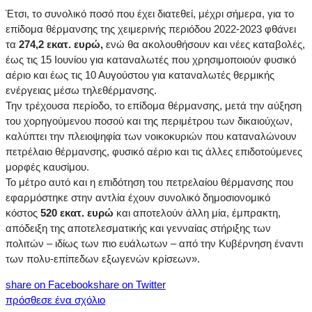
Έτσι, το συνολικό ποσό που έχει διατεθεί, μέχρι σήμερα, για το
επίδομα θέρμανσης της χειμερινής περιόδου 2022-2023 φθάνει
τα
274,2 εκατ. ευρώ,
ενώ θα ακολουθήσουν και νέες καταβολές,
έως τις 15 Ιουνίου για καταναλωτές που χρησιμοποιούν φυσικό
αέριο και έως τις 10 Αυγούστου για καταναλωτές θερμικής
ενέργειας μέσω τηλεθέρμανσης.
Την τρέχουσα περίοδο, το επίδομα θέρμανσης, μετά την αύξηση
του χορηγούμενου ποσού και της περιμέτρου των δικαιούχων,
καλύπτει την πλειοψηφία των νοικοκυριών που καταναλώνουν
πετρέλαιο θέρμανσης, φυσικό αέριο και τις άλλες επιδοτούμενες
μορφές καυσίμου.
Το μέτρο αυτό και η επιδότηση του πετρελαίου θέρμανσης που
εφαρμόστηκε στην αντλία έχουν συνολικό δημοσιονομικό
κόστος
520 εκατ. ευρώ
και αποτελούν άλλη μία, έμπρακτη,
απόδειξη της αποτελεσματικής και γενναίας στήριξης των
πολιτών – ιδίως των πιο ευάλωτων – από την Κυβέρνηση έναντι
των πολυ-επίπεδων εξωγενών κρίσεων».
share on Facebook
share on Twitter
πρόσθεσε ένα σχόλιο