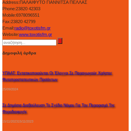
Address:
ΠΑΛΑΙΦΥΤΟ ΓΙΑΝΝΙΤΣΑ ΠΕΛΛΑΣ
Phone:
23820 42303
Mobile:
6978096551
Fax:
23820 42799
Email:
radio@toxotisfm.gr
Website:
www.toxotisfm.gr
Δημοφιλή άρθρα
ΥΠΑΑΤ: Εντατικοποιούνται Οι Έλεγχοι Σε Παραγωγούς Χρήστες
Φυτοπροστατευτικών Προϊόντων
25/09/2024
Σε Δημόσια Διαβούλευση Το Σχέδιο Νόμου Για Τον Περιορισμό Της
Φοροδιαφυγής
15/11/2023
15/11/2023