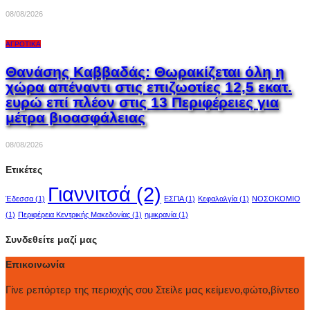
08/08/2026
ΑΓΡΟΤΙΚΆ
Θανάσης Καββαδάς: Θωρακίζεται όλη η
χώρα απέναντι στις επιζωοτίες 12,5 εκατ.
ευρώ επί πλέον στις 13 Περιφέρειες για
μέτρα βιοασφάλειας
08/08/2026
Ετικέτες
Γιαννιτσά
(2)
Έδεσσα
(1)
ΕΣΠΑ
(1)
Κεφαλαλγία
(1)
ΝΟΣΟΚΟΜΙΟ
(1)
Περιφέρεια Κεντρικής Μακεδονίας
(1)
ημικρανία
(1)
Συνδεθείτε μαζί μας
Επικοινωνία
Γίνε ρεπόρτερ της περιοχής σου Στείλε μας κείμενο,φώτο,βίντεο