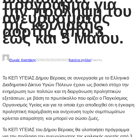
πρόγραμμα για
την πρόληψη του
ανευρύσματος
της κοιλιακής
αορτής από 3
έως και 5 Μαΐου.
Θωμάς Χριστάκης
02/05/2023
02/05/2023
Κανένα σχόλιο
Ετικέτες
Το ΚΕΠ ΥΓΕΙΑΣ Δήμου Βέροιας σε συνεργασία με το Ελληνικό
Διαδημοτικό Δίκτυο Υγιών Πόλεων έχουν ως βασικό στόχο την
ενημέρωση των πολιτών και τη διοργάνωση προληπτικών
εξετάσεων, με βάση το πρωτόκολλο που ορίζει ο Παγκόσμιος
Οργανισμός Υγείας και για τα οποία έχει αποδειχθεί ότι η έγκαιρη
προληπτική παρέμβαση και ανίχνευση τυχόν συμπτωμάτων
κρίνεται απαραίτητη και μπορεί να σώσει ζωές.
Το ΚΕΠ ΥΓΕΙΑΣ του Δήμου Βέροιας θα υλοποιήσει πρόγραμμα
για την πρόληψη του ανευρύσματος της κοιλιακής αορτής από 3