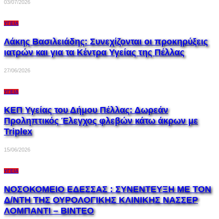
03/07/2026
ΥΓΕΊΑ
Λάκης Βασιλειάδης: Συνεχίζονται οι προκηρύξεις
ιατρών και για τα Κέντρα Υγείας της Πέλλας
27/06/2026
ΥΓΕΊΑ
ΚΕΠ Υγείας του Δήμου Πέλλας: Δωρεάν
Προληπτικός Έλεγχος φλεβών κάτω άκρων με
Triplex
15/06/2026
ΥΓΕΊΑ
ΝΟΣΟΚΟΜΕΙΟ ΕΔΕΣΣΑΣ : ΣΥΝΕΝΤΕΥΞΗ ΜΕ ΤΟΝ
Δ/ΝΤΗ ΤΗΣ ΟΥΡΟΛΟΓΙΚΗΣ ΚΛΙΝΙΚΗΣ ΝΑΣΣΕΡ
ΛΟΜΠΑΝΤI – ΒΙΝΤΕΟ