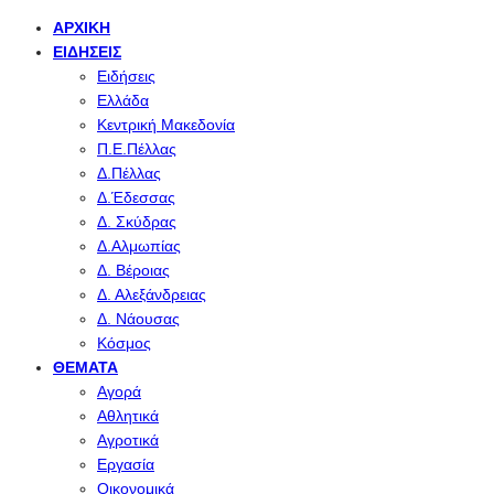
ΑΡΧΙΚΉ
ΕΙΔΉΣΕΙΣ
Ειδήσεις
Ελλάδα
Κεντρική Μακεδονία
Π.Ε.Πέλλας
Δ.Πέλλας
Δ.Έδεσσας
Δ. Σκύδρας
Δ.Αλμωπίας
Δ. Βέροιας
Δ. Αλεξάνδρειας
Δ. Νάουσας
Κόσμος
ΘΈΜΑΤΑ
Αγορά
Αθλητικά
Αγροτικά
Εργασία
Οικονομικά