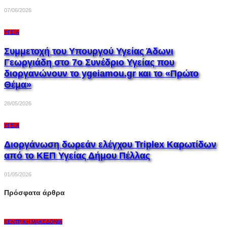
07/06/2026
ΥΓΕΊΑ
Συμμετοχή του Υπουργού Υγείας Άδωνι
Γεωργιάδη στο 7ο Συνέδριο Υγείας που
διοργανώνουν το ygeiamou.gr και το «Πρώτο
Θέμα»
28/05/2026
ΥΓΕΊΑ
Διοργάνωση δωρεάν ελέγχου Triplex Kαρωτίδων
από το ΚΕΠ Υγείας Δήμου Πέλλας
01/05/2026
Πρόσφατα άρθρα
ΚΕΝΤΡΙΚΉ ΜΑΚΕΔΟΝΊΑ