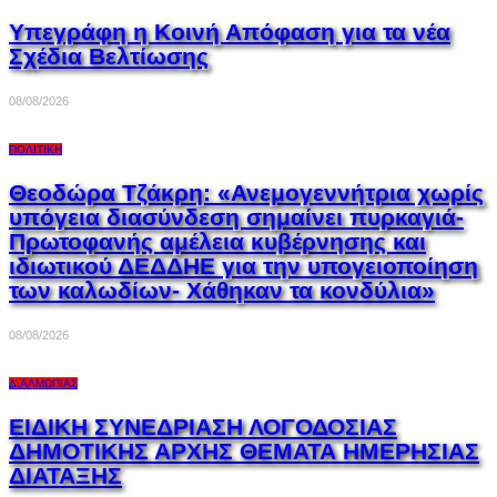
Υπεγράφη η Κοινή Απόφαση για τα νέα
Σχέδια Βελτίωσης
08/08/2026
ΠΟΛΙΤΙΚΉ
Θεοδώρα Τζάκρη: «Ανεμογεννήτρια χωρίς
υπόγεια διασύνδεση σημαίνει πυρκαγιά-
Πρωτοφανής αμέλεια κυβέρνησης και
ιδιωτικού ΔΕΔΔΗΕ για την υπογειοποίηση
των καλωδίων- Χάθηκαν τα κονδύλια»
08/08/2026
Δ.ΑΛΜΩΠΊΑΣ
ΕΙΔΙΚΗ ΣΥΝΕΔΡΙΑΣΗ ΛΟΓΟΔΟΣΙΑΣ
ΔΗΜΟΤΙΚΗΣ ΑΡΧΗΣ ΘΕΜΑΤΑ ΗΜΕΡΗΣΙΑΣ
ΔΙΑΤΑΞΗΣ