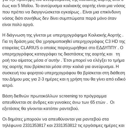
έως και 5 Μαΐου. Το ανεύρυσμα κοιλιακής αορτής είναι μια νόσος
που πρέπει να διαγιγνώσκεται εγκαίρως . Είναι μια επικίνδυνη
νόσος διότι συνήθως δεν δίνει συμπτώματα παρά μόνο όταν
είναι πολύ αργά.
Η διάγνωση της γίνεται με υπερηχογράφημα Κοιλιακής Αορτής .
Για τη δράση μας Θα χρησιμοποιηθεί υπερηχογράφος C3 HD της
εταιρείας CLARIUS ο οποίος παραχωρήθηκε στο ΕΔΔΥΠΠΥ . Ο
υπερηχογράφος καταγράφει τις διαστάσεις της αορτής και τη
ροή του αίματος μέσα σ΄αυτήν . Έτσι μπορεί να ελέγξει το τμήμα
της αορτής που βρίσκεται μέσα στην κοιλιά για ανεύρυσμα. Η
συσκευή του φορητού υπερηχογράφου θα βρίσκεται στη διάθεση
του Δήμου μας για 2-3 ημέρες και η χρήση του θα γίνει από ειδικό
ιατρό.
Βάση διεθνών πρωτοκόλλων screening το πρόγραμμα
απευθύνεται σε άνδρες και γυναίκες άνω των 65 ετών . Οι
εξετάσεις θα γίνονται κατόπιν ραντεβού.
Οι δημότες μπορούν να απευθύνονται για ραντεβού στα
τηλέφωνα 2331353817 και 2331353812 τις εργάσιμες ημέρες και