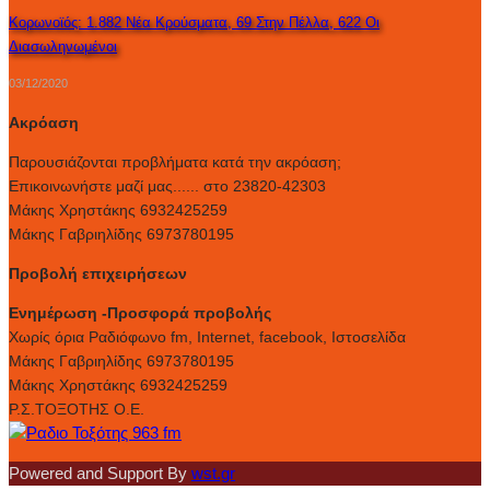
Κορωνοϊός: 1.882 Νέα Κρούσματα, 69 Στην Πέλλα, 622 Οι
Διασωληνωμένοι
03/12/2020
Ακρόαση
Παρουσιάζονται προβλήματα κατά την ακρόαση;
Επικοινωνήστε μαζί μας...... στο 23820-42303
Μάκης Χρηστάκης 6932425259
Μάκης Γαβριηλίδης 6973780195
Προβολή επιχειρήσεων
Ενημέρωση -Προσφορά προβολής
Xωρίς όρια Ραδιόφωνο fm, Internet, facebook, Ιστοσελίδα
Μάκης Γαβριηλίδης 6973780195
Μάκης Χρηστάκης 6932425259
Ρ.Σ.ΤΟΞΟΤΗΣ Ο.Ε.
Powered and Support By
wst.gr