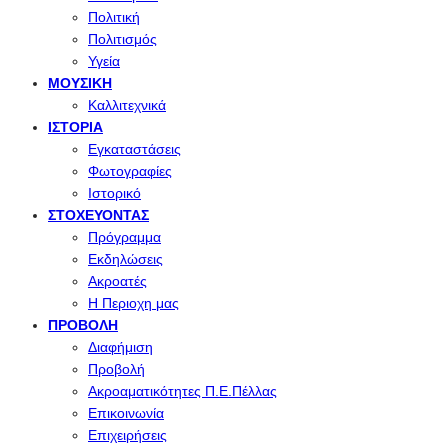
Πολιτική
Πολιτισμός
Υγεία
ΜΟΥΣΙΚΉ
Καλλιτεχνικά
ΙΣΤΟΡΊΑ
Εγκαταστάσεις
Φωτογραφίες
Ιστορικό
ΣΤΟΧΕΎΟΝΤΑΣ
Πρόγραμμα
Εκδηλώσεις
Ακροατές
Η Περιοχη μας
ΠΡΟΒΟΛΉ
Διαφήμιση
Προβολή
Ακροαματικότητες Π.Ε.Πέλλας
Επικοινωνία
Επιχειρήσεις