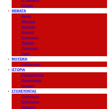
Δ. Νάουσας
Κόσμος
ΘΈΜΑΤΑ
Αγορά
Αθλητικά
Αγροτικά
Εργασία
Οικονομικά
Πολιτική
Πολιτισμός
Υγεία
ΜΟΥΣΙΚΉ
Καλλιτεχνικά
ΙΣΤΟΡΊΑ
Εγκαταστάσεις
Φωτογραφίες
Ιστορικό
ΣΤΟΧΕΎΟΝΤΑΣ
Πρόγραμμα
Εκδηλώσεις
Ακροατές