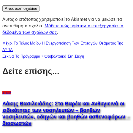
Αυτός ο ιστότοπος χρησιμοποιεί το Akismet για να μειώσει τα
ανεπιθύμητα σχόλια.
Μάθετε πώς υφίστανται επεξεργασία τα
δεδομένα των σχολίων σας
.
Μέχρι Το Τέλος Μαΐου Η Ενεργοποίηση Των Επιταγών Θεάματος Της
ΔΥΠΑ
Ξεκινά Το Πρόγραμμα Φωτοβολταϊκά Στη Στέγη
Δείτε επίσης...
ΥΓΕΊΑ
Λάκης Βασιλειάδης: Στα Βαρέα και Ανθυγιεινά οι
ειδικότητες των νοσηλευτών – βοηθών
νοσηλευτών, οδηγών και βοηθών ασθενοφόρων –
διασωστών