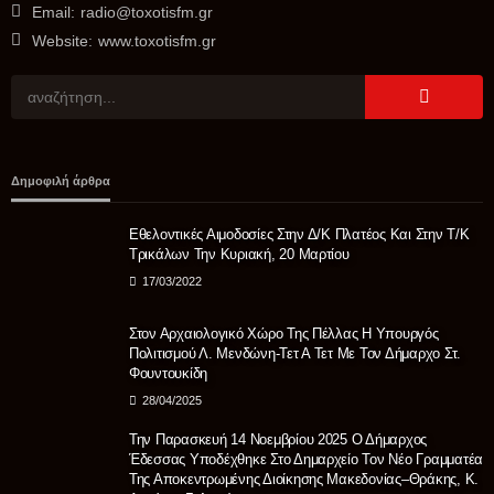
Email:
radio@toxotisfm.gr
Website:
www.toxotisfm.gr
ΠΟΛΙΤΙΚΉ
Δημοφιλή άρθρα
ΝΙΚΗ για μεταναστευτικό: Απαιτείται αποτροπή, όχι
διαχείριση της εισβολής
Εθελοντικές Αιμοδοσίες Στην Δ/Κ Πλατέος Και Στην Τ/Κ
05/08/2026
Τρικάλων Την Κυριακή, 20 Μαρτίου
17/03/2022
Στον Αρχαιολογικό Χώρο Της Πέλλας Η Υπουργός
Πολιτισμού Λ. Μενδώνη-Τετ Α Τετ Με Τον Δήμαρχο Στ.
Φουντουκίδη
28/04/2025
Την Παρασκευή 14 Νοεμβρίου 2025 Ο Δήμαρχος
Έδεσσας Υποδέχθηκε Στο Δημαρχείο Τον Νέο Γραμματέα
Της Αποκεντρωμένης Διοίκησης Μακεδονίας–Θράκης, Κ.