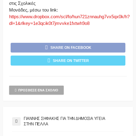
στις Σχολικές
Μονάδες, μέσω του link:
https://www.dropbox.com/scl/fo/hun721znnauhg7vx5qx0k/h?
dl=1&rlkey=1e3qcik0t7jmvvke1fxtwh9o8
SHARE ON FACEBOOK
SHARE ON TWITTER
ΠΡΌΣΘΕΣΕ ΈΝΑ ΣΧΌΛΙΟ
ΓΙΑΝΝΗΣ ΣΗΦΑΚΗΣ ΓΙΑ ΤΗΝ ΔΗΜΟΣΙΑ ΥΓΕΙΑ
ΣΤΗΝ ΠΕΛΛΑ