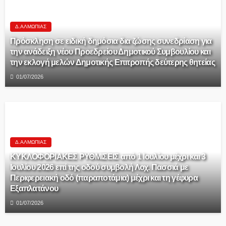
Δ.ΑΛΜΩΠΊΑΣ
Πρόσκληση σε ειδική δημόσια δια ζώσης συνεδρίαση για
την ανάδειξη νέου Προεδρείου Δημοτικού Συμβουλίου και
την εκλογή μελών Δημοτικής Επιτροπής δεύτερης θητείας
01/07/2026
Δ.ΑΛΜΩΠΊΑΣ
ΚΥΚΛΟΦΟΡΙΑΚΕΣ ΡΥΘΜΙΣΕΙΣ από 1 Ιουλίου μέχρι και 3
Ιουλίου 2026 επί της οδού συμβολή Λοχ. Πασσιά με
Περιφερειακή οδό (παραποτάμια) μέχρι και τη γέφυρα
Εξαπλατάνου
01/07/2026