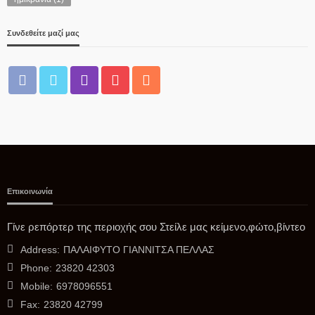
Χειροπέδες σε έξι διακινητές μεταναστών σε περιοχές του
Έβρου, της Ροδόπης και της Καβάλας
Συνδεθείτε μαζί μας
06/08/2026
Επικοινωνία
Δ. ΣΚΎΔΡΑΣ
Δήλωση της Δημάρχου Σκύδρας Κατερίνας Ιγνατιάδου με
Γίνε ρεπόρτερ της περιοχής σου Στείλε μας κείμενο,φώτο,βίντεο
αφορμή τη λήξη της 10 ης Εμποροπανήγυρης
Address:
ΠΑΛΑΙΦΥΤΟ ΓΙΑΝΝΙΤΣΑ ΠΕΛΛΑΣ
05/08/2026
Phone:
23820 42303
Mobile:
6978096551
Fax:
23820 42799