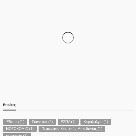
ΑΣΤΥΝΟΜΊΑ
Θρίλερ με τον θάνατο 68χρονου στις Σέρρες- Συνεχίζονται οι
έρευνες της Αστυνομίας – Κανείς ύποπτος έως τώρα
06/08/2026
Ετικέτες
Έδεσσα
(1)
Γιαννιτσά
(2)
ΕΣΠΑ
(1)
Κεφαλαλγία
(1)
ΝΟΣΟΚΟΜΙΟ
(1)
Περιφέρεια Κεντρικής Μακεδονίας
(1)
ΑΣΤΥΝΟΜΊΑ
ημικρανία
(1)