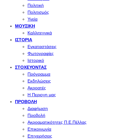
Πολιτική
Πολιτισμός
Υγεία
ΜΟΥΣΙΚΉ
Καλλιτεχνικά
ΙΣΤΟΡΊΑ
Εγκαταστάσεις
Φωτογραφίες
Ιστορικό
ΣΤΟΧΕΎΟΝΤΑΣ
Πρόγραμμα
Εκδηλώσεις
Ακροατές
Η Περιοχη μας
ΠΡΟΒΟΛΉ
Διαφήμιση
Προβολή
Ακροαματικότητες Π.Ε.Πέλλας
Επικοινωνία
Επιχειρήσεις