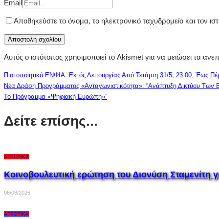
Email
Αποθηκεύστε το όνομα, το ηλεκτρονικό ταχυδρομείο και τον ι
Αυτός ο ιστότοπος χρησιμοποιεί το Akismet για να μειώσει τα ανε
Πιστοποιητικό ΕΝΦΙΑ: Εκτός Λειτουργίας Από Τετάρτη 31/5, 23:00, Έως Πέ
Νέα Δράση Προγράμματος «Ανταγωνιστικότητα»: “Ανάπτυξη Δικτύου Των Ε
Το Πρόγραμμα «Ψηφιακή Ευρώπη»”
Δείτε επίσης...
ΑΓΡΟΤΙΚΆ
Κοινοβουλευτική ερώτηση του Διονύση Σταμενίτη 
06/08/2026
ΑΓΡΟΤΙΚΆ