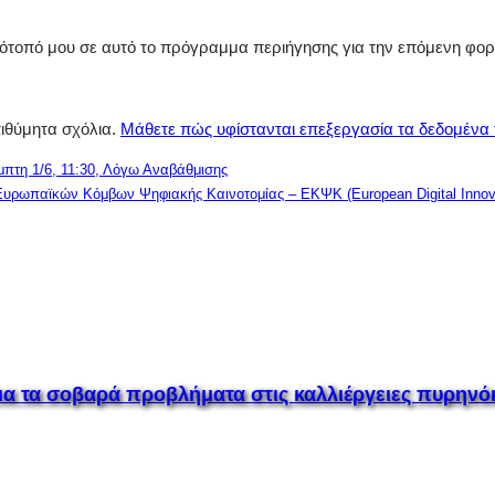
στότοπό μου σε αυτό το πρόγραμμα περιήγησης για την επόμενη φο
πιθύμητα σχόλια.
Μάθετε πώς υφίστανται επεξεργασία τα δεδομένα
μπτη 1/6, 11:30, Λόγω Αναβάθμισης
υρωπαϊκών Κόμβων Ψηφιακής Καινοτομίας – ΕΚΨΚ (European Digital Innov
για τα σοβαρά προβλήματα στις καλλιέργειες πυρην