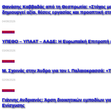
Θανάσης Καββαδάς από τη Θεσπρωτία: «Στόχος μας
δημιουργεί αξία, θέσεις εργασίας και προοπτική σ
04/08/2026
ΑΓΡΟΤΙΚΆ
ΥΠΕΘΟ – ΥΠΑΑΤ – ΑΑΔΕ: H Ευρωπαϊκή Επιτροπή ε
03/08/2026
ΑΓΡΟΤΙΚΆ
Μ. Σχοινάς στην Άνδρο για τον Ι. Παλαιοκρασσά: 
02/08/2026
ΑΓΡΟΤΙΚΆ
Γιάννης Ανδριανός: Άρση διοικητικών εμποδίων για
Ενίσχυσης