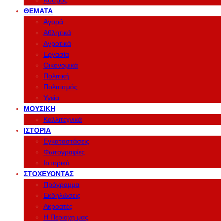
Κόσμος
ΘΈΜΑΤΑ
Αγορά
Αθλητικά
Αγροτικά
Εργασία
Οικονομικά
Πολιτική
Πολιτισμός
Υγεία
ΜΟΥΣΙΚΉ
Καλλιτεχνικά
ΙΣΤΟΡΊΑ
Εγκαταστάσεις
Φωτογραφίες
Ιστορικό
ΣΤΟΧΕΎΟΝΤΑΣ
Πρόγραμμα
Εκδηλώσεις
Ακροατές
Η Περιοχη μας