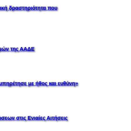
ική δραστηριότητα που
μών της ΑΑΔΕ
υπηρέτησε με ήθος και ευθύνη»
σεων στις Ενιαίες Αιτήσεις