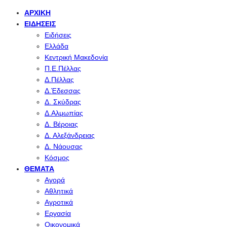
ΑΡΧΙΚΉ
ΕΙΔΉΣΕΙΣ
Ειδήσεις
Ελλάδα
Κεντρική Μακεδονία
Π.Ε.Πέλλας
Δ.Πέλλας
Δ.Έδεσσας
Δ. Σκύδρας
Δ.Αλμωπίας
Δ. Βέροιας
Δ. Αλεξάνδρειας
Δ. Νάουσας
Κόσμος
ΘΈΜΑΤΑ
Αγορά
Αθλητικά
Αγροτικά
Εργασία
Οικονομικά