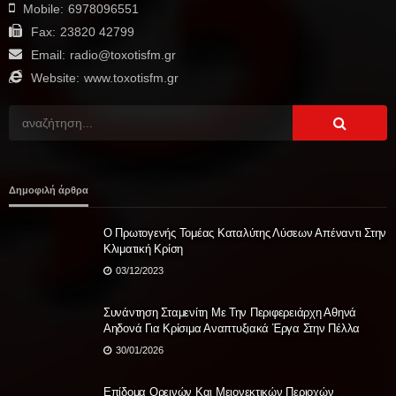
Mobile:
6978096551
Fax:
23820 42799
Email:
radio@toxotisfm.gr
Website:
www.toxotisfm.gr
Δημοφιλή άρθρα
Ο Πρωτογενής Τομέας Καταλύτης Λύσεων Απέναντι Στην
Κλιματική Κρίση
03/12/2023
Συνάντηση Σταμενίτη Με Την Περιφερειάρχη Αθηνά
Αηδονά Για Κρίσιμα Αναπτυξιακά Έργα Στην Πέλλα
30/01/2026
Επίδομα Ορεινών Και Μειονεκτικών Περιοχών