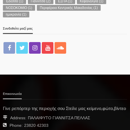
Έδεσσα
(1)
Γιαννιτσά
(2)
ΕΣΠΑ
(1)
Κεφαλαλγία
(1)
ΝΟΣΟΚΟΜΙΟ
(1)
Περιφέρεια Κεντρικής Μακεδονίας
(1)
ημικρανία
(1)
Συνδεθείτε μαζί μας
Επικοινωνία
Γίνε ρεπόρτερ της περιοχής σου Στείλε μας κείμενο,φώτο,βίντεο
Address:
ΠΑΛΑΙΦΥΤΟ ΓΙΑΝΝΙΤΣΑ ΠΕΛΛΑΣ
Phone:
23820 42303