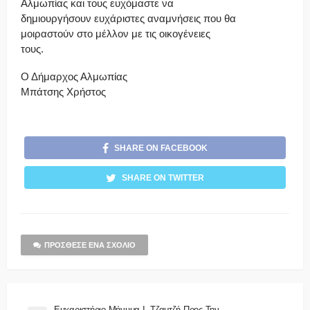
Αλμωπίας και τους ευχόμαστε να
δημιουργήσουν ευχάριστες αναμνήσεις που θα
μοιραστούν στο μέλλον με τις οικογένειες
τους.
Ο Δήμαρχος Αλμωπίας
Μπάτσης Χρήστος
SHARE ON FACEBOOK
SHARE ON TWITTER
ΠΡΌΣΘΕΣΕ ΈΝΑ ΣΧΌΛΙΟ
Ευχαριστήριο Μήνυμα Ι. Τζαμτζή Προς Την