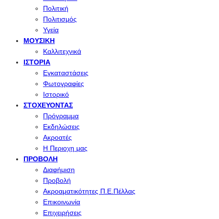
Πολιτική
Πολιτισμός
Υγεία
ΜΟΥΣΙΚΉ
Καλλιτεχνικά
ΙΣΤΟΡΊΑ
Εγκαταστάσεις
Φωτογραφίες
Ιστορικό
ΣΤΟΧΕΎΟΝΤΑΣ
Πρόγραμμα
Εκδηλώσεις
Ακροατές
Η Περιοχη μας
ΠΡΟΒΟΛΉ
Διαφήμιση
Προβολή
Ακροαματικότητες Π.Ε.Πέλλας
Επικοινωνία
Επιχειρήσεις