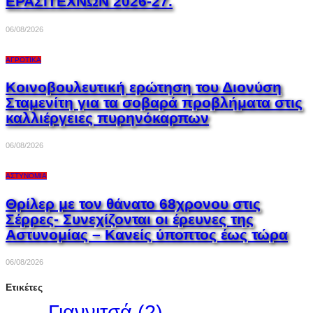
ΕΡΑΣΙΤΕΧΝΩΝ 2026-27.
06/08/2026
ΑΓΡΟΤΙΚΆ
Κοινοβουλευτική ερώτηση του Διονύση
Σταμενίτη για τα σοβαρά προβλήματα στις
καλλιέργειες πυρηνόκαρπων
06/08/2026
ΑΣΤΥΝΟΜΊΑ
Θρίλερ με τον θάνατο 68χρονου στις
Σέρρες- Συνεχίζονται οι έρευνες της
Αστυνομίας – Κανείς ύποπτος έως τώρα
06/08/2026
Ετικέτες
Γιαννιτσά
(2)