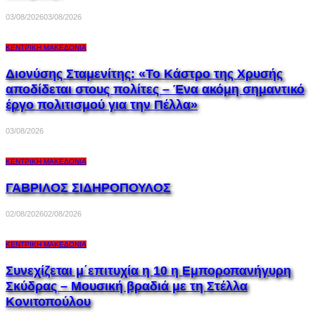
03/08/2026
03/08/2026
ΚΕΝΤΡΙΚΉ ΜΑΚΕΔΟΝΊΑ
Διονύσης Σταμενίτης: «Το Κάστρο της Χρυσής
αποδίδεται στους πολίτες – Ένα ακόμη σημαντικό
έργο πολιτισμού για την Πέλλα»
03/08/2026
ΚΕΝΤΡΙΚΉ ΜΑΚΕΔΟΝΊΑ
ΓΑΒΡΙΛΟΣ ΣΙΔΗΡΟΠΟΥΛΟΣ
02/08/2026
02/08/2026
ΚΕΝΤΡΙΚΉ ΜΑΚΕΔΟΝΊΑ
Συνεχίζεται μ΄επιτυχία η 10 η Εμποροπανήγυρη
Σκύδρας – Μουσική βραδιά με τη Στέλλα
Κονιτοπούλου