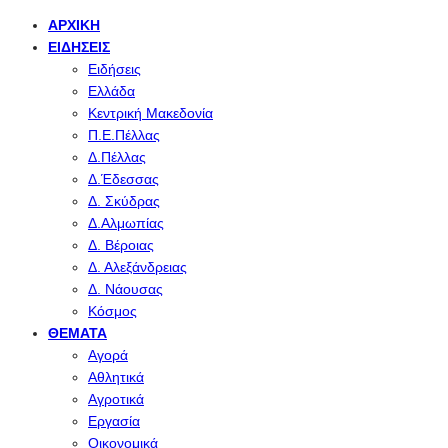
ΑΡΧΙΚΉ
ΕΙΔΉΣΕΙΣ
Ειδήσεις
Ελλάδα
Κεντρική Μακεδονία
Π.Ε.Πέλλας
Δ.Πέλλας
Δ.Έδεσσας
Δ. Σκύδρας
Δ.Αλμωπίας
Δ. Βέροιας
Δ. Αλεξάνδρειας
Δ. Νάουσας
Κόσμος
ΘΈΜΑΤΑ
Αγορά
Αθλητικά
Αγροτικά
Εργασία
Οικονομικά