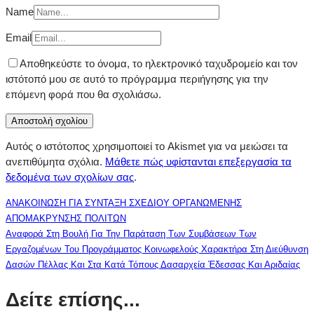
Name
Email
Αποθηκεύστε το όνομα, το ηλεκτρονικό ταχυδρομείο και τον
ιστότοπό μου σε αυτό το πρόγραμμα περιήγησης για την
επόμενη φορά που θα σχολιάσω.
Αυτός ο ιστότοπος χρησιμοποιεί το Akismet για να μειώσει τα
ανεπιθύμητα σχόλια.
Μάθετε πώς υφίστανται επεξεργασία τα
δεδομένα των σχολίων σας
.
ΑΝΑΚΟΙΝΩΣΗ ΓΙΑ ΣΥΝΤΑΞΗ ΣΧΕΔΙΟΥ ΟΡΓΑΝΩΜΕΝΗΣ
ΑΠΟΜΑΚΡΥΝΣΗΣ ΠΟΛΙΤΩΝ
Αναφορά Στη Βουλή Για Την Παράταση Των Συμβάσεων Των
Εργαζομένων Του Προγράμματος Κοινωφελούς Χαρακτήρα Στη Διεύθυνση
Δασών Πέλλας Και Στα Κατά Τόπους Δασαρχεία Έδεσσας Και Αριδαίας
Δείτε επίσης...