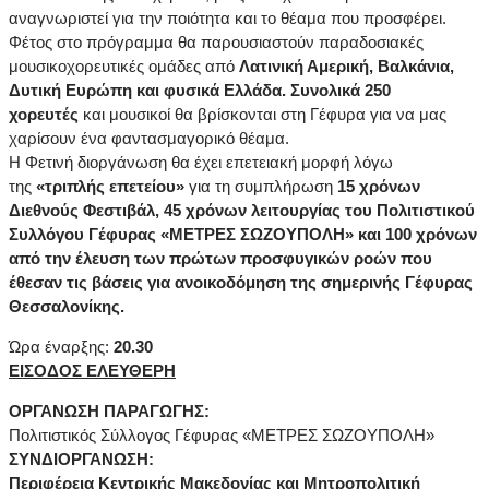
αναγνωριστεί για την ποιότητα και το θέαμα που προσφέρει.
Φέτος στο πρόγραμμα θα παρουσιαστούν παραδοσιακές
μουσικοχορευτικές ομάδες από
Λατινική Αμερική, Βαλκάνια,
Δυτική Ευρώπη και φυσικά Ελλάδα.
Συνολικά 250
χορευτές
και μουσικοί θα βρίσκονται στη Γέφυρα για να μας
χαρίσουν ένα φαντασμαγορικό θέαμα.
Η Φετινή διοργάνωση θα έχει επετειακή μορφή λόγω
της
«τριπλής επετείου»
για τη συμπλήρωση
15 χρόνων
Διεθνούς Φεστιβάλ, 45 χρόνων λειτουργίας του Πολιτιστικού
Συλλόγου Γέφυρας «ΜΕΤΡΕΣ ΣΩΖΟΥΠΟΛΗ» και 100 χρόνων
από την έλευση των πρώτων προσφυγικών ροών που
έθεσαν τις βάσεις για ανοικοδόμηση της σημερινής Γέφυρας
Θεσσαλονίκης.
Ώρα έναρξης:
20.30
ΕΙΣΟΔΟΣ ΕΛΕΥΘΕΡΗ
ΟΡΓΑΝΩΣΗ ΠΑΡΑΓΩΓΗΣ:
Πολιτιστικός Σύλλογος Γέφυρας «ΜΕΤΡΕΣ ΣΩΖΟΥΠΟΛΗ»
ΣΥΝΔΙΟΡΓΑΝΩΣΗ:
Περιφέρεια Κεντρικής Μακεδονίας και Μητροπολιτική