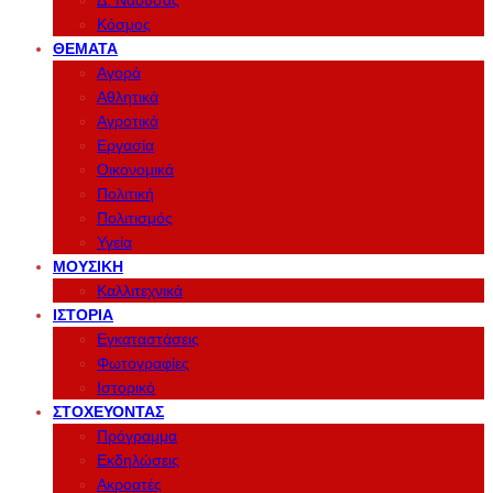
Δ. Νάουσας
Κόσμος
ΘΈΜΑΤΑ
Αγορά
Αθλητικά
Αγροτικά
Εργασία
Οικονομικά
Πολιτική
Πολιτισμός
Υγεία
ΜΟΥΣΙΚΉ
Καλλιτεχνικά
ΙΣΤΟΡΊΑ
Εγκαταστάσεις
Φωτογραφίες
Ιστορικό
ΣΤΟΧΕΎΟΝΤΑΣ
Πρόγραμμα
Εκδηλώσεις
Ακροατές