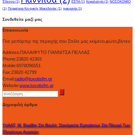
Έδεσσα
(1)
ΕΣΠΑ
(1)
Κεφαλαλγία
(1)
ΝΟΣΟΚΟΜΙΟ
(1)
Περιφέρεια Κεντρικής Μακεδονίας
(1)
ημικρανία
(1)
Συνδεθείτε μαζί μας
Επικοινωνία
Γίνε ρεπόρτερ της περιοχής σου Στείλε μας κείμενο,φώτο,βίντεο
Address:
ΠΑΛΑΙΦΥΤΟ ΓΙΑΝΝΙΤΣΑ ΠΕΛΛΑΣ
Phone:
23820 42303
Mobile:
6978096551
Fax:
23820 42799
Email:
radio@toxotisfm.gr
Website:
www.toxotisfm.gr
Δημοφιλή άρθρα
ΥπΑΑΤ, Μ. Βορίδης Στη Βουλή: Στεκόμαστε Εμπράκτως Στο Πλευρό Των
Πληγέντων Αγροτών