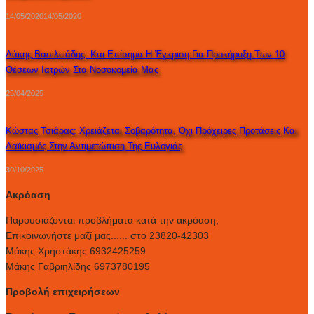
14/05/2020
14/05/2020
Λάκης Βασιλειάδης: Και Επίσημα Η Έγκριση Για Προκήρυξη Των 10
Θέσεων Ιατρών Στα Νοσοκομεία Μας
25/04/2025
Κώστας Τσιάρας: Χρειάζεται Σοβαρότητα, Όχι Πρόχειρες Προτάσεις Και
Λαϊκισμός Στην Αντιμετώπιση Της Ευλογιάς
30/10/2025
Ακρόαση
Παρουσιάζονται προβλήματα κατά την ακρόαση;
Επικοινωνήστε μαζί μας...... στο 23820-42303
Μάκης Χρηστάκης 6932425259
Μάκης Γαβριηλίδης 6973780195
Προβολή επιχειρήσεων