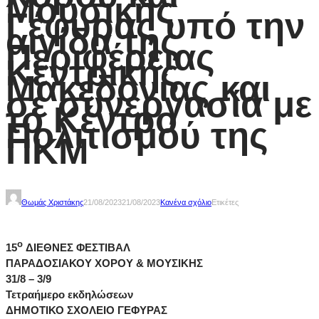
Μουσικής
Γέφυρας υπό την
αιγίδα της
Περιφέρειας
Κεντρικής
Μακεδονίας και
σε συνεργασία με
το Κέντρο
Πολιτισμού της
ΠΚΜ
Θωμάς Χριστάκης
21/08/2023
21/08/2023
Κανένα σχόλιο
Ετικέτες
ο
15
ΔΙΕΘΝΕΣ ΦΕΣΤΙΒΑΛ
ΠΑΡΑΔΟΣΙΑΚΟΥ ΧΟΡΟΥ & ΜΟΥΣΙΚΗΣ
31/8 – 3/9
Τετραήμερο εκδηλώσεων
ΔΗΜΟΤΙΚΟ ΣΧΟΛΕΙΟ ΓΕΦΥΡΑΣ