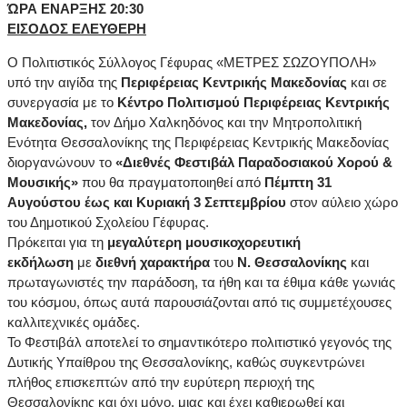
ΏΡΑ ΕΝΑΡΞΗΣ 20:30
ΕΙΣΟΔΟΣ ΕΛΕΥΘΕΡΗ
Ο Πολιτιστικός Σύλλογος Γέφυρας «ΜΕΤΡΕΣ ΣΩΖΟΥΠΟΛΗ»
υπό την αιγίδα της
Περιφέρειας Κεντρικής Μακεδονίας
και σε
συνεργασία με το
Κέντρο Πολιτισμού Περιφέρειας Κεντρικής
Μακεδονίας,
τον Δήμο Χαλκηδόνος και την Μητροπολιτική
Ενότητα Θεσσαλονίκης της Περιφέρειας Κεντρικής Μακεδονίας
διοργανώνουν το
«Διεθνές Φεστιβάλ Παραδοσιακού Χορού &
Μουσικής»
που θα πραγματοποιηθεί από
Πέμπτη 31
Αυγούστου έως και Κυριακή 3 Σεπτεμβρίου
στον αύλειο χώρο
του Δημοτικού Σχολείου Γέφυρας.
Πρόκειται για τη
μεγαλύτερη μουσικοχορευτική
εκδήλωση
με
διεθνή χαρακτήρα
του
Ν. Θεσσαλονίκης
και
πρωταγωνιστές την παράδοση, τα ήθη και τα έθιμα κάθε γωνιάς
του κόσμου, όπως αυτά παρουσιάζονται από τις συμμετέχουσες
καλλιτεχνικές ομάδες.
Το Φεστιβάλ αποτελεί το σημαντικότερο πολιτιστικό γεγονός της
Δυτικής Υπαίθρου της Θεσσαλονίκης, καθώς συγκεντρώνει
πλήθος επισκεπτών από την ευρύτερη περιοχή της
Θεσσαλονίκης και όχι μόνο, μιας και έχει καθιερωθεί και