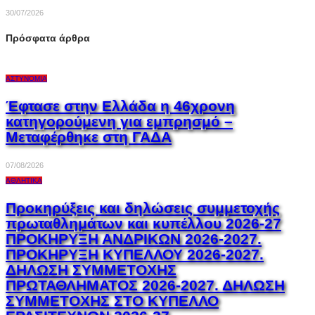
30/07/2026
Πρόσφατα άρθρα
ΑΣΤΥΝΟΜΊΑ
Έφτασε στην Ελλάδα η 46χρονη
κατηγορούμενη για εμπρησμό –
Μεταφέρθηκε στη ΓΑΔΑ
07/08/2026
ΑΘΛΗΤΙΚΆ
Προκηρύξεις και δηλώσεις συμμετοχής
πρωταθλημάτων και κυπέλλου 2026-27
ΠΡΟΚΗΡΥΞΗ ΑΝΔΡΙΚΩΝ 2026-2027.
ΠΡΟΚΗΡΥΞΗ ΚΥΠΕΛΛΟΥ 2026-2027.
ΔΗΛΩΣΗ ΣΥΜΜΕΤΟΧΗΣ
ΠΡΩΤΑΘΛΗΜΑΤΟΣ 2026-2027. ΔΗΛΩΣΗ
ΣΥΜΜΕΤΟΧΗΣ ΣΤΟ ΚΥΠΕΛΛΟ