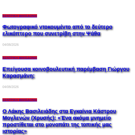
ΚΕΝΤΡΙΚΉ ΜΑΚΕΔΟΝΊΑ
Φωτογραφικό ντοκουμέντο από το δεύτερο
ελικόπτερο που συνετρίβη στην Ψάθα
04/08/2026
ΚΕΝΤΡΙΚΉ ΜΑΚΕΔΟΝΊΑ
Επείγουσα κοινοβουλευτική παρέμβαση Γιώργου
Καρασμάνη:
04/08/2026
ΚΕΝΤΡΙΚΉ ΜΑΚΕΔΟΝΊΑ
Ο Λάκης Βασιλειάδης στα Εγκαίνια Κάστρου
Μογλενών (Χρυσής): «Ένα ακόμα μνημείο
προστίθεται στο μονοπάτι της τοπικής μας
ιστορίας»