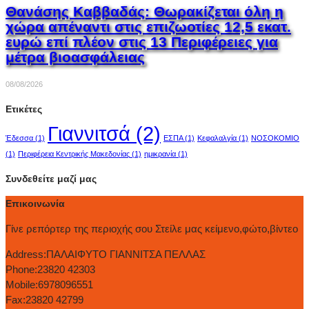
Θανάσης Καββαδάς: Θωρακίζεται όλη η
χώρα απέναντι στις επιζωοτίες 12,5 εκατ.
ευρώ επί πλέον στις 13 Περιφέρειες για
μέτρα βιοασφάλειας
08/08/2026
Ετικέτες
Γιαννιτσά
(2)
Έδεσσα
(1)
ΕΣΠΑ
(1)
Κεφαλαλγία
(1)
ΝΟΣΟΚΟΜΙΟ
(1)
Περιφέρεια Κεντρικής Μακεδονίας
(1)
ημικρανία
(1)
Συνδεθείτε μαζί μας
Επικοινωνία
Γίνε ρεπόρτερ της περιοχής σου Στείλε μας κείμενο,φώτο,βίντεο
Address:
ΠΑΛΑΙΦΥΤΟ ΓΙΑΝΝΙΤΣΑ ΠΕΛΛΑΣ
Phone:
23820 42303
Mobile:
6978096551
Fax:
23820 42799