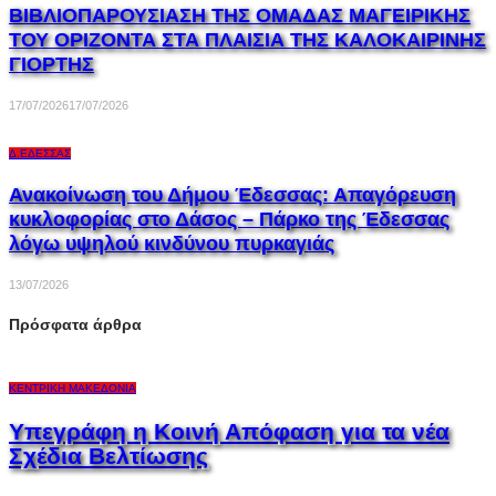
ΒΙΒΛΙΟΠΑΡΟΥΣΙΑΣΗ ΤΗΣ ΟΜΑΔΑΣ ΜΑΓΕΙΡΙΚΗΣ
ΤΟΥ ΟΡΙΖΟΝΤΑ ΣΤΑ ΠΛΑΙΣΙΑ ΤΗΣ ΚΑΛΟΚΑΙΡΙΝΗΣ
ΓΙΟΡΤΗΣ
17/07/2026
17/07/2026
Δ.ΈΔΕΣΣΑΣ
Ανακοίνωση του Δήμου Έδεσσας: Απαγόρευση
κυκλοφορίας στο Δάσος – Πάρκο της Έδεσσας
λόγω υψηλού κινδύνου πυρκαγιάς
13/07/2026
Πρόσφατα άρθρα
ΚΕΝΤΡΙΚΉ ΜΑΚΕΔΟΝΊΑ
Υπεγράφη η Κοινή Απόφαση για τα νέα
Σχέδια Βελτίωσης