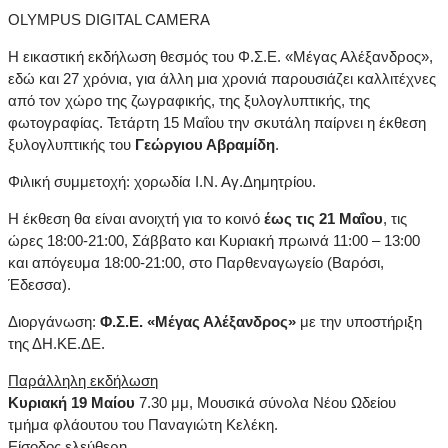
OLYMPUS DIGITAL CAMERA
Η εικαστική εκδήλωση θεσμός του Φ.Σ.Ε. «Μέγας Αλέξανδρος»,
εδώ και 27 χρόνια, για άλλη μια χρονιά παρουσιάζει καλλιτέχνες
από τον χώρο της ζωγραφικής, της ξυλογλυπτικής, της
φωτογραφίας. Τετάρτη 15 Μαΐου την σκυτάλη παίρνει η έκθεση
ξυλογλυπτικής του
Γεώργιου Αβραμίδη
.
Φιλική συμμετοχή: χορωδία Ι.Ν. Αγ.Δημητρίου.
Η έκθεση θα είναι ανοιχτή για το κοινό
έως τις 21 Μαΐου
, τις
ώρες 18:00-21:00, Σάββατο και Κυριακή πρωινά 11:00 – 13:00
και απόγευμα 18:00-21:00, στο Παρθεναγωγείο (Βαρόσι,
Έδεσσα).
Διοργάνωση:
Φ.Σ.Ε. «Μέγας Αλέξανδρος»
με την υποστήριξη
της ΔΗ.ΚΕ.ΔΕ.
Παράλληλη εκδήλωση
Κυριακή 19 Μαίου
7.30 μμ, Μουσικά σύνολα Νέου Ωδείου
τμήμα φλάουτου του Παναγιώτη Κελέκη.
Είσοδος ελεύθερη.