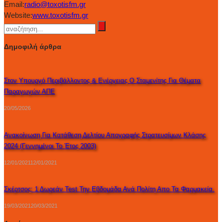
Email:
radio@toxotisfm.gr
Website:
www.toxotisfm.gr
Δημοφιλή άρθρα
Στον Υπουργό Περιβάλλοντος & Ενέργειας Ο Σταμενίτης Για Θέματα
Παραγωγών ΑΠΕ
20/05/2026
Ανακοίνωση Για Κατάθεση Δελτίου Απογραφής Στρατευσίμων Κλάσης
2024 (γεννημένοι Το Έτος 2003)
12/01/2021
12/01/2021
Σκέρτσος: 1 Δωρεάν Test Την Εβδομάδα Ανά Πολίτη Απο Τα Φαρμακεία.
19/03/2021
20/03/2021