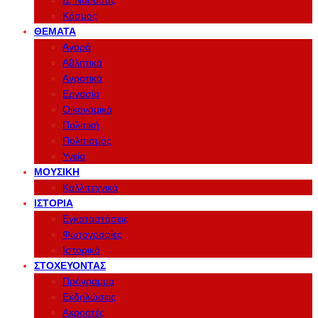
Δ. Νάουσας
Κόσμος
ΘΈΜΑΤΑ
Αγορά
Αθλητικά
Αγροτικά
Εργασία
Οικονομικά
Πολιτική
Πολιτισμός
Υγεία
ΜΟΥΣΙΚΉ
Καλλιτεχνικά
ΙΣΤΟΡΊΑ
Εγκαταστάσεις
Φωτογραφίες
Ιστορικό
ΣΤΟΧΕΎΟΝΤΑΣ
Πρόγραμμα
Εκδηλώσεις
Ακροατές