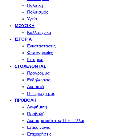
Πολιτική
Πολιτισμός
Υγεία
ΜΟΥΣΙΚΉ
Καλλιτεχνικά
ΙΣΤΟΡΊΑ
Εγκαταστάσεις
Φωτογραφίες
Ιστορικό
ΣΤΟΧΕΎΟΝΤΑΣ
Πρόγραμμα
Εκδηλώσεις
Ακροατές
Η Περιοχη μας
ΠΡΟΒΟΛΉ
Διαφήμιση
Προβολή
Ακροαματικότητες Π.Ε.Πέλλας
Επικοινωνία
Επιχειρήσεις