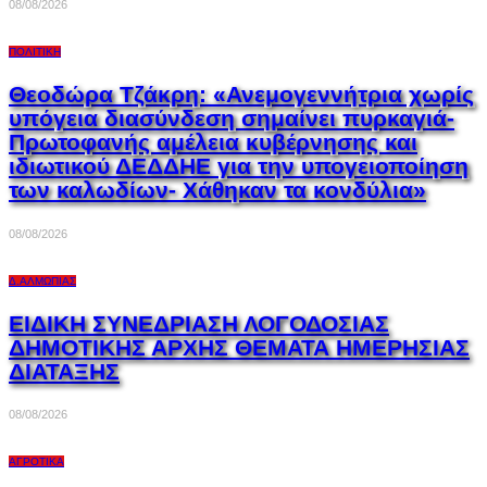
08/08/2026
ΠΟΛΙΤΙΚΉ
Θεοδώρα Τζάκρη: «Ανεμογεννήτρια χωρίς
υπόγεια διασύνδεση σημαίνει πυρκαγιά-
Πρωτοφανής αμέλεια κυβέρνησης και
ιδιωτικού ΔΕΔΔΗΕ για την υπογειοποίηση
των καλωδίων- Χάθηκαν τα κονδύλια»
08/08/2026
Δ.ΑΛΜΩΠΊΑΣ
ΕΙΔΙΚΗ ΣΥΝΕΔΡΙΑΣΗ ΛΟΓΟΔΟΣΙΑΣ
ΔΗΜΟΤΙΚΗΣ ΑΡΧΗΣ ΘΕΜΑΤΑ ΗΜΕΡΗΣΙΑΣ
ΔΙΑΤΑΞΗΣ
08/08/2026
ΑΓΡΟΤΙΚΆ