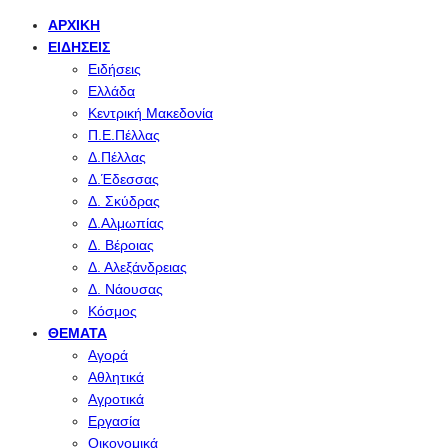
ΑΡΧΙΚΉ
ΕΙΔΉΣΕΙΣ
Ειδήσεις
Ελλάδα
Κεντρική Μακεδονία
Π.Ε.Πέλλας
Δ.Πέλλας
Δ.Έδεσσας
Δ. Σκύδρας
Δ.Αλμωπίας
Δ. Βέροιας
Δ. Αλεξάνδρειας
Δ. Νάουσας
Κόσμος
ΘΈΜΑΤΑ
Αγορά
Αθλητικά
Αγροτικά
Εργασία
Οικονομικά