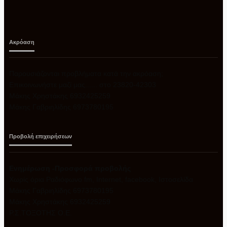
Ακρόαση
Παρουσιάζονται προβλήματα κατά την ακρόαση;
Επικοινωνήστε μαζί μας...... στο 23820-42303
Μάκης Χρηστάκης 6932425259
Μάκης Γαβριηλίδης 6973780195
Προβολή επιχειρήσεων
Ενημέρωση -Προσφορά προβολής
Xωρίς όρια Ραδιόφωνο fm, Internet, facebook, Ιστοσελίδα
Μάκης Γαβριηλίδης 6973780195
Μάκης Χρηστάκης 6932425259
Ρ.Σ.ΤΟΞΟΤΗΣ Ο.Ε.