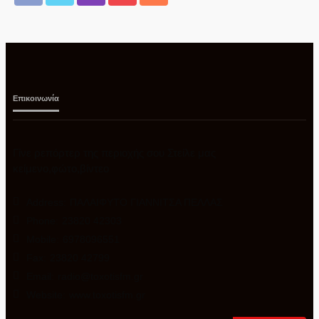
Επικοινωνία
Γίνε ρεπόρτερ της περιοχής σου Στείλε μας
κείμενο,φώτο,βίντεο
Address:
ΠΑΛΑΙΦΥΤΟ ΓΙΑΝΝΙΤΣΑ ΠΕΛΛΑΣ
Phone:
23820 42303
Mobile:
6978096551
Fax:
23820 42799
Email:
radio@toxotisfm.gr
Website:
www.toxotisfm.gr