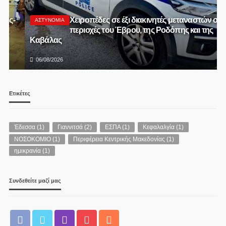
Χειροπέδες σε έξι διακινητές μεταναστών σε
ΑΣΤΥΝΟΜΊΑ
περιοχές του Έβρου, της Ροδόπης και της
Καβάλας
06/08/2026
Ετικέτες
Έδεσσα
(1)
Γιαννιτσά
(2)
ΕΣΠΑ
(1)
Κεφαλαλγία
(1)
ΝΟΣΟΚΟΜΙΟ
(1)
Περιφέρεια Κεντρικής Μακεδονίας
(1)
ημικρανία
(1)
Συνδεθείτε μαζί μας