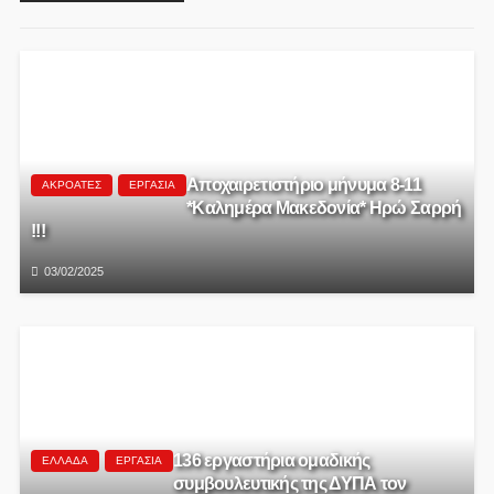
Αποχαιρετιστήριο μήνυμα 8-11
ΑΚΡΟΑΤΈΣ
ΕΡΓΑΣΊΑ
*Καλημέρα Μακεδονία* Ηρώ Σαρρή
!!!
03/02/2025
136 εργαστήρια ομαδικής
ΕΛΛΆΔΑ
ΕΡΓΑΣΊΑ
συμβουλευτικής της ΔΥΠΑ τον