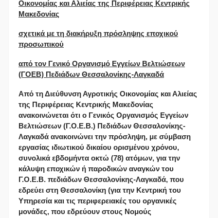
Οικονομίας και Αλιείας της Περιφέρειας Κεντρικής
Μακεδονίας
σχετικά με τη διακήρυξη πρόσληψης εποχικού
προσωπικού
από τον Γενικό Οργανισμό Εγγείων Βελτιώσεων
(ΓΟΕΒ) Πεδιάδων Θεσσαλονίκης-Λαγκαδά
Από τη Διεύθυνση Αγροτικής Οικονομίας και Αλιείας
της Περιφέρειας Κεντρικής Μακεδονίας
ανακοινώνεται ότι ο Γενικός Οργανισμός Εγγείων
Βελτιώσεων (Γ.Ο.Ε.Β.) Πεδιάδων Θεσσαλονίκης-
Λαγκαδά ανακοινώνει την πρόσληψη, με σύμβαση
εργασίας ιδιωτικού δικαίου ορισμένου χρόνου,
συνολικά εβδομήντα οκτώ (78) ατόμων, για την
κάλυψη εποχικών ή παροδικών αναγκών του
Γ.Ο.Ε.Β. πεδιάδων Θεσσαλονίκης-Λαγκαδά, που
εδρεύει στη Θεσσαλονίκη (για την Κεντρική του
Υπηρεσία και τις περιφερειακές του οργανικές
μονάδες, που εδρεύουν στους Νομούς