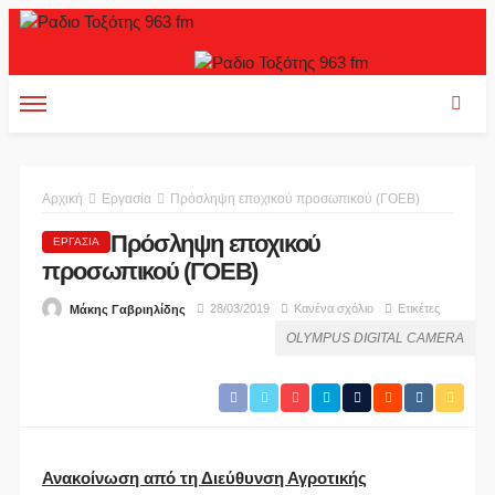
Αρχική
Εργασία
Πρόσληψη εποχικού προσωπικού (ΓΟΕΒ)
Πρόσληψη εποχικού
ΕΡΓΑΣΊΑ
προσωπικού (ΓΟΕΒ)
28/03/2019
Κανένα σχόλιο
Ετικέτες
Μάκης Γαβριηλίδης
OLYMPUS DIGITAL CAMERA
Ανακοίνωση από τη Διεύθυνση Αγροτικής