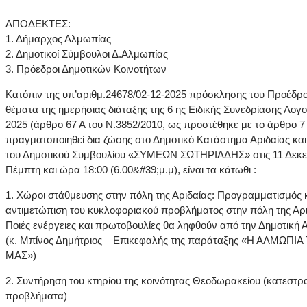
ΑΠΟΔΕΚΤΕΣ:
1. Δήμαρχος Αλμωπίας
2. Δημοτικοί Σύμβουλοι Δ.Αλμωπίας
3. Πρόεδροι Δημοτικών Κοινοτήτων
Κατόπιν της υπ’αριθμ.24678/02-12-2025 πρόσκλησης του Προέδρο
θέματα της ημερήσιας διάταξης της 6 ης Ειδικής Συνεδρίασης Λογ
2025 (άρθρο 67 Α του Ν.3852/2010, ως προστέθηκε με το άρθρο 7 
πραγματοποιηθεί δια ζώσης στο Δημοτικό Κατάστημα Αριδαίας κα
του Δημοτικού Συμβουλίου «ΣΥΜΕΩΝ ΣΩΤΗΡΙΑΔΗΣ» στις 11 Δεκε
Πέμπτη και ώρα 18:00 (6.00&#39;μ.μ), είναι τα κάτωθι :
1. Χώροι στάθμευσης στην πόλη της Αριδαίας: Προγραμματισμός 
αντιμετώπιση του κυκλοφοριακού προβλήματος στην πόλη της Αρι
Ποιές ενέργειες και πρωτοβουλίες θα ληφθούν από την Δημοτική 
(κ. Μπίνος Δημήτριος – Επικεφαλής της παράταξης «Η ΑΛΜΩΠΙ
ΜΑΣ»)
2. Συντήρηση του κτηρίου της κοινότητας Θεοδωρακείου (κατεστρ
προβλήματα)