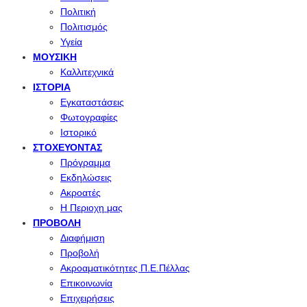
Πολιτική
Πολιτισμός
Υγεία
ΜΟΥΣΙΚΉ
Καλλιτεχνικά
ΙΣΤΟΡΊΑ
Εγκαταστάσεις
Φωτογραφίες
Ιστορικό
ΣΤΟΧΕΎΟΝΤΑΣ
Πρόγραμμα
Εκδηλώσεις
Ακροατές
Η Περιοχη μας
ΠΡΟΒΟΛΉ
Διαφήμιση
Προβολή
Ακροαματικότητες Π.Ε.Πέλλας
Επικοινωνία
Επιχειρήσεις