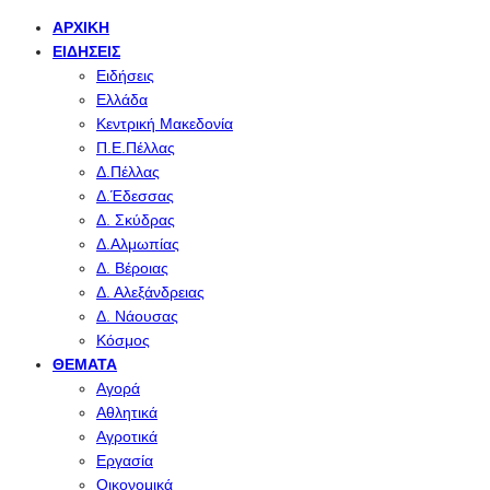
ΑΡΧΙΚΉ
ΕΙΔΉΣΕΙΣ
Ειδήσεις
Ελλάδα
Κεντρική Μακεδονία
Π.Ε.Πέλλας
Δ.Πέλλας
Δ.Έδεσσας
Δ. Σκύδρας
Δ.Αλμωπίας
Δ. Βέροιας
Δ. Αλεξάνδρειας
Δ. Νάουσας
Κόσμος
ΘΈΜΑΤΑ
Αγορά
Αθλητικά
Αγροτικά
Εργασία
Οικονομικά