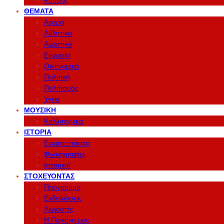
Κόσμος
ΘΈΜΑΤΑ
Αγορά
Αθλητικά
Αγροτικά
Εργασία
Οικονομικά
Πολιτική
Πολιτισμός
Υγεία
ΜΟΥΣΙΚΉ
Καλλιτεχνικά
ΙΣΤΟΡΊΑ
Εγκαταστάσεις
Φωτογραφίες
Ιστορικό
ΣΤΟΧΕΎΟΝΤΑΣ
Πρόγραμμα
Εκδηλώσεις
Ακροατές
Η Περιοχη μας