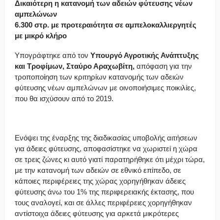
Δικαιότερη η κατανομή των αδειών φύτευσης νέων
αμπελώνων
6.300 στρ. με προτεραιότητα σε αμπελοκαλλιεργητές
με μικρό κλήρο
Υπογράφτηκε από τον
Υπουργό Αγροτικής Ανάπτυξης
και Τροφίμων, Σταύρο Αραχωβίτη,
απόφαση για την
τροποποίηση των κριτηρίων κατανομής των αδειών
φύτευσης νέων αμπελώνων με οινοποιήσιμες ποικιλίες,
που θα ισχύσουν από το 2019.
Ενόψει της έναρξης της διαδικασίας υποβολής αιτήσεων
για άδειες φύτευσης, αποφασίστηκε να χωριστεί η χώρα
σε τρεις ζώνες κι αυτό γιατί παρατηρήθηκε ότι μέχρι τώρα,
με την κατανομή των αδειών σε εθνικό επίπεδο, σε
κάποιες περιφέρειες της χώρας χορηγήθηκαν άδειες
φύτευσης άνω του 1% της περιφερειακής έκτασης, που
τους αναλογεί, και σε άλλες περιφέρειες χορηγήθηκαν
αντίστοιχα άδειες φύτευσης για αρκετά μικρότερες