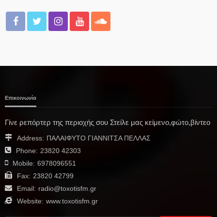
Επικοινωνία
Γίνε ρεπόρτερ της περιοχής σου Στείλε μας κείμενο,φώτο,βίντεο
Address:
ΠΑΛΑΙΦΥΤΟ ΓΙΑΝΝΙΤΣΑ ΠΕΛΛΑΣ
Phone:
23820 42303
Mobile:
6978096551
Fax:
23820 42799
Email:
radio@toxotisfm.gr
Website:
www.toxotisfm.gr