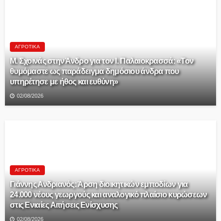
ΑΓΡΟΤΙΚΆ
Μ. Σχοινάς στην Άνδρο για τον Ι. Παλαιοκρασσά: «Τον
θυμόμαστε ως παράδειγμα δημόσιου άνδρα που
υπηρέτησε με ήθος και ευθύνη»
02/08/2026
ΑΓΡΟΤΙΚΆ
Γιάννης Ανδριανός: Άρση διοικητικών εμποδίων για
24.000 νέους γεωργούς και αναλογικό πλαίσιο κυρώσεων
στις Ενιαίες Αιτήσεις Ενίσχυσης
02/08/2026