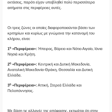
εκτάσεις, παρότι είχαν υποβληθεί πολύ περισσότερα
αιτήματα στις περιφέρειες αυτές.
Οι τρεις ζώνες οι οποίες διαφοροποιούνται βάσει των
κριτηρίων και κυρίως με γνώμονα την κατανομή του
κλήρου, είναι:
η
1
«Περιφέρεια»:
Ήπειρος, Βόρειο και Νότιο Αιγαίο, Ιόνια
Νησιά και Κρήτη.
η
2
«Περιφέρεια»:
Κεντρική και Δυτική Μακεδονία,
Ανατολική Μακεδονία-Θράκη, Θεσσαλία και Δυτική
Ελλάδα.
η
3
«Περιφέρεια»:
Αττική, Στερεά Ελλάδα και
Πελοπόννησος.
Με βάση τις αλλαγές της απόφασης, εκτιμάται ότι στην