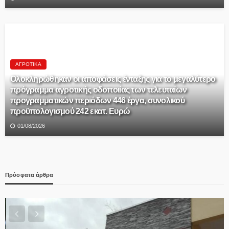
ΑΓΡΟΤΙΚΆ
Ολοκληρώθηκαν οι αποφάσεις ένταξης για το μεγαλύτερο
πρόγραμμα αγροτικής οδοποιίας των τελευταίων
προγραμματικών περιόδων 446 έργα, συνολικού
προϋπολογισμού 242 εκατ. Ευρώ
01/08/2026
Πρόσφατα άρθρα