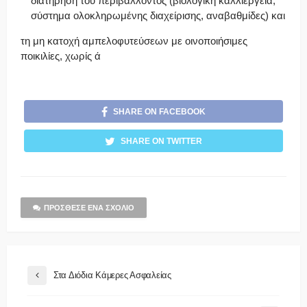
διατήρηση του περιβάλλοντος (βιολογική καλλιέργεια,
σύστημα ολοκληρωμένης διαχείρισης, αναβαθμίδες) και
τη μη κατοχή αμπελοφυτεύσεων με οινοποιήσιμες
ποικιλίες, χωρίς ά
SHARE ON FACEBOOK
SHARE ON TWITTER
ΠΡΌΣΘΕΣΕ ΈΝΑ ΣΧΌΛΙΟ
Στα Διόδια Κάμερες Ασφαλείας