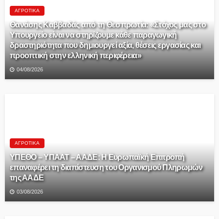
ΑΓΡΟΤΙΚΆ
Θανάσης Καββαδάς από τη Θεσπρωτία: «Στόχος μας στο
Υπουργείο είναι να στηρίζουμε κάθε παραγωγική
δραστηριότητα που δημιουργεί αξία, θέσεις εργασίας και
προοπτική στην ελληνική περιφέρεια»
04/08/2026
ΑΓΡΟΤΙΚΆ
ΥΠΕΘΟ – ΥΠΑΑΤ – ΑΑΔΕ: H Ευρωπαϊκή Επιτροπή
επαναφέρει τη διαπίστευση του Οργανισμού Πληρωμών
της ΑΑΔΕ
03/08/2026