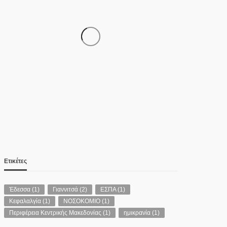
ΚΕΝΤΡΙΚΉ ΜΑΚΕΔΟΝΊΑ
Υπεγράφη η Κοινή Απόφαση για
τα νέα Σχέδια Βελτίωσης
08/08/2026
Ετικέτες
Έδεσσα
(1)
Γιαννιτσά
(2)
ΕΣΠΑ
(1)
Κεφαλαλγία
(1)
ΝΟΣΟΚΟΜΙΟ
(1)
ΠΟΛΙΤΙΚΉ
Περιφέρεια Κεντρικής Μακεδονίας
(1)
ημικρανία
(1)
Θεοδώρα Τζάκρη: