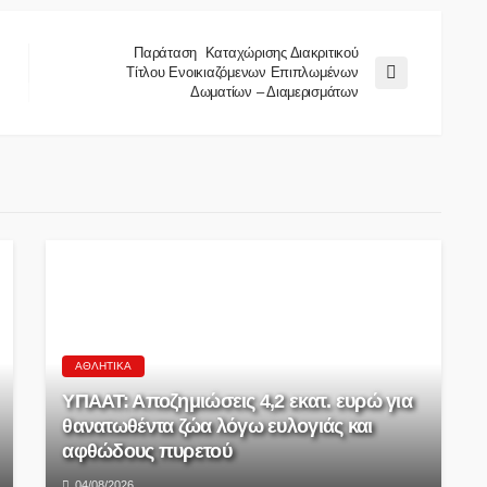
Παράταση Καταχώρισης Διακριτικού
Τίτλου Ενοικιαζόμενων Επιπλωμένων
Δωματίων – Διαμερισμάτων
ΑΘΛΗΤΙΚΆ
ΥΠΑΑΤ: Αποζημιώσεις 4,2 εκατ. ευρώ για
θανατωθέντα ζώα λόγω ευλογιάς και
αφθώδους πυρετού
04/08/2026