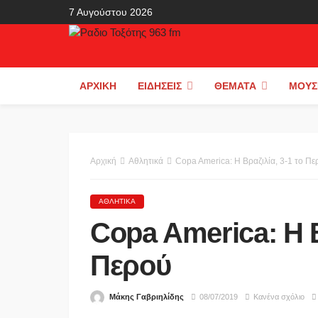
7 Αυγούστου 2026
ΑΡΧΙΚΉ
ΕΙΔΉΣΕΙΣ
ΘΈΜΑΤΑ
ΜΟΥΣ
Αρχική
Αθλητικά
Copa America: Η Βραζιλία, 3-1 το Πε
ΑΘΛΗΤΙΚΆ
Copa America: Η Β
Περού
Μάκης Γαβριηλίδης
08/07/2019
Κανένα σχόλιο