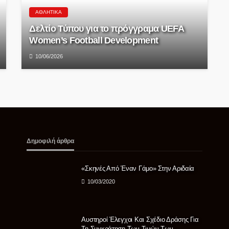
ΑΘΛΗΤΙΚΆ
Δελτίο Τύπου για το πρόγγραμα UEFA
Women’s Football Development
10/06/2026
Δημοφιλή άρθρα
«Σκηνές Από Έναν Γάμο» Στην Αριδαία
10/03/2020
Αυστηροί Έλεγχοι Και Σχέδιο Δράσης Για
Τη Συγκράτηση Των Τιμών Των