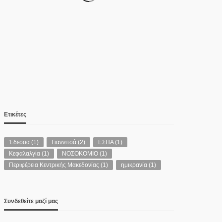
ΑΣΤΥΝΟΜΊΑ
Νεκροί μητέρα και γιος στο
τροχαίο έξω από την
Παλαιοκώμη – ΙΧ συγκρούστηκε
με φορτηγό
07/08/2026
Ετικέτες
Έδεσσα
(1)
Γιαννιτσά
(2)
ΕΣΠΑ
(1)
Κεφαλαλγία
(1)
ΝΟΣΟΚΟΜΙΟ
(1)
Περιφέρεια Κεντρικής Μακεδονίας
(1)
ημικρανία
(1)
Συνδεθείτε μαζί μας