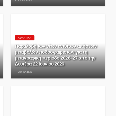
ΑΘΛΗΤΙΚΆ
Παραλαβή των νέων εντύπων αιτήσεων
μεταβολών ποδοσφαιριστών για τη
μεταγραφική περίοδο 2026–27 από την
Δευτέρα 22 Ιουνίου 2026
20/06/2026