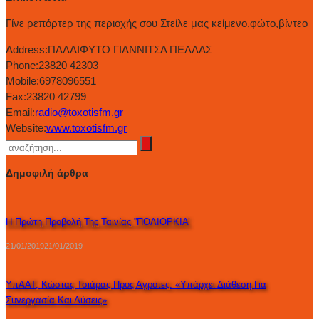
Γίνε ρεπόρτερ της περιοχής σου Στείλε μας κείμενο,φώτο,βίντεο
Address:
ΠΑΛΑΙΦΥΤΟ ΓΙΑΝΝΙΤΣΑ ΠΕΛΛΑΣ
Phone:
23820 42303
Mobile:
6978096551
Fax:
23820 42799
Email:
radio@toxotisfm.gr
Website:
www.toxotisfm.gr
Δημοφιλή άρθρα
Η Πρώτη Προβολή Της Ταινίας ”ΠΟΛΙΟΡΚΙΑ’
21/01/2019
21/01/2019
ΥπΑΑΤ, Κώστας Τσιάρας Προς Αγρότες: «Υπάρχει Διάθεση Για
Συνεργασία Και Λύσεις»