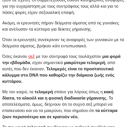
για την ευχαρίστηση με τους συντρόφους τους αλλά και για το
πόσες φορές είχαν σεξουαλική επαφή.
Ακόμη, οι ερευνητές πήραν δείγματα αίματος από τις γυναίκες
και ανέλυσαν τα κύτταρα για δείκτες γήρανσης.
Όταν οι ερευνητές συνέκριναν τις αναφορές των γυναικών με τα
δείγματα αίματος, βρήκαν κάτι εντυπωσιακό.
Όσες έκαναν
σεξ
με τον σύντροφό τους τουλάχιστον
μια φορά
την εβδομάδα
, είχαν σημαντικά
μακρύτερα τελομερή
, από
αυτές που δεν έκαναν.
Τελομερές είναι το προστατευτικό
κάλυμμα στο DNA που καθορίζει την διάρκεια ζωής ενός
κυττάρου.
Με τον καιρό, τα
τελομερή
σπάνε για λόγους όπως η
κακή
δίαιτα, το αλκοόλ και η φυσική διαδικασία γήρανσης.
Τα
αποτελέσματα, όμως, δείχνουν ότι το συχνό σεξ μπορεί να
επισκευάσει και να τα μακρύνει, που σημαίνει ότι
τα κύτταρα
ζουν περισσότερο και σε κρατούν νέο.