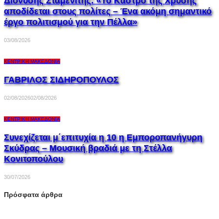
Διονύσης Σταμενίτης: «Το Κάστρο της Χρυσής
αποδίδεται στους πολίτες – Ένα ακόμη σημαντικό
έργο πολιτισμού για την Πέλλα»
03/08/2026
ΚΕΝΤΡΙΚΉ ΜΑΚΕΔΟΝΊΑ
ΓΑΒΡΙΛΟΣ ΣΙΔΗΡΟΠΟΥΛΟΣ
02/08/2026
02/08/2026
ΚΕΝΤΡΙΚΉ ΜΑΚΕΔΟΝΊΑ
Συνεχίζεται μ΄επιτυχία η 10 η Εμποροπανήγυρη
Σκύδρας – Μουσική βραδιά με τη Στέλλα
Κονιτοπούλου
30/07/2026
Πρόσφατα άρθρα