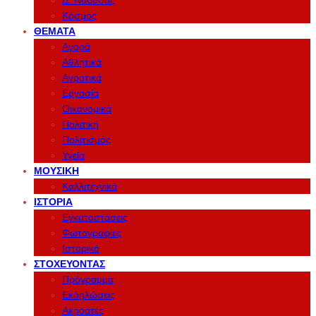
Δ. Νάουσας
Κόσμος
ΘΈΜΑΤΑ
Αγορά
Αθλητικά
Αγροτικά
Εργασία
Οικονομικά
Πολιτική
Πολιτισμός
Υγεία
ΜΟΥΣΙΚΉ
Καλλιτεχνικά
ΙΣΤΟΡΊΑ
Εγκαταστάσεις
Φωτογραφίες
Ιστορικό
ΣΤΟΧΕΎΟΝΤΑΣ
Πρόγραμμα
Εκδηλώσεις
Ακροατές