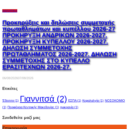
ΑΘΛΗΤΙΚΆ
Προκηρύξεις και δηλώσεις συμμετοχής
πρωταθλημάτων και κυπέλλου 2026-27
ΠΡΟΚΗΡΥΞΗ ΑΝΔΡΙΚΩΝ 2026-2027.
ΠΡΟΚΗΡΥΞΗ ΚΥΠΕΛΛΟΥ 2026-2027.
ΔΗΛΩΣΗ ΣΥΜΜΕΤΟΧΗΣ
ΠΡΩΤΑΘΛΗΜΑΤΟΣ 2026-2027. ΔΗΛΩΣΗ
ΣΥΜΜΕΤΟΧΗΣ ΣΤΟ ΚΥΠΕΛΛΟ
ΕΡΑΣΙΤΕΧΝΩΝ 2026-27.
06/08/2026
07/08/2026
Ετικέτες
Γιαννιτσά
(2)
Έδεσσα
(1)
ΕΣΠΑ
(1)
Κεφαλαλγία
(1)
ΝΟΣΟΚΟΜΙΟ
(1)
Περιφέρεια Κεντρικής Μακεδονίας
(1)
ημικρανία
(1)
Συνδεθείτε μαζί μας
Επικοινωνία