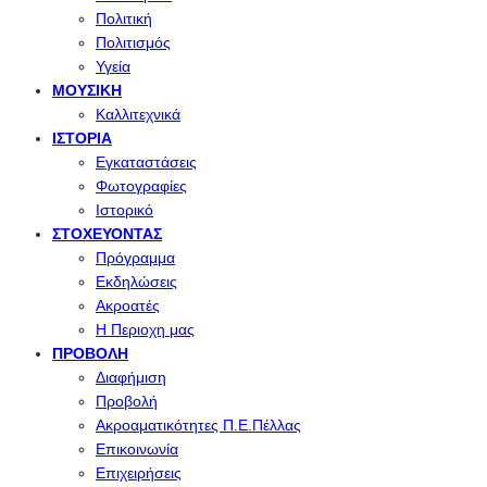
Πολιτική
Πολιτισμός
Υγεία
ΜΟΥΣΙΚΉ
Καλλιτεχνικά
ΙΣΤΟΡΊΑ
Εγκαταστάσεις
Φωτογραφίες
Ιστορικό
ΣΤΟΧΕΎΟΝΤΑΣ
Πρόγραμμα
Εκδηλώσεις
Ακροατές
Η Περιοχη μας
ΠΡΟΒΟΛΉ
Διαφήμιση
Προβολή
Ακροαματικότητες Π.Ε.Πέλλας
Επικοινωνία
Επιχειρήσεις