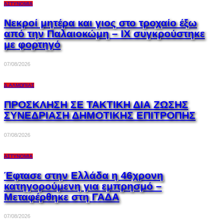
ΑΣΤΥΝΟΜΊΑ
Νεκροί μητέρα και γιος στο τροχαίο έξω
από την Παλαιοκώμη – ΙΧ συγκρούστηκε
με φορτηγό
07/08/2026
Δ.ΑΛΜΩΠΊΑΣ
ΠΡΟΣΚΛΗΣΗ ΣΕ ΤΑΚΤΙΚΗ ΔΙΑ ΖΩΣΗΣ
ΣΥΝΕΔΡΙΑΣΗ ΔΗΜΟΤΙΚΗΣ ΕΠΙΤΡΟΠΗΣ
07/08/2026
ΑΣΤΥΝΟΜΊΑ
Έφτασε στην Ελλάδα η 46χρονη
κατηγορούμενη για εμπρησμό –
Μεταφέρθηκε στη ΓΑΔΑ
07/08/2026