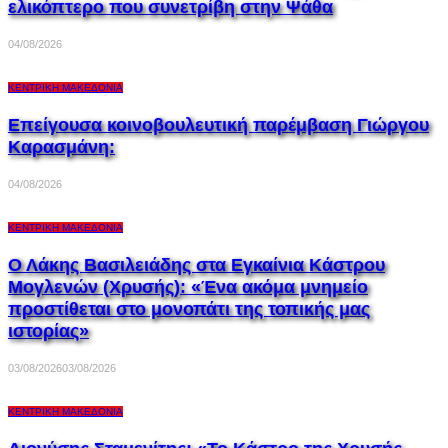
ελικόπτερο που συνετρίβη στην Ψάθα
04/08/2026
ΚΕΝΤΡΙΚΉ ΜΑΚΕΔΟΝΊΑ
Επείγουσα κοινοβουλευτική παρέμβαση Γιώργου
Καρασμάνη:
04/08/2026
ΚΕΝΤΡΙΚΉ ΜΑΚΕΔΟΝΊΑ
Ο Λάκης Βασιλειάδης στα Εγκαίνια Κάστρου
Μογλενών (Χρυσής): «Ένα ακόμα μνημείο
προστίθεται στο μονοπάτι της τοπικής μας
ιστορίας»
03/08/2026
03/08/2026
ΚΕΝΤΡΙΚΉ ΜΑΚΕΔΟΝΊΑ