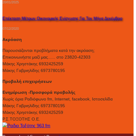
20/01/2025
Επέκταση Μέτρων Οικονομικής Ενίσχυσης Για Τον Μήνα Δεκέμβριο
07/12/2020
Ακρόαση
Παρουσιάζονται προβλήματα κατά την ακρόαση;
Επικοινωνήστε μαζί μας...... στο 23820-42303
Μάκης Χρηστάκης 6932425259
Μάκης Γαβριηλίδης 6973780195
Προβολή επιχειρήσεων
Ενημέρωση -Προσφορά προβολής
Xωρίς όρια Ραδιόφωνο fm, Internet, facebook, Ιστοσελίδα
Μάκης Γαβριηλίδης 6973780195
Μάκης Χρηστάκης 6932425259
Ρ.Σ.ΤΟΞΟΤΗΣ Ο.Ε.