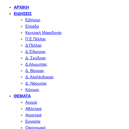
ΑΡΧΙΚΉ
ΕΙΔΉΣΕΙΣ
Ειδήσεις
Ελλάδα
Κεντρική Μακεδονία
Π.Ε.Πέλλας
Δ.Πέλλας
Δ.Έδεσσας
Δ. Σκύδρας
Δ.Αλμωπίας
Δ. Βέροιας
Δ. Αλεξάνδρειας
Δ. Νάουσας
Κόσμος
ΘΈΜΑΤΑ
Αγορά
Αθλητικά
Αγροτικά
Εργασία
Οικονομικά