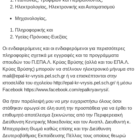
Ηλεκτρολογίας, Ηλεκτρονικής και Αυτοματισμού
Μηχανολογίας,
Πληροφορικής και
Υγείας-Πρόνοιας-Ευεξίας
Οι ενδιαφερόμενες και οι ενδιαφερόμενοι για περισσότερες
πληροφορίες σχετικά με εγγραφές και τα προγράμματα
σπουδών του Π.ΕΠΑ.Λ. Κρύας Βρύσης (αλλά και του ΕΠΑ.Λ.
Κρύας Βρύσης) μπορούν να στέλνουν ηλεκτρονικό μήνυμα στο
mail@epal-kr-vrysis.pel.sch.gr ή να επισκέπτονται στην
ιστοσελίδα του σχολείου http://epal-kr-vrysis.pel.sch.gr/ ή μέσω
Facebook https://www.facebook.com/epalkryavrysi/.
Θα ήταν παράλειψή μου να μην ευχαριστήσω όλους όσοι
στάθηκαν αρωγοί σε όλη αυτή την προσπάθεια για να έρθει το
επιθυμητό αποτέλεσμα ξεκινώντας από την Περιφερειακή
Διεύθυνση Κεντρικής Μακεδονίας και τον Αναπλ. Διευθυντή κ.
Μπαχαράκη Θωμά καθώς επίσης και την Διεύθυνση
Δευτεροβάθμιας Εκπαίδευσης Πέλλας τους οποίους θεωρώ