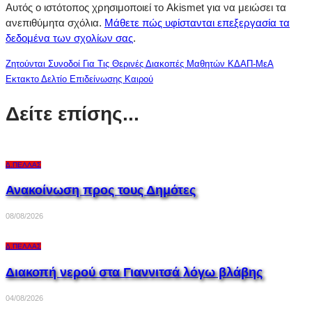
Αυτός ο ιστότοπος χρησιμοποιεί το Akismet για να μειώσει τα
ανεπιθύμητα σχόλια.
Μάθετε πώς υφίστανται επεξεργασία τα
δεδομένα των σχολίων σας
.
Ζητούνται Συνοδοί Για Τις Θερινές Διακοπές Μαθητών ΚΔΑΠ-ΜεΑ
Εκτακτο Δελτίο Επιδείνωσης Καιρού
Δείτε επίσης...
Δ.ΠΈΛΛΑΣ
Ανακοίνωση προς τους Δημότες
08/08/2026
Δ.ΠΈΛΛΑΣ
Διακοπή νερού στα Γιαννιτσά λόγω βλάβης
04/08/2026