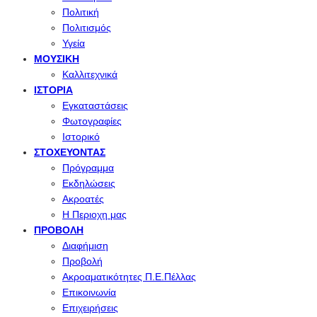
Πολιτική
Πολιτισμός
Υγεία
ΜΟΥΣΙΚΉ
Καλλιτεχνικά
ΙΣΤΟΡΊΑ
Εγκαταστάσεις
Φωτογραφίες
Ιστορικό
ΣΤΟΧΕΎΟΝΤΑΣ
Πρόγραμμα
Εκδηλώσεις
Ακροατές
Η Περιοχη μας
ΠΡΟΒΟΛΉ
Διαφήμιση
Προβολή
Ακροαματικότητες Π.Ε.Πέλλας
Επικοινωνία
Επιχειρήσεις