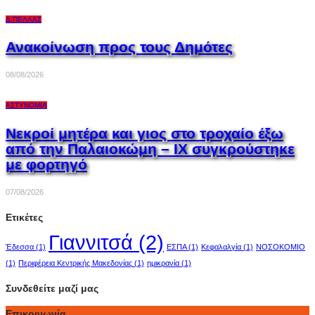
Δ.ΠΈΛΛΑΣ
Ανακοίνωση προς τους Δημότες
08/08/2026
ΑΣΤΥΝΟΜΊΑ
Νεκροί μητέρα και γιος στο τροχαίο έξω
από την Παλαιοκώμη – ΙΧ συγκρούστηκε
με φορτηγό
07/08/2026
Ετικέτες
Γιαννιτσά
(2)
Έδεσσα
(1)
ΕΣΠΑ
(1)
Κεφαλαλγία
(1)
ΝΟΣΟΚΟΜΙΟ
(1)
Περιφέρεια Κεντρικής Μακεδονίας
(1)
ημικρανία
(1)
Συνδεθείτε μαζί μας
Επικοινωνία