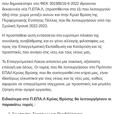
που δημοσιεύτηκε στο ΦΕΚ 3019/Β/16-6-2022 ιδρύονται
δεκαεννέα νέα Π.ΕΠΑ.Λ. (προστίθενται στα έξι που λειτουργούν
ήδη) στην χώρα μεταξύ αυτών και στην Κρύα Βρύση της
Περιφερειακής Ενότητας Πέλλας που θα λειτουργήσουν από την
Σχολική Χρονιά 2022-2023.
Η προσπάθεια αυτή εντάσσεται στο ευρύτερο πλαίσιο της
συνολικής αναβάθμισης και εν γένει αλλαγής φιλοσοφίας ως
προς την Επαγγελματική Εκπαίδευση και Κατάρτιση και τις
προοπτικές που ανοίγει στις νέες και τους νέους μας.
Το Επαγγελματικό Λύκειο αποτελεί μία ποιοτική, αξιόπιστη
επιλογή για όλους. Οι τομείς που θα λειτουργήσουν στο Πρότυπο
ΕΠΑΛ Κρύας Βρύσης που θα συστεγασθεί στο κτίριό μας, είναι
ιδιαιτέρως ελκυστικοί για τους νέους και τις νέες μας, καθώς
αφορούν σε επαγγέλματα σύγχρονα, με προοπτικές και μεγάλη
ζήτηση στην αγορά εργασίας.
Ειδικότερα στο Π.ΕΠΑ.Λ Κρύας Βρύσης θα λειτουργήσουν οι
παρακάτω τομείς :
Γεωπονίας, Τροφίμων και Περιβάλλοντος,