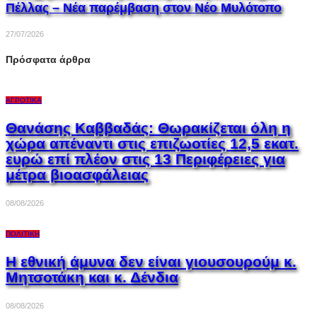
Πέλλας – Νέα παρέμβαση στον Νέο Μυλότοπο
27/07/2026
Πρόσφατα άρθρα
ΑΓΡΟΤΙΚΆ
Θανάσης Καββαδάς: Θωρακίζεται όλη η
χώρα απέναντι στις επιζωοτίες 12,5 εκατ.
ευρώ επί πλέον στις 13 Περιφέρειες για
μέτρα βιοασφάλειας
08/08/2026
ΠΟΛΙΤΙΚΉ
Η εθνική άμυνα δεν είναι γιουσουρούμ κ.
Μητσοτάκη και κ. Δένδια
08/08/2026