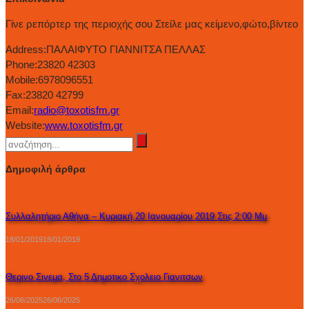
Γίνε ρεπόρτερ της περιοχής σου Στείλε μας κείμενο,φώτο,βίντεο
Address:
ΠΑΛΑΙΦΥΤΟ ΓΙΑΝΝΙΤΣΑ ΠΕΛΛΑΣ
Phone:
23820 42303
Mobile:
6978096551
Fax:
23820 42799
Email:
radio@toxotisfm.gr
Website:
www.toxotisfm.gr
Δημοφιλή άρθρα
Συλλαλητήριο Αθήνα – Κυριακή 20 Ιανουαρίου 2019 Στις 2:00 Μμ
18/01/2019
18/01/2019
Θερινο Σινεμα, Στο 5 Δημοτικο Σχολειο Γιανιτσων
26/06/2025
26/06/2025