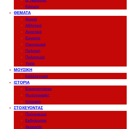
Δ. Νάουσας
Κόσμος
ΘΈΜΑΤΑ
Αγορά
Αθλητικά
Αγροτικά
Εργασία
Οικονομικά
Πολιτική
Πολιτισμός
Υγεία
ΜΟΥΣΙΚΉ
Καλλιτεχνικά
ΙΣΤΟΡΊΑ
Εγκαταστάσεις
Φωτογραφίες
Ιστορικό
ΣΤΟΧΕΎΟΝΤΑΣ
Πρόγραμμα
Εκδηλώσεις
Ακροατές