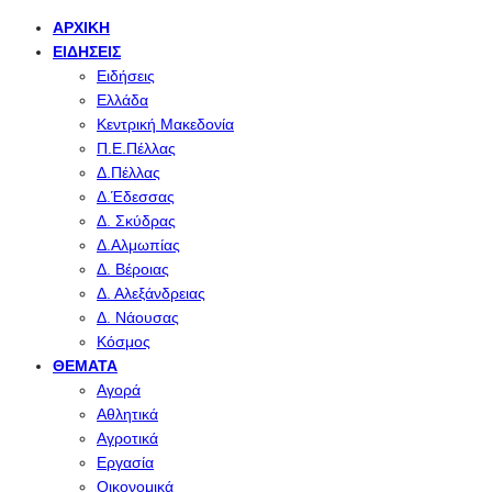
ΑΡΧΙΚΉ
ΕΙΔΉΣΕΙΣ
Ειδήσεις
Ελλάδα
Κεντρική Μακεδονία
Π.Ε.Πέλλας
Δ.Πέλλας
Δ.Έδεσσας
Δ. Σκύδρας
Δ.Αλμωπίας
Δ. Βέροιας
Δ. Αλεξάνδρειας
Δ. Νάουσας
Κόσμος
ΘΈΜΑΤΑ
Αγορά
Αθλητικά
Αγροτικά
Εργασία
Οικονομικά