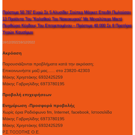
Πρόστιμα 50.787 Ευρώ Σε 5 Αλυσίδες Σούπερ Μάρκετ Επειδή Πωλούσαν
13 Προϊόντα Του “καλαθιού Του Νοικοκυριού” Με Μεγαλύτερο Μικτό
Περιθώριο Κέρδους Του Επιτρεπομένου – Πρόστιμα 40.000 Σε 8 Πρατήρια
Υγρών Καυσίμων
16/12/2022
16/12/2022
Ακρόαση
Παρουσιάζονται προβλήματα κατά την ακρόαση;
Επικοινωνήστε μαζί μας...... στο 23820-42303
Μάκης Χρηστάκης 6932425259
Μάκης Γαβριηλίδης 6973780195
Προβολή επιχειρήσεων
Ενημέρωση -Προσφορά προβολής
Xωρίς όρια Ραδιόφωνο fm, Internet, facebook, Ιστοσελίδα
Μάκης Γαβριηλίδης 6973780195
Μάκης Χρηστάκης 6932425259
Ρ.Σ.ΤΟΞΟΤΗΣ Ο.Ε.