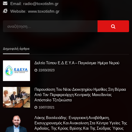
Email:
radio@toxotisfm.gr
Website:
www.toxotisfm.gr
Δημοφιλή άρθρα
Δελτίο Τύπου Ε.Δ.Ε.Υ.Α – Παγκόσμια Ημέρα Νερού
22/03/2023
Παρουσίαση Του Νέου Διοικητηρίου Ημαθίας Στη Βέροια
Από Τον Περιφερειάρχη Κεντρικής Μακεδονίας
Απόστολο Τζιτζικώστα
10/07/2021
Λάκης Βασιλειάδης: Ενεργειακή Αναβάθμιση,
Εκσυγχρονισμός Και Ανακαίνιση Στα Κέντρα Υγείας Της
Αριδαίας, Της Κρύας Βρύσης Και Της Σκύδρας Ύψους