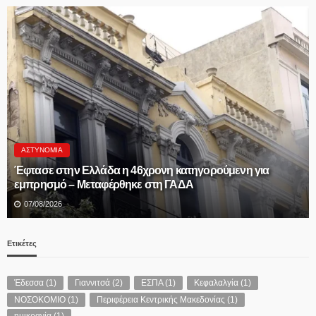
ΑΘΛΗΤΙΚΆ
Προκηρύξεις και δηλώσεις συμμετοχής πρωταθλημάτων
και κυπέλλου 2026-27 ΠΡΟΚΗΡΥΞΗ ΑΝΔΡΙΚΩΝ 2026-2027.
ΠΡΟΚΗΡΥΞΗ ΚΥΠΕΛΛΟΥ 2026-2027. ΔΗΛΩΣΗ
ΣΥΜΜΕΤΟΧΗΣ ΠΡΩΤΑΘΛΗΜΑΤΟΣ 2026-2027. ΔΗΛΩΣΗ
ΣΥΜΜΕΤΟΧΗΣ ΣΤΟ ΚΥΠΕΛΛΟ ΕΡΑΣΙΤΕΧΝΩΝ 2026-27.
06/08/2026
Ετικέτες
Έδεσσα
(1)
Γιαννιτσά
(2)
ΕΣΠΑ
(1)
Κεφαλαλγία
(1)
ΝΟΣΟΚΟΜΙΟ
(1)
Περιφέρεια Κεντρικής Μακεδονίας
(1)
ημικρανία
(1)