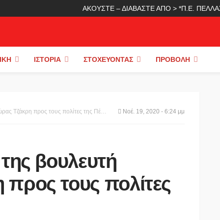
ΑΚΟΥΣΤΕ – ΔΙΑΒΑΣΤΕ ΑΠΟ > *Π.Ε. ΠΕΛ
ΙΚΉ
ΙΣΤΟΡΊΑ
ΣΤΟΧΕΎΟΝΤΑΣ
ΠΡΟΒΟΛΉ
ας Τζάκρη προς τους πολίτες της Πέλλας
Νοέ. 19, 2020 - 6:24 μμ
 της βουλευτή
 προς τους πολίτες