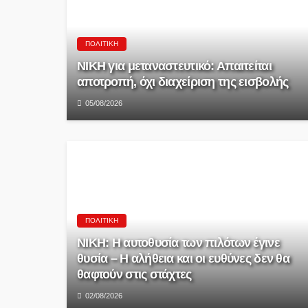
ΠΟΛΙΤΙΚΉ
ΝΙΚΗ για μεταναστευτικό: Απαιτείται
αποτροπή, όχι διαχείριση της εισβολής
05/08/2026
ΠΟΛΙΤΙΚΉ
ΝΙΚΗ: Η αυτοθυσία των πιλότων έγινε
θυσία – Η αλήθεια και οι ευθύνες δεν θα
θαφτούν στις στάχτες
02/08/2026