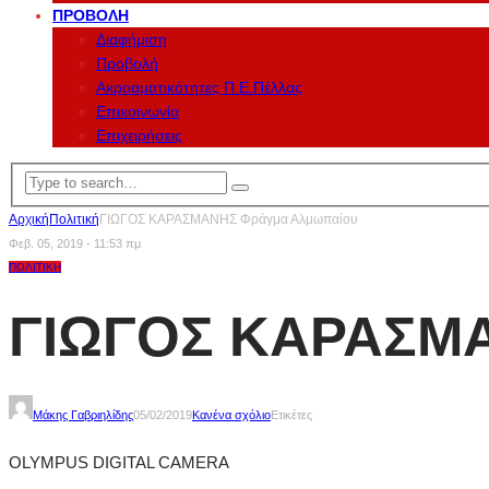
ΠΡΟΒΟΛΉ
Διαφήμιση
Προβολή
Ακροαματικότητες Π.Ε.Πέλλας
Επικοινωνία
Επιχειρήσεις
Αρχική
Πολιτική
ΓΙΩΓΟΣ ΚΑΡΑΣΜΑΝΗΣ Φράγμα Αλμωπαίου
Φεβ. 05, 2019 - 11:53 πμ
ΠΟΛΙΤΙΚΉ
ΓΙΩΓΟΣ ΚΑΡΑΣΜΑ
Μάκης Γαβριηλίδης
05/02/2019
Κανένα σχόλιο
Ετικέτες
OLYMPUS DIGITAL CAMERA