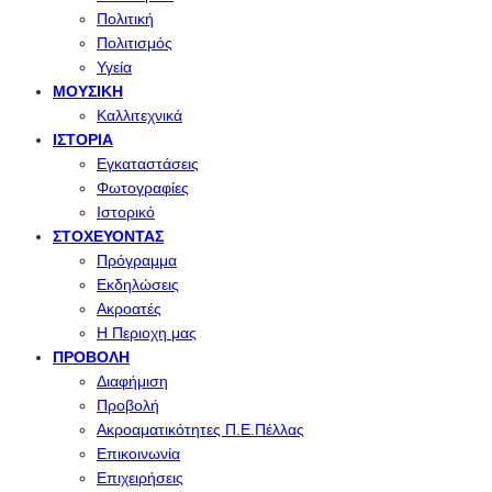
Πολιτική
Πολιτισμός
Υγεία
ΜΟΥΣΙΚΉ
Καλλιτεχνικά
ΙΣΤΟΡΊΑ
Εγκαταστάσεις
Φωτογραφίες
Ιστορικό
ΣΤΟΧΕΎΟΝΤΑΣ
Πρόγραμμα
Εκδηλώσεις
Ακροατές
Η Περιοχη μας
ΠΡΟΒΟΛΉ
Διαφήμιση
Προβολή
Ακροαματικότητες Π.Ε.Πέλλας
Επικοινωνία
Επιχειρήσεις