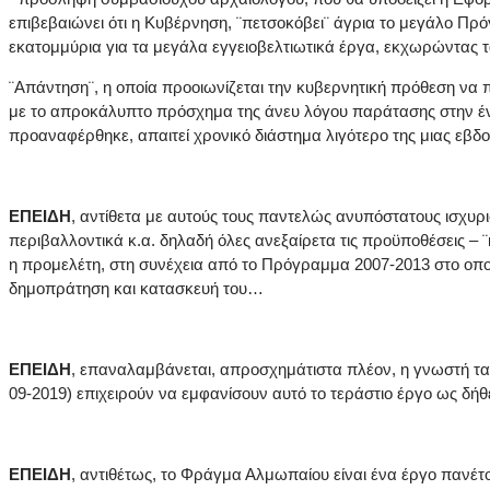
επιβεβαιώνει ότι η Κυβέρνηση, ¨πετσοκόβει¨ άγρια το μεγάλο Πρ
εκατομμύρια για τα μεγάλα εγγειοβελτιωτικά έργα, εκχωρώντας τα
¨Απάντηση¨, η οποία προοιωνίζεται την κυβερνητική πρόθεση ν
με το απροκάλυπτο πρόσχημα της άνευ λόγου παράτασης στην έν
προαναφέρθηκε, απαιτεί χρονικό διάστημα λιγότερο της μιας εβδ
ΕΠΕΙΔΗ
, αντίθετα με αυτούς τους παντελώς ανυπόστατους ισχυρι
περιβαλλοντικά κ.α. δηλαδή όλες ανεξαίρετα τις προϋποθέσεις 
η προμελέτη, στη συνέχεια από το Πρόγραμμα 2007-2013 στο οποί
δημοπράτηση και κατασκευή του…
ΕΠΕΙΔΗ
, επαναλαμβάνεται, απροσχημάτιστα πλέον, η γνωστή τακτ
09-2019) επιχειρούν να εμφανίσουν αυτό το τεράστιο έργο ως δ
ΕΠΕΙΔΗ
, αντιθέτως, το Φράγμα Αλμωπαίου είναι ένα έργο πανέτ