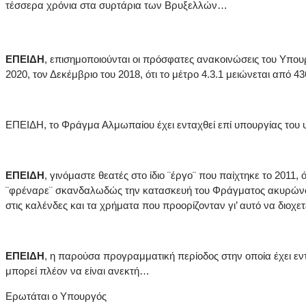
τέσσερα χρόνια στα συρτάρια των Βρυξελλών…
ΕΠΕΙΔΗ
, επισημοποιούνται οι πρόσφατες ανακοινώσεις του Υπο
2020, τον Δεκέμβριο του 2018, ότι το μέτρο 4.3.1 μειώνεται από 
ΕΠΕΙΔΗ, το Φράγμα Αλμωπαίου έχει ενταχθεί επί υπουργίας του 
ΕΠΕΙΔΗ
, γινόμαστε θεατές στο ίδιο ¨έργο¨ που παίχτηκε το 201
¨φρέναρε¨ σκανδαλωδώς την κατασκευή του Φράγματος ακυρώνον
στις καλένδες και τα χρήματα που προορίζονταν γι’ αυτό να διοχε
ΕΠΕΙΔΗ
, η παρούσα προγραμματική περίοδος στην οποία έχει εντ
μπορεί πλέον να είναι ανεκτή…
Ερωτάται ο Υπουργός