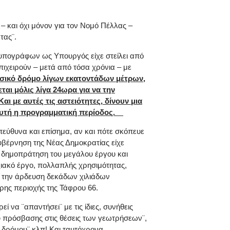
– και όχι μόνον για τον Νομό Πέλλας –
τας¨.
ο υπογράφων ως Υπουργός είχε στείλει από
επιχειρούν – μετά από τόσα χρόνια – με
δασικό δρόμο λίγων εκατοντάδων μέτρων,
ται μόλις λίγα 24ωρα για να την
ι με αυτές τις αστειότητες, δίνουν μια
ι αυτή η προγραμματική περίοδος.
πεύθυνα και επίσημα, αν και πότε σκόπευε
υβέρνηση της Νέας Δημοκρατίας είχε
η δημοπράτηση του μεγάλου έργου και
ξιακό έργο, πολλαπλής χρησιμότητας,
με την άρδευση δεκάδων χιλιάδων
ρης περιοχής της Τάφρου 66.
 να ¨απαντήσει¨ με τις ίδιες, συνήθεις
ού πρόσβασης στις θέσεις των γεωτρήσεων¨,
 δρόμου¨ κλπ! Και ταυτόχρονα,