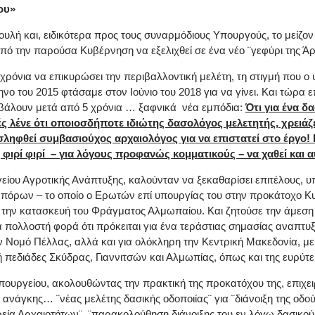
ου»
λή και, ειδικότερα προς τους συναρμόδιους Υπουργούς, το μείζον 
πό την παρούσα Κυβέρνηση να εξελιχθεί σε ένα νέο ¨γεφύρι της Άρ
ι χρόνια να επικυρώσει την περιβαλλοντική μελέτη, τη στιγμή που 
ηνο του 2015 φτάσαμε στον Ιούνιο του 2018 για να γίνει. Και τώρα 
βάλουν μετά από 5 χρόνια … ξαφνικά νέα εμπόδια:
Ότι για ένα 
ές λένε ότι οποιοσδήποτε ιδιώτης δασολόγος μελετητής, χρειάζε
ηφθεί συμβασιούχος αρχαιολόγος για να επιστατεί στο έργο! Κα
 φιρί φιρί – για λόγους προφανώς κομματικούς – να χαθεί κα
γείου Αγροτικής Ανάπτυξης, καλούνταν να ξεκαθαρίσει επιτέλους, υ
ν πόρων – το οποίο ο Ερωτών επί υπουργίας του στην προκάτοχο Κ
ι την κατασκευή του Φράγματος Αλμωπαίου. Και ζητούσε την άμεσ
 πολλοστή φορά ότι πρόκειται για ένα τεράστιας σημασίας αναπτυ
τον Νομό Πέλλας, αλλά και για ολόκληρη την Κεντρική Μακεδονία, 
 πεδιάδες Σκύδρας, Γιαννιτσών και Αλμωπίας, όπως και της ευρύτε
υργείου, ακολουθώντας την πρακτική της προκατόχου της, επιχειρεί
 ανάγκης… ¨νέας μελέτης δασικής οδοποιίας¨ για ¨διάνοιξη της οδ
ία Αρχαιοτήτων¨, ¨παρακολούθηση διάνοιξης του εν λόγω δασικού