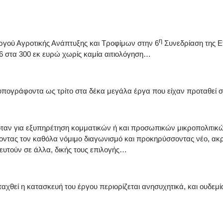
η
υργού Αγροτικής Ανάπτυξης και Τροφίμων στην 6
Συνεδρίαση της 
436 στα 300 εκ ευρώ χωρίς καμία αιτιολόγηση…
υπογράφοντα ως τρίτο στα δέκα μεγάλα έργα που είχαν προταθεί 
1, όταν για εξυπηρέτηση κομματικών ή και προσωπικών μικροπολιτι
τας τον καθόλα νόμιμο διαγωνισμό και προκηρύσσοντας νέο, ακρ
τευτούν σε άλλα, δικής τους επιλογής…
αχθεί η κατασκευή του έργου περιορίζεται ανησυχητικά, και ουδεμ