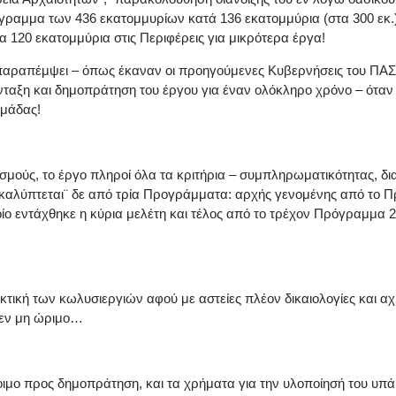
όγραμμα των 436 εκατομμυρίων κατά 136 εκατομμύρια (στα 300 εκ.)
 120 εκατομμύρια στις Περιφέρεις για μικρότερα έργα!
α παραπέμψει – όπως έκαναν οι προηγούμενες Κυβερνήσεις του ΠΑ
ταξη και δημοπράτηση του έργου για έναν ολόκληρο χρόνο – όταν
ομάδας!
σμούς, το έργο πληροί όλα τα κριτήρια – συμπληρωματικότητας, δι
– ¨καλύπτεται¨ δε από τρία Προγράμματα: αρχής γενομένης από το 
ο εντάχθηκε η κύρια μελέτη και τέλος από το τρέχον Πρόγραμμα 201
ική των κωλυσιεργιών αφού με αστείες πλέον δικαιολογίες και αχρ
ήθεν μη ώριμο…
οιμο προς δημοπράτηση, και τα χρήματα για την υλοποίησή του υπ