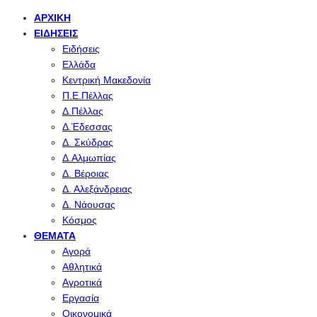
ΑΡΧΙΚΉ
ΕΙΔΉΣΕΙΣ
Ειδήσεις
Ελλάδα
Κεντρική Μακεδονία
Π.Ε.Πέλλας
Δ.Πέλλας
Δ.Έδεσσας
Δ. Σκύδρας
Δ.Αλμωπίας
Δ. Βέροιας
Δ. Αλεξάνδρειας
Δ. Νάουσας
Κόσμος
ΘΈΜΑΤΑ
Αγορά
Αθλητικά
Αγροτικά
Εργασία
Οικονομικά