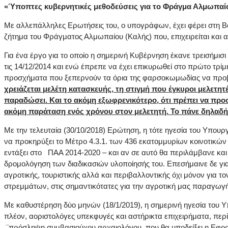
«Ύποπτες κυβερνητικές μεθοδεύσεις για το Φράγμα Αλμωπαί
Με αλλεπάλληλες Ερωτήσεις του, ο υπογράφων, έχει φέρει στη Βου
ζήτημα του Φράγματος Αλμωπαίου (Καλής) που, επιχειρείται και α
Για ένα έργο για το οποίο η σημερινή Κυβέρνηση έκανε τρεισήμισ
τις 14/12/2014 και ενώ έπρεπε να έχει επικυρωθεί στο πρώτο τρίμ
προσχήματα που ξεπερνούν τα όρια της φαρσοκωμωδίας να προ
χρειάζεται μελέτη κατασκευής, τη στιγμή που έγκυροι μελετητ
παραδώσει. Και το ακόμη εξωφρενικότερο, ότι πρέπει να προσλ
ακόμη παράταση ενός χρόνου στον μελετητή. Το πάνε δηλαδή
Με την τελευταία (30/10/2018) Ερώτηση, η τότε ηγεσία του Υπουρ
να προκηρύξει το Μέτρο 4.3.1. των 436 εκατομμυρίων κοινοτικώ
εντάξει στο ΠΑΑ 2014-2020 – και αν σε αυτό θα περιλάμβανε κα
δρομολόγηση των διαδικασιών υλοποίησής του. Επεσήμαινε δε για
αγροτικής, τουριστικής αλλά και περιβαλλοντικής όχι μόνον για 
στρεμμάτων, στις σημαντικότατες για την αγροτική μας παραγωγή
Με καθυστέρηση δύο μηνών (18/1/2019), η σημερινή ηγεσία του Υπο
πλέον, αοριστολόγες υπεκφυγές και αστήρικτα επιχειρήματα, περί
¨πρόσληψη συμβασιούχου αρχαιολόγου, που θα υποδείξει η Εφορε