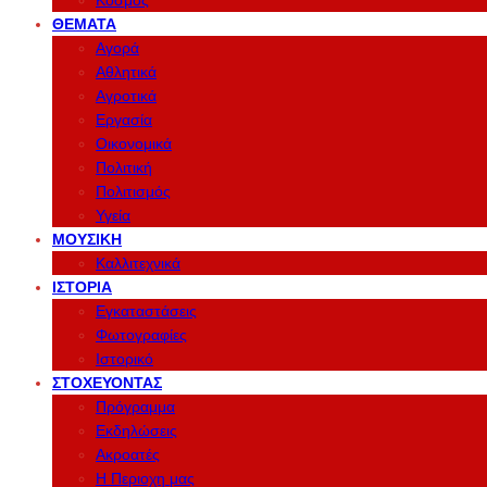
Κόσμος
ΘΈΜΑΤΑ
Αγορά
Αθλητικά
Αγροτικά
Εργασία
Οικονομικά
Πολιτική
Πολιτισμός
Υγεία
ΜΟΥΣΙΚΉ
Καλλιτεχνικά
ΙΣΤΟΡΊΑ
Εγκαταστάσεις
Φωτογραφίες
Ιστορικό
ΣΤΟΧΕΎΟΝΤΑΣ
Πρόγραμμα
Εκδηλώσεις
Ακροατές
Η Περιοχη μας