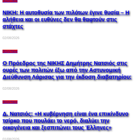
ΠΟΛΙΤΙΚΉ
ΝΙΚΗ: Η αυτοθυσία των πιλότων έγινε θυσία – Η
αλήθεια και οι ευθύνες δεν θα θαφτούν στις
στάχτες
02/08/2026
ΠΟΛΙΤΙΚΉ
Ο Πρόεδρος της ΝΙΚΗΣ Δημήτρης Νατσιός στις
ουρές των πολιτών έξω από την Αστυνομική
Διεύθυνση Λάρισας για την έκδοση διαβατηρίου:
02/08/2026
ΠΟΛΙΤΙΚΉ
Δ. Νατσιός: «Η κυβέρνηση είναι ένα επικίνδυνο
τσίρκο που πουλάει το νερό, διαλύει την
οικογένεια και ξεσπιτώνει τους Έλληνες»
01/08/2026