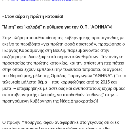
«Στον αέρα η πρώτη κατοικία!
¨Μισή¨ και ¨κολοβή¨ η ρύθμιση για την Ο.Π. ¨ΑΘΗΝΑ¨»!
Στην πλήρη απομυθοποίηση της κυβερνητικής προπαγάνδας με
εκείνο το περιβόητο «για πρώτη φορά αριστερά», προχώρησε ο
Γιώργος Καρασμάνης στη Βουλή, παρεμβαίνοντας στην
συζήτηση επί δύο εξαιρετικά σημαντικών θεμάτων: Την ανάγκη
προστασίας της πρώτης κατοικίας, και την απίστευτη περιπέτεια
στην οποία έχουν εμπλακεί την τελευταία τετραετία, οι αγρότες
του Νομού μας, μέλη της Ομάδας Παραγωγών ¨ΑΘΗΝΑ¨. (Για το
τελευταίο μάλιστα θέμα – που κορυφώθηκε από το 2015 και
μετά – επιχειρήθηκε με αστείους και ανυπόστατους ισχυρισμούς
από κυβερνητικής πλευράς, να αποδοθούν ¨ευθύνες¨ στην…
προηγούμενη Κυβέρνηση της Νέας Δημοκρατίας)!
Ο πρώην Υπουργός, αφού αναφέρθηκε στο γεγονός ότι οι εκ
συστήματος κακοπληρωτές είναι ελάχιστοι, τόνισε ότι θα