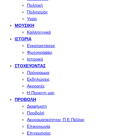
Πολιτική
Πολιτισμός
Υγεία
ΜΟΥΣΙΚΉ
Καλλιτεχνικά
ΙΣΤΟΡΊΑ
Εγκαταστάσεις
Φωτογραφίες
Ιστορικό
ΣΤΟΧΕΎΟΝΤΑΣ
Πρόγραμμα
Εκδηλώσεις
Ακροατές
Η Περιοχη μας
ΠΡΟΒΟΛΉ
Διαφήμιση
Προβολή
Ακροαματικότητες Π.Ε.Πέλλας
Επικοινωνία
Επιχειρήσεις