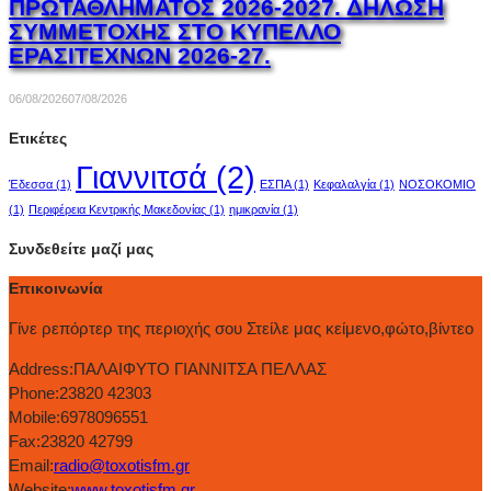
ΠΡΩΤΑΘΛΗΜΑΤΟΣ 2026-2027. ΔΗΛΩΣΗ
ΣΥΜΜΕΤΟΧΗΣ ΣΤΟ ΚΥΠΕΛΛΟ
ΕΡΑΣΙΤΕΧΝΩΝ 2026-27.
06/08/2026
07/08/2026
Ετικέτες
Γιαννιτσά
(2)
Έδεσσα
(1)
ΕΣΠΑ
(1)
Κεφαλαλγία
(1)
ΝΟΣΟΚΟΜΙΟ
(1)
Περιφέρεια Κεντρικής Μακεδονίας
(1)
ημικρανία
(1)
Συνδεθείτε μαζί μας
Επικοινωνία
Γίνε ρεπόρτερ της περιοχής σου Στείλε μας κείμενο,φώτο,βίντεο
Address:
ΠΑΛΑΙΦΥΤΟ ΓΙΑΝΝΙΤΣΑ ΠΕΛΛΑΣ
Phone:
23820 42303
Mobile:
6978096551
Fax:
23820 42799
Email:
radio@toxotisfm.gr
Website:
www.toxotisfm.gr