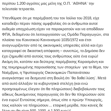
περίπου 1.200 αγρότες μας μέλη της Ο.Π. ¨ΑΘΗΝΑ¨ την
τελευταία τετραετία.
Υπενθύμισε ότι με παρέμβασή του τον Ιούλιο του 2018, είχε
καταδείξει πέραν πάσης αμφιβολίας ότι οι άνθρωποι αυτοί
ουδεμία υποχρέωση είχαν να παρακρατούν και να αποδίδουν
ΦΠΑ, δεδομένου ότι λειτουργούσαν ως Ομάδα Παραγωγών, στα
πλαίσια του Κοινοτικού Κανονισμού 1035/1972 και έτσι
αναγνωρίζονταν από τις οικονομικές υπηρεσίες αλλά και έχει
καταγραφεί σε δικαστική απόφαση – συνεπώς, το Δημόσιο δεν
έχει ζημιωθεί από αυτούς τους ανθρώπους ούτε ένα ευρώ!
Ακόμη ότι, κατόπιν και δεύτερης παρέμβασης Καρασμάνη και
της τεκμηριωμένης παρουσίασης των στοιχείων για το θέμα, τον
Νοέμβριο, η Υφυπουργός Οικονομικών Παπανάτσιου
αναγκάστηκε να δεσμευτεί στη Βουλή ότι ¨θα δοθεί λύση¨. Μετά
από αυτό άλλαξαν τα κυβερνητικά στελέχη (και ενώ
προηγουμένως έλεγαν ότι θα πληρώσουν) διαβεβαίωναν τους
αδίκως διωκόμενους παραγωγούς ότι δεν θα πληρώσουν ούτε
ένα ευρώ! Εντούτοις σήμερα, όπως είπε ο πρώην Υπουργός,
τους καλούν να πληρώσουν… εταιρική μερίδα, που κανείς δε
ξέρει αν θα είναι 500, 1000, ή 1.500 ευρώ!