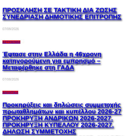
ΠΡΟΣΚΛΗΣΗ ΣΕ ΤΑΚΤΙΚΗ ΔΙΑ ΖΩΣΗΣ
ΣΥΝΕΔΡΙΑΣΗ ΔΗΜΟΤΙΚΗΣ ΕΠΙΤΡΟΠΗΣ
07/08/2026
ΑΣΤΥΝΟΜΊΑ
Έφτασε στην Ελλάδα η 46χρονη
κατηγορούμενη για εμπρησμό –
Μεταφέρθηκε στη ΓΑΔΑ
07/08/2026
ΑΘΛΗΤΙΚΆ
Προκηρύξεις και δηλώσεις συμμετοχής
πρωταθλημάτων και κυπέλλου 2026-27
ΠΡΟΚΗΡΥΞΗ ΑΝΔΡΙΚΩΝ 2026-2027.
ΠΡΟΚΗΡΥΞΗ ΚΥΠΕΛΛΟΥ 2026-2027.
ΔΗΛΩΣΗ ΣΥΜΜΕΤΟΧΗΣ