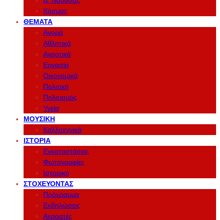
Δ. Νάουσας
Κόσμος
ΘΈΜΑΤΑ
Αγορά
Αθλητικά
Αγροτικά
Εργασία
Οικονομικά
Πολιτική
Πολιτισμός
Υγεία
ΜΟΥΣΙΚΉ
Καλλιτεχνικά
ΙΣΤΟΡΊΑ
Εγκαταστάσεις
Φωτογραφίες
Ιστορικό
ΣΤΟΧΕΎΟΝΤΑΣ
Πρόγραμμα
Εκδηλώσεις
Ακροατές