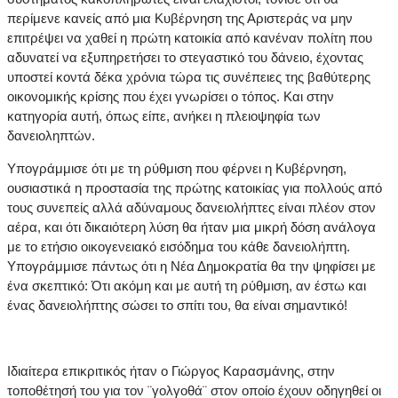
περίμενε κανείς από μια Κυβέρνηση της Αριστεράς να μην
επιτρέψει να χαθεί η πρώτη κατοικία από κανέναν πολίτη που
αδυνατεί να εξυπηρετήσει το στεγαστικό του δάνειο, έχοντας
υποστεί κοντά δέκα χρόνια τώρα τις συνέπειες της βαθύτερης
οικονομικής κρίσης που έχει γνωρίσει ο τόπος. Και στην
κατηγορία αυτή, όπως είπε, ανήκει η πλειοψηφία των
δανειοληπτών.
Υπογράμμισε ότι με τη ρύθμιση που φέρνει η Κυβέρνηση,
ουσιαστικά η προστασία της πρώτης κατοικίας για πολλούς από
τους συνεπείς αλλά αδύναμους δανειολήπτες είναι πλέον στον
αέρα, και ότι δικαιότερη λύση θα ήταν μια μικρή δόση ανάλογα
με το ετήσιο οικογενειακό εισόδημα του κάθε δανειολήπτη.
Υπογράμμισε πάντως ότι η Νέα Δημοκρατία θα την ψηφίσει με
ένα σκεπτικό: Ότι ακόμη και με αυτή τη ρύθμιση, αν έστω και
ένας δανειολήπτης σώσει το σπίτι του, θα είναι σημαντικό!
Ιδιαίτερα επικριτικός ήταν ο Γιώργος Καρασμάνης, στην
τοποθέτησή του για τον ¨γολγοθά¨ στον οποίο έχουν οδηγηθεί οι