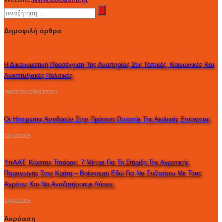
Δημοφιλή άρθρα
Η Δικαιωματική Προσέγγιση Της Αναπηρίας Στις Τοπικές, Κοινωνικές Και
Αναπτυξιακές Πολιτικές
29/03/2023
29/03/2023
Οι Ηπειρώτες Αντιδρούν Στην Πράσινη Ουτοπία Της Αιολικής Ενέργειας
13/10/2025
ΥπΑΑΤ, Κώστας Τσιάρας: 7 Μέτρα Για Τη Στήριξη Της Αγροτικής
Παραγωγής Στην Κρήτη – Βρίσκομαι Εδώ Για Να Συζητήσω Με Τους
Αγρότες Και Να Αναζητήσουμε Λύσεις
14/01/2025
Ακρόαση