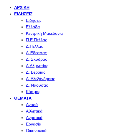
ΑΡΧΙΚΉ
ΕΙΔΉΣΕΙΣ
Ειδήσεις
Ελλάδα
Κεντρική Μακεδονία
Π.Ε.Πέλλας
Δ.Πέλλας
Δ.Έδεσσας
Δ. Σκύδρας
Δ.Αλμωπίας
Δ. Βέροιας
Δ. Αλεξάνδρειας
Δ. Νάουσας
Κόσμος
ΘΈΜΑΤΑ
Αγορά
Αθλητικά
Αγροτικά
Εργασία
Οικονομικά