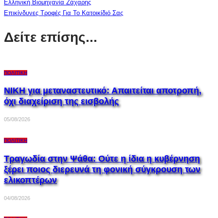
Ελληνική Βιομηχανία Ζάχαρης
Επικίνδυνες Τροφές Για Το Κατοικίδιό Σας
Δείτε επίσης...
ΠΟΛΙΤΙΚΉ
ΝΙΚΗ για μεταναστευτικό: Απαιτείται αποτροπή,
όχι διαχείριση της εισβολής
05/08/2026
ΠΟΛΙΤΙΚΉ
Τραγωδία στην Ψάθα: Ούτε η ίδια η κυβέρνηση
ξέρει ποιος διερευνά τη φονική σύγκρουση των
ελικοπτέρων
04/08/2026