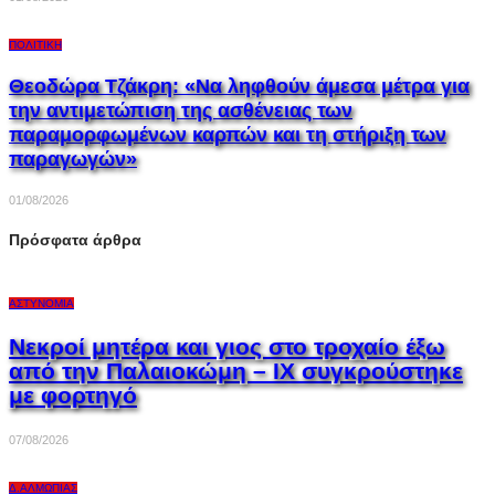
ΠΟΛΙΤΙΚΉ
Θεοδώρα Τζάκρη: «Να ληφθούν άμεσα μέτρα για
την αντιμετώπιση της ασθένειας των
παραμορφωμένων καρπών και τη στήριξη των
παραγωγών»
01/08/2026
Πρόσφατα άρθρα
ΑΣΤΥΝΟΜΊΑ
Νεκροί μητέρα και γιος στο τροχαίο έξω
από την Παλαιοκώμη – ΙΧ συγκρούστηκε
με φορτηγό
07/08/2026
Δ.ΑΛΜΩΠΊΑΣ