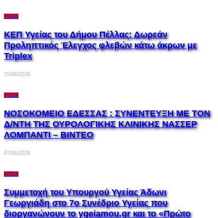
ΥΓΕΊΑ
ΚΕΠ Υγείας του Δήμου Πέλλας: Δωρεάν
Προληπτικός Έλεγχος φλεβών κάτω άκρων με
Triplex
15/06/2026
ΥΓΕΊΑ
ΝΟΣΟΚΟΜΕΙΟ ΕΔΕΣΣΑΣ : ΣΥΝΕΝΤΕΥΞΗ ΜΕ ΤΟΝ
Δ/ΝΤΗ ΤΗΣ ΟΥΡΟΛΟΓΙΚΗΣ ΚΛΙΝΙΚΗΣ ΝΑΣΣΕΡ
ΛΟΜΠΑΝΤI – ΒΙΝΤΕΟ
07/06/2026
ΥΓΕΊΑ
Συμμετοχή του Υπουργού Υγείας Άδωνι
Γεωργιάδη στο 7ο Συνέδριο Υγείας που
διοργανώνουν το ygeiamou.gr και το «Πρώτο