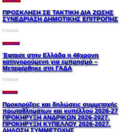
Δ.ΑΛΜΩΠΊΑΣ
ΠΡΟΣΚΛΗΣΗ ΣΕ ΤΑΚΤΙΚΗ ΔΙΑ ΖΩΣΗΣ
ΣΥΝΕΔΡΙΑΣΗ ΔΗΜΟΤΙΚΗΣ ΕΠΙΤΡΟΠΗΣ
07/08/2026
ΑΣΤΥΝΟΜΊΑ
Έφτασε στην Ελλάδα η 46χρονη
κατηγορούμενη για εμπρησμό –
Μεταφέρθηκε στη ΓΑΔΑ
07/08/2026
ΑΘΛΗΤΙΚΆ
Προκηρύξεις και δηλώσεις συμμετοχής
πρωταθλημάτων και κυπέλλου 2026-27
ΠΡΟΚΗΡΥΞΗ ΑΝΔΡΙΚΩΝ 2026-2027.
ΠΡΟΚΗΡΥΞΗ ΚΥΠΕΛΛΟΥ 2026-2027.
ΔΗΛΩΣΗ ΣΥΜΜΕΤΟΧΗΣ