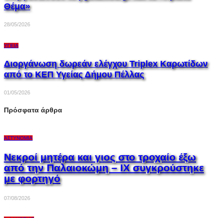
Θέμα»
28/05/2026
ΥΓΕΊΑ
Διοργάνωση δωρεάν ελέγχου Triplex Kαρωτίδων
από το ΚΕΠ Υγείας Δήμου Πέλλας
01/05/2026
Πρόσφατα άρθρα
ΑΣΤΥΝΟΜΊΑ
Νεκροί μητέρα και γιος στο τροχαίο έξω
από την Παλαιοκώμη – ΙΧ συγκρούστηκε
με φορτηγό
07/08/2026