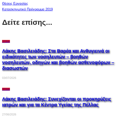
Θέσεις Εργασίας
Κατασκηνωτικό Πρόγραμμα 2019
Δείτε επίσης...
ΥΓΕΊΑ
Λάκης Βασιλειάδης: Στα Βαρέα και Ανθυγιεινά οι
ειδικότητες των νοσηλευτών – βοηθών
νοσηλευτών, οδηγών και βοηθών ασθενοφόρων –
διασωστών
03/07/2026
ΥΓΕΊΑ
Λάκης Βασιλειάδης: Συνεχίζονται οι προκηρύξεις
ιατρών και για τα Κέντρα Υγείας της Πέλλας
27/06/2026