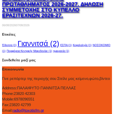
ΠΡΩΤΑΘΛΗΜΑΤΟΣ 2026-2027. ΔΗΛΩΣΗ
ΣΥΜΜΕΤΟΧΗΣ ΣΤΟ ΚΥΠΕΛΛΟ
ΕΡΑΣΙΤΕΧΝΩΝ 2026-27.
06/08/2026
07/08/2026
Ετικέτες
Γιαννιτσά
(2)
Έδεσσα
(1)
ΕΣΠΑ
(1)
Κεφαλαλγία
(1)
ΝΟΣΟΚΟΜΙΟ
(1)
Περιφέρεια Κεντρικής Μακεδονίας
(1)
ημικρανία
(1)
Συνδεθείτε μαζί μας
Επικοινωνία
Γίνε ρεπόρτερ της περιοχής σου Στείλε μας κείμενο,φώτο,βίντεο
Address:
ΠΑΛΑΙΦΥΤΟ ΓΙΑΝΝΙΤΣΑ ΠΕΛΛΑΣ
Phone:
23820 42303
Mobile:
6978096551
Fax:
23820 42799
Email:
radio@toxotisfm.gr