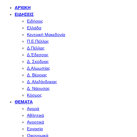
ΑΡΧΙΚΉ
ΕΙΔΉΣΕΙΣ
Ειδήσεις
Ελλάδα
Κεντρική Μακεδονία
Π.Ε.Πέλλας
Δ.Πέλλας
Δ.Έδεσσας
Δ. Σκύδρας
Δ.Αλμωπίας
Δ. Βέροιας
Δ. Αλεξάνδρειας
Δ. Νάουσας
Κόσμος
ΘΈΜΑΤΑ
Αγορά
Αθλητικά
Αγροτικά
Εργασία
Οικονομικά