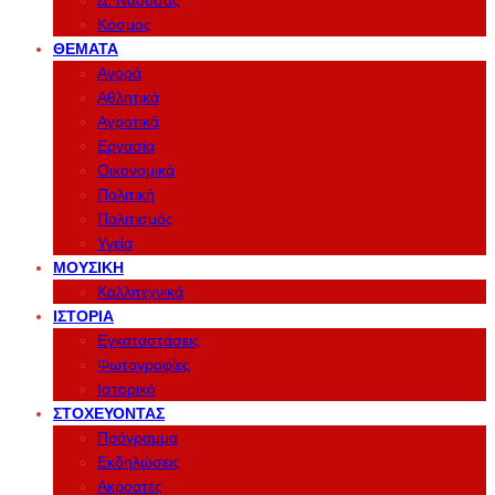
Δ. Νάουσας
Κόσμος
ΘΈΜΑΤΑ
Αγορά
Αθλητικά
Αγροτικά
Εργασία
Οικονομικά
Πολιτική
Πολιτισμός
Υγεία
ΜΟΥΣΙΚΉ
Καλλιτεχνικά
ΙΣΤΟΡΊΑ
Εγκαταστάσεις
Φωτογραφίες
Ιστορικό
ΣΤΟΧΕΎΟΝΤΑΣ
Πρόγραμμα
Εκδηλώσεις
Ακροατές