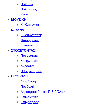
Πολιτική
Πολιτισμός
Υγεία
ΜΟΥΣΙΚΉ
Καλλιτεχνικά
ΙΣΤΟΡΊΑ
Εγκαταστάσεις
Φωτογραφίες
Ιστορικό
ΣΤΟΧΕΎΟΝΤΑΣ
Πρόγραμμα
Εκδηλώσεις
Ακροατές
Η Περιοχη μας
ΠΡΟΒΟΛΉ
Διαφήμιση
Προβολή
Ακροαματικότητες Π.Ε.Πέλλας
Επικοινωνία
Επιχειρήσεις