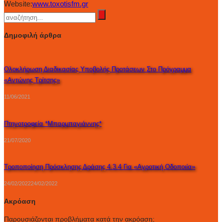
Website:
www.toxotisfm.gr
Δημοφιλή άρθρα
Ολοκλήρωση Διαδικασίας Υποβολής Προτάσεων Στο Πρόγραμμα
«Αντώνης Τρίτσης»
11/06/2021
Πτηνοτροφεία *Μπαρμπαγιάννης*
21/07/2020
Τροποποίηση Πρόσκλησης Δράσης 4.3.4 Για «Αγροτική Οδοποιία»
24/02/2022
24/02/2022
Ακρόαση
Παρουσιάζονται προβλήματα κατά την ακρόαση;