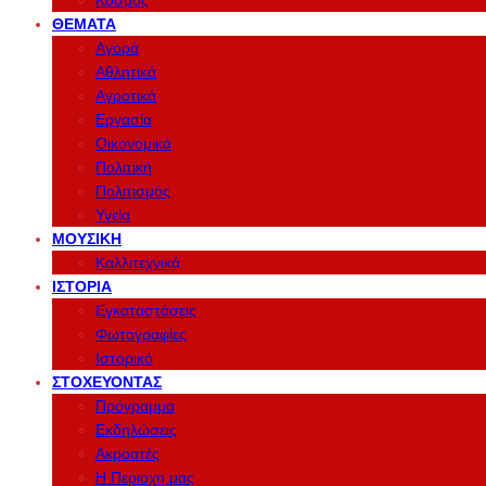
Κόσμος
ΘΈΜΑΤΑ
Αγορά
Αθλητικά
Αγροτικά
Εργασία
Οικονομικά
Πολιτική
Πολιτισμός
Υγεία
ΜΟΥΣΙΚΉ
Καλλιτεχνικά
ΙΣΤΟΡΊΑ
Εγκαταστάσεις
Φωτογραφίες
Ιστορικό
ΣΤΟΧΕΎΟΝΤΑΣ
Πρόγραμμα
Εκδηλώσεις
Ακροατές
Η Περιοχη μας