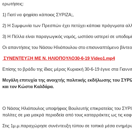
ερωτήσεις:
1) Γιατί να ψηφίσει κάποιος ΣΥΡΙΖΑ;,
2) Η Συμφωνία των Πρεσπών έχει πετύχει κάποια πράγνματα αλλά έχε
3) Η Πέλλα είναι παραγωγικός νομός, ωστόσο υστερεί σε υποδομές.
Οι απαντήσεις του Νάσου Ηλιόπουλου στο επισυναπτόμενο βίντεο
ΣΥΝΕΝΤΕΥΞΗ ΜΕ Ν. ΗΛΙΟΠΟΥΛΟ30-6-19 Video1.mp4
Επίσης το βράδυ της ίδιας μέρας Κυριακή 30-6-19 έγινε στα Γιαν
Μεγάλη επιτυχία της ανοιχτής πολιτικής εκδήλωσης του ΣΥ
και τον Κώστα Καλδάρα.
Ο Νάσος Ηλιόπουλος υποψήφιος Βουλευτής επικρατείας του ΣΥΡ
πολίτες σε μια μακρά περιοδεία από τους καταρράκτες ως τις καφ
Στις 1μ.μ.παραχώρησε συνέντευξη τύπου σε τοπικά μέσα ενημέρ