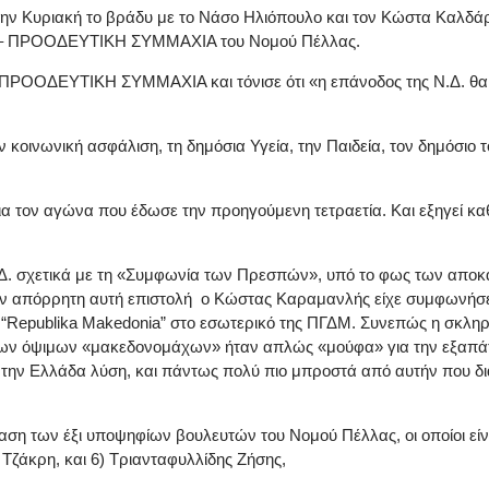
ά την Κυριακή το βράδυ με το Νάσο Ηλιόπουλο και τον Κώστα Καλδ
ΙΖΑ – ΠΡΟΟΔΕΥΤΙΚΗ ΣΥΜΜΑΧΙΑ του Νομού Πέλλας.
ΟΟΔΕΥΤΙΚΗ ΣΥΜΜΑΧΙΑ και τόνισε ότι «η επάνοδος της Ν.Δ. θα εί
κοινωνική ασφάλιση, τη δημόσια Υγεία, την Παιδεία, τον δημόσιο 
ια τον αγώνα που έδωσε την προηγούμενη τετραετία. Και εξηγεί κα
.Δ. σχετικά με τη «Συμφωνία των Πρεσπών», υπό το φως των αποκ
ην απόρρητη αυτή επιστολή ο Κώστας Καραμανλής είχε συμφωνήσε
 “Republika Makedonia” στο εσωτερικό της ΠΓΔΜ. Συνεπώς η σκληρ
των όψιμων «μακεδονομάχων» ήταν απλώς «μούφα» για την εξαπάτη
την Ελλάδα λύση, και πάντως πολύ πιο μπροστά από αυτήν που δι
αση των έξι υποψηφίων βουλευτών του Νομού Πέλλας, οι οποίοι είν
Τζάκρη, και 6) Τριανταφυλλίδης Ζήσης,