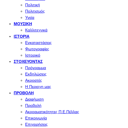
Πολιτική
Πολιτισμός
Υγεία
ΜΟΥΣΙΚΉ
Καλλιτεχνικά
ΙΣΤΟΡΊΑ
Εγκαταστάσεις
Φωτογραφίες
Ιστορικό
ΣΤΟΧΕΎΟΝΤΑΣ
Πρόγραμμα
Εκδηλώσεις
Ακροατές
Η Περιοχη μας
ΠΡΟΒΟΛΉ
Διαφήμιση
Προβολή
Ακροαματικότητες Π.Ε.Πέλλας
Επικοινωνία
Επιχειρήσεις