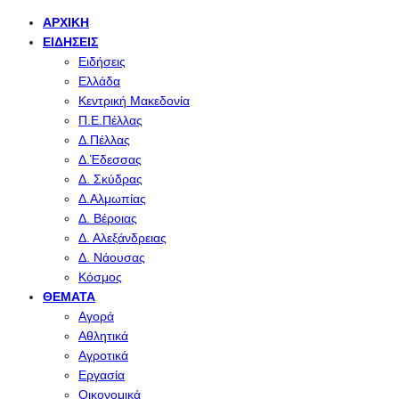
ΑΡΧΙΚΉ
ΕΙΔΉΣΕΙΣ
Ειδήσεις
Ελλάδα
Κεντρική Μακεδονία
Π.Ε.Πέλλας
Δ.Πέλλας
Δ.Έδεσσας
Δ. Σκύδρας
Δ.Αλμωπίας
Δ. Βέροιας
Δ. Αλεξάνδρειας
Δ. Νάουσας
Κόσμος
ΘΈΜΑΤΑ
Αγορά
Αθλητικά
Αγροτικά
Εργασία
Οικονομικά