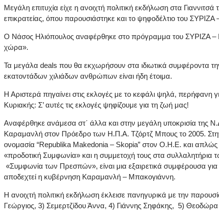
Μεγάλη επιτυχία είχε η ανοιχτή πολιτική εκδήλωση στα Γιαννιτσ
επικρατείας, όπου παρουσιάστηκε και το ψηφοδέλτιο του ΣΥΡ
Ο Νάσος Ηλιόπουλος αναφέρθηκε στο πρόγραμμα του ΣΥΡΙΖΑ – ΠΡ
χώρα».
Τα μεγάλα deals που θα εκχωρήσουν στα ιδιωτικά συμφέροντα την 
εκατοντάδων χιλιάδων ανθρώπων είναι ήδη έτοιμα.
Η Αριστερά πηγαίνει στις εκλογές με το κεφάλι ψηλά, περήφανη γ
Κυριακής: Σ’ αυτές τις εκλογές ψηφίζουμε για τη ζωή μας!
Αναφέρθηκε ανάμεσα στ΄ άλλα και στην μεγάλη υποκρισία της Ν
Καραμανλή στον Πρόεδρο των Η.Π.Α. Τζόρτζ Μπους το 2005. Στ
ονομασία “Republika Makedonia – Skopia” στον Ο.Η.Ε. και απλώς
«προδοτική Συμφωνία» και η συμμετοχή τους στα συλλαλητήρια 
«Συμφωνία των Πρεσπών», είναι μια εξαιρετικά συμφέρουσα για 
αποδεχτεί η κυβέρνηση Καραμανλή – Μπακογιάννη.
Η ανοιχτή πολιτική εκδήλωση έκλεισε πανηγυρικά με την παρουσί
Γεώργιος, 3) Σεμερτζίδου Άννα, 4) Γιάννης Σηφάκης, 5) Θεοδώρα 