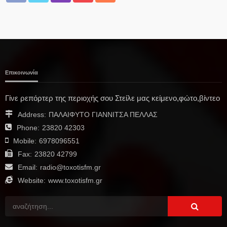
Επικοινωνία
Γίνε ρεπόρτερ της περιοχής σου Στείλε μας κείμενο,φώτο,βίντεο
Address:
ΠΑΛΑΙΦΥΤΟ ΓΙΑΝΝΙΤΣΑ ΠΕΛΛΑΣ
Phone:
23820 42303
Mobile:
6978096551
Fax:
23820 42799
Email:
radio@toxotisfm.gr
Website:
www.toxotisfm.gr