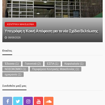
ΠΟΛΙΤΙΚΉ
Θεοδώρα Τζάκρη: «Ανεμογεννήτρια χωρίς υπόγεια
διασύνδεση σημαίνει πυρκαγιά- Πρωτοφανής αμέλεια
κυβέρνησης και ιδιωτικού ΔΕΔΔΗΕ για την υπογειοποίηση
των καλωδίων- Χάθηκαν τα κονδύλια»
08/08/2026
Ετικέτες
Έδεσσα
(1)
Γιαννιτσά
(2)
ΕΣΠΑ
(1)
Κεφαλαλγία
(1)
ΝΟΣΟΚΟΜΙΟ
(1)
Περιφέρεια Κεντρικής Μακεδονίας
(1)
ημικρανία
(1)
Συνδεθείτε μαζί μας