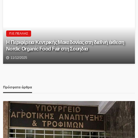
Π.Ε.ΠΈΛΛΑΣ
Η Περιφέρεια Κεντρικής Μακεδονίας στη διεθνή έκθεση
Nordic Organic Food Fair στη Σουηδία
11/12/2025
Πρόσφατα άρθρα