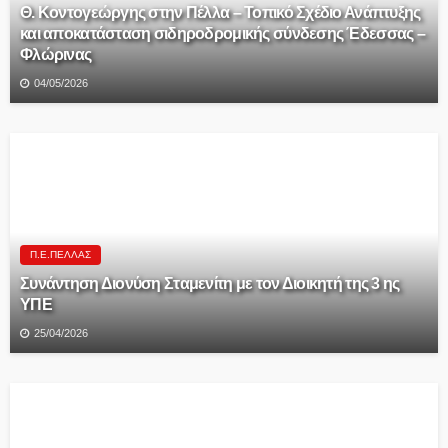
Θ. Κοντογεώργης στην Πέλλα – Τοπικό Σχέδιο Ανάπτυξης
και αποκατάσταση σιδηροδρομικής σύνδεσης Έδεσσας –
Φλώρινας
04/05/2026
Π.Ε.ΠΈΛΛΑΣ
Συνάντηση Διονύση Σταμενίτη με τον Διοικητή της 3 ης
ΥΠΕ
25/04/2026