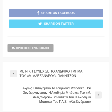
SHARE ON FACEBOOK
SHARE ON TWITTER
ΠΡΌΣΘΕΣΕ ΈΝΑ ΣΧΌΛΙΟ
ΜΕ ΝΙΚΗ ΣΥΝΕΧΙΣΕ ΤΟ ΑΝΔΡΙΚΟ ΤΜΗΜΑ
ΤΟΥ «Μ. ΑΛΕΞΑΝΔΡΟΥ» ΓΙΑΝΝΙΤΣΩΝ
Άκρως Επιτυχημένο Το Τουρνουά Μπάσκετ, Που
Συνδιοργάνωσαν Η Ακαδημία Μπάσκετ Του «Μ.
Αλεξάνδρου» Γιαννιτσών Και Η Ακαδημία
Μπάσκετ Του Γ.Α.Σ. «Αλεξάνδρειας»