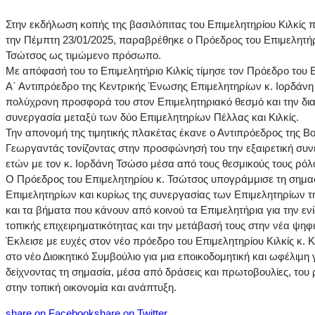
Στην εκδήλωση κοπής της βασιλόπιτας του Επιμελητηρίου Κιλκίς
την Πέμπτη 23/01/2025, παραβρέθηκε ο Πρόεδρος του Επιμελητήρ
Τσώτσος ως τιμώμενο πρόσωπο.
Με απόφασή του το Επιμελητήριο Κιλκίς τίμησε τον Πρόεδρο του 
Α΄ Αντιπρόεδρο της Κεντρικής Ένωσης Επιμελητηρίων κ. Ιορδάνη
πολύχρονη προσφορά του στον Επιμελητηριακό θεσμό και την διαχ
συνεργασία μεταξύ των δύο Επιμελητηρίων Πέλλας και Κιλκίς.
Την απονομή της τιμητικής πλακέτας έκανε ο Αντιπρόεδρος της Β
Γεωργαντάς τονίζοντας στην προσφώνησή του την εξαιρετική συνε
ετών με τον κ. Ιορδάνη Τσώσο μέσα από τους θεσμικούς τους ρόλ
Ο Πρόεδρος του Επιμελητηρίου κ. Τσώτσος υπογράμμισε τη σημασ
Επιμελητηρίων και κυρίως της συνεργασίας των Επιμελητηρίων τ
και τα βήματα που κάνουν από κοινού τα Επιμελητήρια για την εν
τοπικής επιχειρηματικότητας και την μετάβασή τους στην νέα ψηφ
Έκλεισε με ευχές στον νέο πρόεδρο του Επιμελητηρίου Κιλκίς κ. Κ
στο νέο Διοικητικό Συμβούλιο για μια εποικοδομητική και ωφέλιμη γι
δείχνοντας τη σημασία, μέσα από δράσεις και πρωτοβουλίες, του
στην τοπική οικονομία και ανάπτυξη.
share on Facebook
share on Twitter