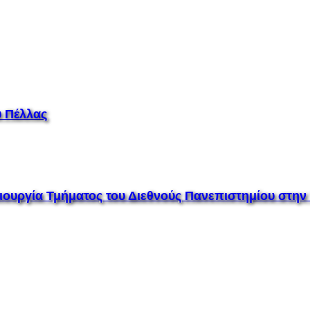
 Πέλλας
μιουργία Τμήματος του Διεθνούς Πανεπιστημίου στη