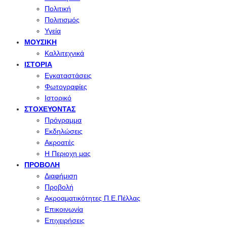
Πολιτική
Πολιτισμός
Υγεία
ΜΟΥΣΙΚΉ
Καλλιτεχνικά
ΙΣΤΟΡΊΑ
Εγκαταστάσεις
Φωτογραφίες
Ιστορικό
ΣΤΟΧΕΎΟΝΤΑΣ
Πρόγραμμα
Εκδηλώσεις
Ακροατές
Η Περιοχη μας
ΠΡΟΒΟΛΉ
Διαφήμιση
Προβολή
Ακροαματικότητες Π.Ε.Πέλλας
Επικοινωνία
Επιχειρήσεις