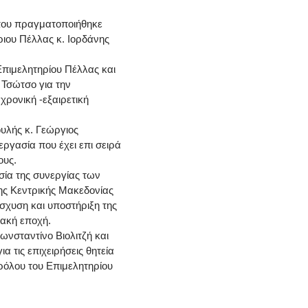
 που πραγματοποιήθηκε
ιου Πέλλας κ. Ιορδάνης
Επιμελητηρίου Πέλλας και
 Τσώτσο για την
ρονική -εξαιρετική
ουλής κ. Γεώργιος
ργασία που έχει επι σειρά
ους.
ία της συνεργίας των
ης Κεντρικής Μακεδονίας
ίσχυση και υποστήριξη της
ιακή εποχή.
ωνσταντίνο Βιολιτζή και
α τις επιχειρήσεις θητεία
 ρόλου του Επιμελητηρίου