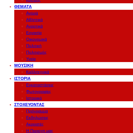
Κόσμος
ΘΈΜΑΤΑ
Αγορά
Αθλητικά
Αγροτικά
Εργασία
Οικονομικά
Πολιτική
Πολιτισμός
Υγεία
ΜΟΥΣΙΚΉ
Καλλιτεχνικά
ΙΣΤΟΡΊΑ
Εγκαταστάσεις
Φωτογραφίες
Ιστορικό
ΣΤΟΧΕΎΟΝΤΑΣ
Πρόγραμμα
Εκδηλώσεις
Ακροατές
Η Περιοχη μας