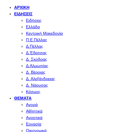
ΑΡΧΙΚΉ
ΕΙΔΉΣΕΙΣ
Ειδήσεις
Ελλάδα
Κεντρική Μακεδονία
Π.Ε.Πέλλας
Δ.Πέλλας
Δ.Έδεσσας
Δ. Σκύδρας
Δ.Αλμωπίας
Δ. Βέροιας
Δ. Αλεξάνδρειας
Δ. Νάουσας
Κόσμος
ΘΈΜΑΤΑ
Αγορά
Αθλητικά
Αγροτικά
Εργασία
Οικονομικά