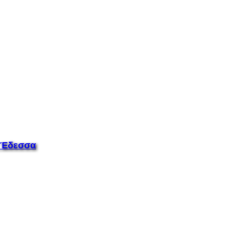
ν Έδεσσα