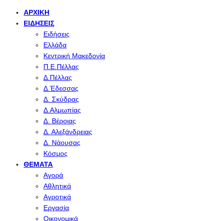
ΑΡΧΙΚΉ
ΕΙΔΉΣΕΙΣ
Ειδήσεις
Ελλάδα
Κεντρική Μακεδονία
Π.Ε.Πέλλας
Δ.Πέλλας
Δ.Έδεσσας
Δ. Σκύδρας
Δ.Αλμωπίας
Δ. Βέροιας
Δ. Αλεξάνδρειας
Δ. Νάουσας
Κόσμος
ΘΈΜΑΤΑ
Αγορά
Αθλητικά
Αγροτικά
Εργασία
Οικονομικά