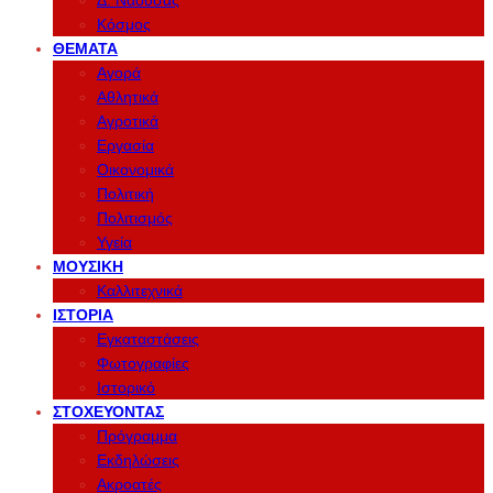
Δ. Νάουσας
Κόσμος
ΘΈΜΑΤΑ
Αγορά
Αθλητικά
Αγροτικά
Εργασία
Οικονομικά
Πολιτική
Πολιτισμός
Υγεία
ΜΟΥΣΙΚΉ
Καλλιτεχνικά
ΙΣΤΟΡΊΑ
Εγκαταστάσεις
Φωτογραφίες
Ιστορικό
ΣΤΟΧΕΎΟΝΤΑΣ
Πρόγραμμα
Εκδηλώσεις
Ακροατές