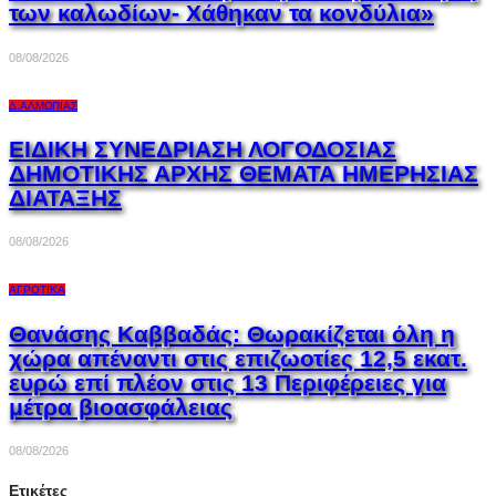
των καλωδίων- Χάθηκαν τα κονδύλια»
08/08/2026
Δ.ΑΛΜΩΠΊΑΣ
ΕΙΔΙΚΗ ΣΥΝΕΔΡΙΑΣΗ ΛΟΓΟΔΟΣΙΑΣ
ΔΗΜΟΤΙΚΗΣ ΑΡΧΗΣ ΘΕΜΑΤΑ ΗΜΕΡΗΣΙΑΣ
ΔΙΑΤΑΞΗΣ
08/08/2026
ΑΓΡΟΤΙΚΆ
Θανάσης Καββαδάς: Θωρακίζεται όλη η
χώρα απέναντι στις επιζωοτίες 12,5 εκατ.
ευρώ επί πλέον στις 13 Περιφέρειες για
μέτρα βιοασφάλειας
08/08/2026
Ετικέτες