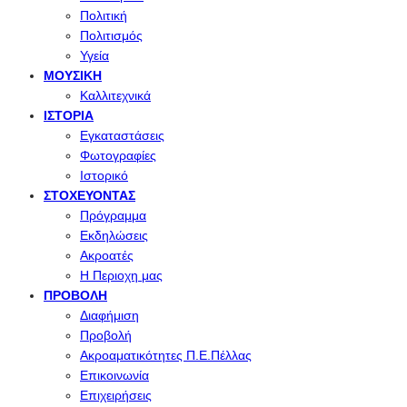
Πολιτική
Πολιτισμός
Υγεία
ΜΟΥΣΙΚΉ
Καλλιτεχνικά
ΙΣΤΟΡΊΑ
Εγκαταστάσεις
Φωτογραφίες
Ιστορικό
ΣΤΟΧΕΎΟΝΤΑΣ
Πρόγραμμα
Εκδηλώσεις
Ακροατές
Η Περιοχη μας
ΠΡΟΒΟΛΉ
Διαφήμιση
Προβολή
Ακροαματικότητες Π.Ε.Πέλλας
Επικοινωνία
Επιχειρήσεις