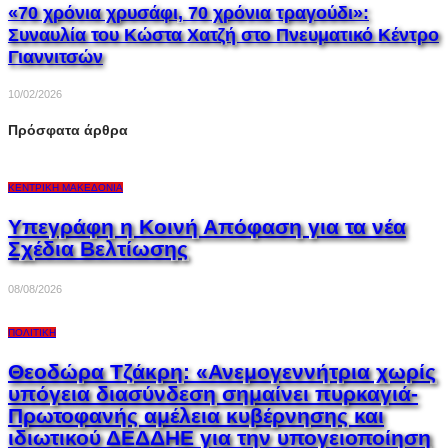
«70 χρόνια χρυσάφι, 70 χρόνια τραγούδι»:
Συναυλία του Κώστα Χατζή στο Πνευματικό Κέντρο
Γιαννιτσών
10/02/2026
Πρόσφατα άρθρα
ΚΕΝΤΡΙΚΉ ΜΑΚΕΔΟΝΊΑ
Υπεγράφη η Κοινή Απόφαση για τα νέα
Σχέδια Βελτίωσης
08/08/2026
ΠΟΛΙΤΙΚΉ
Θεοδώρα Τζάκρη: «Ανεμογεννήτρια χωρίς
υπόγεια διασύνδεση σημαίνει πυρκαγιά-
Πρωτοφανής αμέλεια κυβέρνησης και
ιδιωτικού ΔΕΔΔΗΕ για την υπογειοποίηση