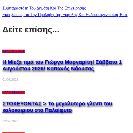
Συμπαραστάτη Του Δημότη Και Της Επιχείρησης
Εκδηλώσεις Για Την Πρόληψη Της Έμφυλης Και Ενδοοικογενειακής Βίας
Δείτε επίσης...
ΚΑΛΛΙΤΕΧΝΙΚΆ
Η Μίεζα τιμά τον Γιώργο Μαργαρίτη! Σάββατο 1
Αυγούστου 2026/ Κοπανός Νάουσας
01/08/2026
ΚΑΛΛΙΤΕΧΝΙΚΆ
ΣΤΟΧΕΥΟΝΤΑΣ > Το μεγαλυτερο γλεντι του
καλοκαιριου στο Παλαίφυτο
22/07/2026