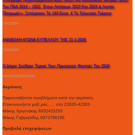
Του ΠΑΑ 2014 – 2022, Έτους Αιτήσεων 2023 Και 2024 & Λοιπές
Πληρωμές»- Ξεπέρασαν Τα 143 Εκατ. € Το Τελευταίο Τρίμηνο
15/11/2024
ΑΝΑΒΟΛΗ ΑΓΩΝΑ ΚΥΠΕΛΛΟΥ ΤΗΣ 21-1-2026
21/01/2026
Ο Δήμος Σκύδρας Τίμησε Τους Πρωτοετείς Φοιτητές Του 2018
01/01/2019
01/01/2019
Ακρόαση
Παρουσιάζονται προβλήματα κατά την ακρόαση;
Επικοινωνήστε μαζί μας...... στο 23820-42303
Μάκης Χρηστάκης 6932425259
Μάκης Γαβριηλίδης 6973780195
Προβολή επιχειρήσεων