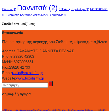
Γιαννιτσά
(2)
Έδεσσα
(1)
ΕΣΠΑ
(1)
Κεφαλαλγία
(1)
ΝΟΣΟΚΟΜΙΟ
(1)
Περιφέρεια Κεντρικής Μακεδονίας
(1)
ημικρανία
(1)
Συνδεθείτε μαζί μας
Επικοινωνία
Γίνε ρεπόρτερ της περιοχής σου Στείλε μας κείμενο,φώτο,βίντεο
Address:
ΠΑΛΑΙΦΥΤΟ ΓΙΑΝΝΙΤΣΑ ΠΕΛΛΑΣ
Phone:
23820 42303
Mobile:
6978096551
Fax:
23820 42799
Email:
radio@toxotisfm.gr
Website:
www.toxotisfm.gr
Δημοφιλή άρθρα
«Πληρωμές Αγροπεριβαλλοντικών (Μ10) Και Βιολογικών Μέτρων (Μ11)