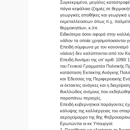
Συγκεκριμένα, μεγάλες καταστροφές
πάγιο κεφάλαιο (ζημιές σε θερμοκήπ
γεωργικές αποθήκες και γεωργικά 
εκμεταλλεύσεων όπως π.χ. παλμέτε
θερμοκηπίων, κ.λπ.
Ειδικότερα όσον αφορά στην καλλι
νάϊλον τα οποία χρησιμοποιούνται γ
Επειδή σύμφωνα με τον κανονισμό τ
νάιλον) δεν καλύπτονται από τον 
Επειδή δυνάμει της υπ’ αριθ. 1090
του Γενικού Γραμματέα Πολιτικής Π
κατάσταση Έκτακτης Ανάγκης Πολι
και Έδεσσας της Περιφερειακής Εν
οι έκτακτες ανάγκες και η διαχείρ
θυελλώδεις ανέμους που εκδηλώθηκαν
παραπάνω περιοχές.
Επειδή κυβερνητικοί παράγοντες έχ
κάλυψης της καλλιέργειας του σπα
αεροχείμαρρο της 8ης Φεβρουαρίου
Ερωτώνται οι κκ Υπουργοί:
1. Προτίθεστε να εξετάσετε τη δυνα