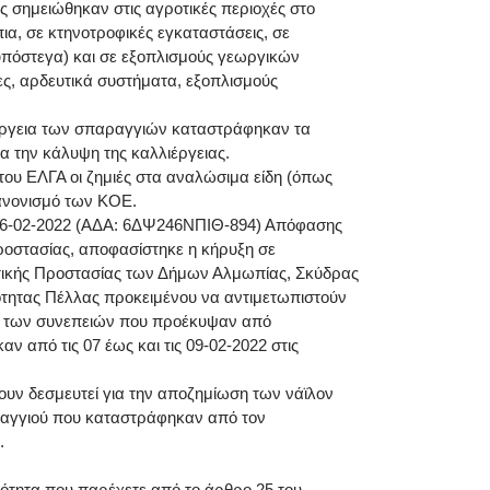
 σημειώθηκαν στις αγροτικές περιοχές στο
ια, σε κτηνοτροφικές εγκαταστάσεις, σε
υπόστεγα) και σε εξοπλισμούς γεωργικών
ς, αρδευτικά συστήματα, εξοπλισμούς
έργεια των σπαραγγιών καταστράφηκαν τα
ια την κάλυψη της καλλιέργειας.
ου ΕΛΓΑ οι ζημιές στα αναλώσιμα είδη (όπως
Κανονισμό των ΚΟΕ.
/ 16-02-2022 (ΑΔΑ: 6ΔΨ246ΝΠΙΘ-894) Απόφασης
ροστασίας, αποφασίστηκε η κήρυξη σε
τικής Προστασίας των Δήμων Αλμωπίας, Σκύδρας
ότητας Πέλλας προκειμένου να αντιμετωπιστούν
ιση των συνεπειών που προέκυψαν από
 από τις 07 έως και τις 09-02-2022 στις
ουν δεσμευτεί για την αποζημίωση των νάϊλον
ραγγιού που καταστράφηκαν από τον
.
τότητα που παρέχετε από το άρθρο 25 του