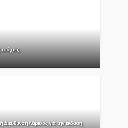
ς στάχτες
ή Διεύθυνση Λάρισας για την έκδοση