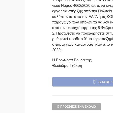
νέου Νόμου 4662/2020 ώστε να ενε
εργαλεία στήριξης από την Πολιτεί
καλύπτονται από τον ΕΛΓΑ ή τις ΚΟ
παραγωγοί των οποίων τα νάϊλον 
από τον αεροχείμαρρο της 8 Φεβρο
2. Προτίθεστε να προχωρήσετε στην
ρυθμιστεί το ειδικό θέμα της αποζη
σπαραγγιών καταστράφηκαν από το
2022;
Η Ερωτώσα Βουλευτής
Θεοδώρα Τζάκρη
SHARE 
ΠΡΌΣΘΕΣΕ ΈΝΑ ΣΧΌΛΙΟ