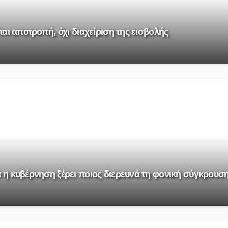
ται αποτροπή, όχι διαχείριση της εισβολής
α η κυβέρνηση ξέρει ποιος διερευνά τη φονική σύγκρουσ