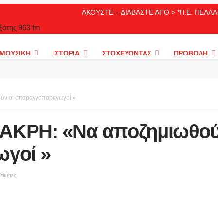
ΑΚΟΥΣΤΕ – ΔΙΑΒΑΣΤΕ ΑΠΟ > *Π.Ε. ΠΕΛ
ΜΟΥΣΙΚΉ
ΙΣΤΟΡΊΑ
ΣΤΟΧΕΎΟΝΤΑΣ
ΠΡΟΒΟΛΉ
ν οι σπαραγγοπαραγωγοί »
ΚΡΗ: «Να αποζημιωθού
γοί »
τικέτες