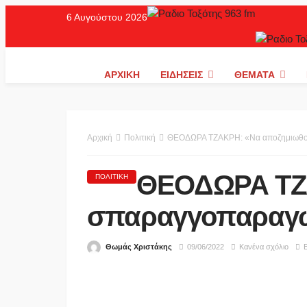
6 Αυγούστου 2026
ΑΡΧΙΚΉ
ΕΙΔΉΣΕΙΣ
ΘΈΜΑΤΑ
Αρχική
Πολιτική
ΘΕΟΔΩΡΑ ΤΖΑΚΡΗ: «Να αποζημιωθού
ΘΕΟΔΩΡΑ ΤΖΑ
ΠΟΛΙΤΙΚΉ
σπαραγγοπαραγω
Θωμάς Χριστάκης
09/06/2022
Κανένα σχόλιο
Ε