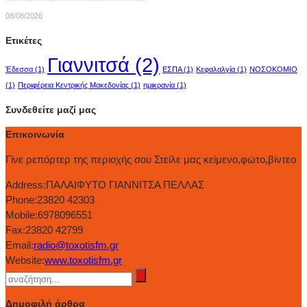
08/08/2026
Ετικέτες
Γιαννιτσά
(2)
Έδεσσα
(1)
ΕΣΠΑ
(1)
Κεφαλαλγία
(1)
ΝΟΣΟΚΟΜΙΟ
(1)
Περιφέρεια Κεντρικής Μακεδονίας
(1)
ημικρανία
(1)
Συνδεθείτε μαζί μας
Επικοινωνία
Γίνε ρεπόρτερ της περιοχής σου Στείλε μας κείμενο,φώτο,βίντεο
Address:
ΠΑΛΑΙΦΥΤΟ ΓΙΑΝΝΙΤΣΑ ΠΕΛΛΑΣ
Phone:
23820 42303
Mobile:
6978096551
Fax:
23820 42799
Email:
radio@toxotisfm.gr
Website:
www.toxotisfm.gr
Δημοφιλή άρθρα