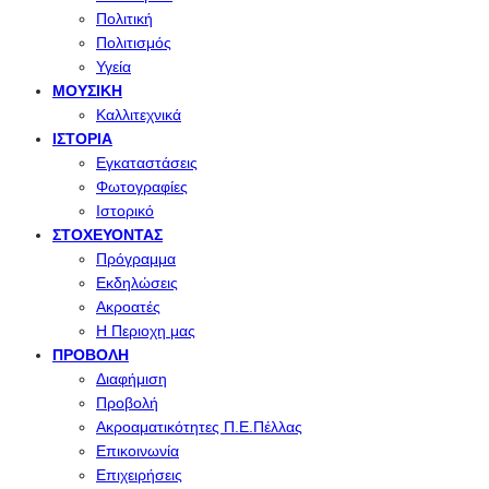
Πολιτική
Πολιτισμός
Υγεία
ΜΟΥΣΙΚΉ
Καλλιτεχνικά
ΙΣΤΟΡΊΑ
Εγκαταστάσεις
Φωτογραφίες
Ιστορικό
ΣΤΟΧΕΎΟΝΤΑΣ
Πρόγραμμα
Εκδηλώσεις
Ακροατές
Η Περιοχη μας
ΠΡΟΒΟΛΉ
Διαφήμιση
Προβολή
Ακροαματικότητες Π.Ε.Πέλλας
Επικοινωνία
Επιχειρήσεις