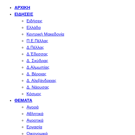
ΑΡΧΙΚΉ
ΕΙΔΉΣΕΙΣ
Ειδήσεις
Ελλάδα
Κεντρική Μακεδονία
Π.Ε.Πέλλας
Δ.Πέλλας
Δ.Έδεσσας
Δ. Σκύδρας
Δ.Αλμωπίας
Δ. Βέροιας
Δ. Αλεξάνδρειας
Δ. Νάουσας
Κόσμος
ΘΈΜΑΤΑ
Αγορά
Αθλητικά
Αγροτικά
Εργασία
Οικονομικά