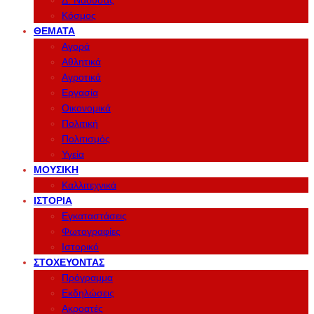
Δ. Νάουσας
Κόσμος
ΘΈΜΑΤΑ
Αγορά
Αθλητικά
Αγροτικά
Εργασία
Οικονομικά
Πολιτική
Πολιτισμός
Υγεία
ΜΟΥΣΙΚΉ
Καλλιτεχνικά
ΙΣΤΟΡΊΑ
Εγκαταστάσεις
Φωτογραφίες
Ιστορικό
ΣΤΟΧΕΎΟΝΤΑΣ
Πρόγραμμα
Εκδηλώσεις
Ακροατές