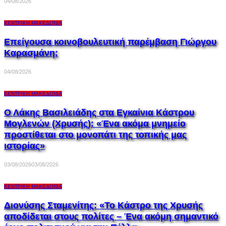
04/08/2026
ΚΕΝΤΡΙΚΉ ΜΑΚΕΔΟΝΊΑ
Επείγουσα κοινοβουλευτική παρέμβαση Γιώργου
Καρασμάνη:
04/08/2026
ΚΕΝΤΡΙΚΉ ΜΑΚΕΔΟΝΊΑ
Ο Λάκης Βασιλειάδης στα Εγκαίνια Κάστρου
Μογλενών (Χρυσής): «Ένα ακόμα μνημείο
προστίθεται στο μονοπάτι της τοπικής μας
ιστορίας»
03/08/2026
03/08/2026
ΚΕΝΤΡΙΚΉ ΜΑΚΕΔΟΝΊΑ
Διονύσης Σταμενίτης: «Το Κάστρο της Χρυσής
αποδίδεται στους πολίτες – Ένα ακόμη σημαντικό