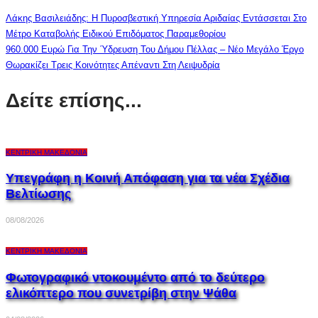
Λάκης Βασιλειάδης: Η Πυροσβεστική Υπηρεσία Αριδαίας Εντάσσεται Στο
Μέτρο Καταβολής Ειδικού Επιδόματος Παραμεθορίου
960.000 Ευρώ Για Την Ύδρευση Του Δήμου Πέλλας – Νέο Μεγάλο Έργο
Θωρακίζει Τρεις Κοινότητες Απέναντι Στη Λειψυδρία
Δείτε επίσης...
ΚΕΝΤΡΙΚΉ ΜΑΚΕΔΟΝΊΑ
Υπεγράφη η Κοινή Απόφαση για τα νέα Σχέδια
Βελτίωσης
08/08/2026
ΚΕΝΤΡΙΚΉ ΜΑΚΕΔΟΝΊΑ
Φωτογραφικό ντοκουμέντο από το δεύτερο
ελικόπτερο που συνετρίβη στην Ψάθα