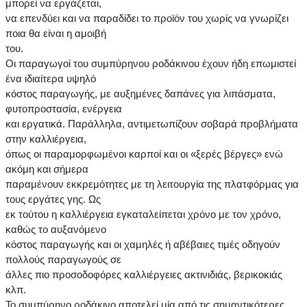
μπορεί να εργάζεται,
να επενδύει και να παραδίδει το προϊόν του χωρίς να γνωρίζει
ποια θα είναι η αμοιβή
του.
Οι παραγωγοί του συμπύρηνου ροδάκινου έχουν ήδη επωμιστεί
ένα ιδιαίτερα υψηλό
κόστος παραγωγής, με αυξημένες δαπάνες για λιπάσματα,
φυτοπροστασία, ενέργεια
και εργατικά. Παράλληλα, αντιμετωπίζουν σοβαρά προβλήματα
στην καλλιέργεια,
όπως οι παραμορφωμένοι καρποί και οι «ξερές βέργες» ενώ
ακόμη και σήμερα
παραμένουν εκκρεμότητες με τη λειτουργία της πλατφόρμας για
τους εργάτες γης. Ως
εκ τούτου η καλλιέργεια εγκαταλείπεται χρόνο με τον χρόνο,
καθώς το αυξανόμενο
κόστος παραγωγής και οι χαμηλές ή αβέβαιες τιμές οδηγούν
πολλούς παραγωγούς σε
άλλες πιο προσοδοφόρες καλλιέργειες ακτινιδιάς, βερικοκιάς
κλπ.
Το συμπύρηνο ροδάκινο αποτελεί μία από τις σημαντικότερες