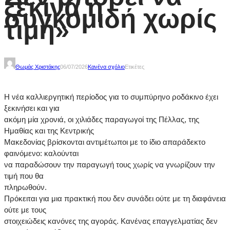
ξεκινά η
συγκομιδή χωρίς
τιμή»
Θωμάς Χριστάκης
06/07/2026
Κανένα σχόλιο
Ετικέτες
Η νέα καλλιεργητική περίοδος για το συμπύρηνο ροδάκινο έχει
ξεκινήσει και για
ακόμη μία χρονιά, οι χιλιάδες παραγωγοί της Πέλλας, της
Ημαθίας και της Κεντρικής
Μακεδονίας βρίσκονται αντιμέτωποι με το ίδιο απαράδεκτο
φαινόμενο: καλούνται
να παραδώσουν την παραγωγή τους χωρίς να γνωρίζουν την
τιμή που θα
πληρωθούν.
Πρόκειται για μια πρακτική που δεν συνάδει ούτε με τη διαφάνεια
ούτε με τους
στοιχειώδεις κανόνες της αγοράς. Κανένας επαγγελματίας δεν