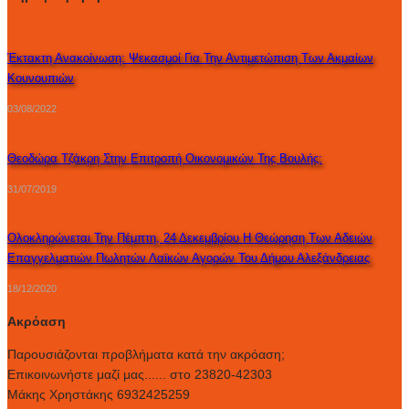
Έκτακτη Ανακοίνωση: Ψεκασμοί Για Την Αντιμετώπιση Των Ακμαίων
Κουνουπιών
03/08/2022
Θεοδώρα Τζάκρη Στην Επιτροπή Οικονομικών Της Βουλής:
31/07/2019
Ολοκληρώνεται Την Πέμπτη, 24 Δεκεμβρίου Η Θεώρηση Των Αδειών
Επαγγελματιών Πωλητών Λαϊκών Αγορών Του Δήμου Αλεξάνδρειας
18/12/2020
Ακρόαση
Παρουσιάζονται προβλήματα κατά την ακρόαση;
Επικοινωνήστε μαζί μας...... στο 23820-42303
Μάκης Χρηστάκης 6932425259