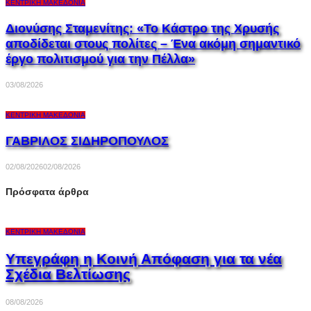
ΚΕΝΤΡΙΚΉ ΜΑΚΕΔΟΝΊΑ
Διονύσης Σταμενίτης: «Το Κάστρο της Χρυσής
αποδίδεται στους πολίτες – Ένα ακόμη σημαντικό
έργο πολιτισμού για την Πέλλα»
03/08/2026
ΚΕΝΤΡΙΚΉ ΜΑΚΕΔΟΝΊΑ
ΓΑΒΡΙΛΟΣ ΣΙΔΗΡΟΠΟΥΛΟΣ
02/08/2026
02/08/2026
Πρόσφατα άρθρα
ΚΕΝΤΡΙΚΉ ΜΑΚΕΔΟΝΊΑ
Υπεγράφη η Κοινή Απόφαση για τα νέα
Σχέδια Βελτίωσης
08/08/2026