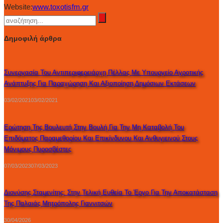
Website:
www.toxotisfm.gr
Δημοφιλή άρθρα
Συνεργασία Του Αντιπεριφερειάρχη Πέλλας Με Υπουργείο Αγροτικής
Ανάπτυξης Για Παραχώρηση Και Αξιοποίηση Δημόσιων Εκτάσεων
03/02/2021
03/02/2021
Ερώτηση Της Βουλευτή Στην Βουλή Για Την Μη Καταβολή Του
Επιδόματος Παραμεθορίου Και Επικίνδυνου Και Ανθυγιεινού Στους
Μόνιμους Πυροσβέστες
07/03/2023
07/03/2023
Διονύσης Σταμενίτης: Στην Τελική Ευθεία Το Έργο Για Την Αποκατάσταση
Της Παλαιάς Μητρόπολης Γιαννιτσών
30/04/2026