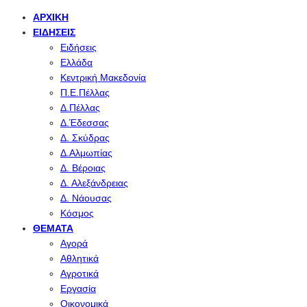
ΑΡΧΙΚΉ
ΕΙΔΉΣΕΙΣ
Ειδήσεις
Ελλάδα
Κεντρική Μακεδονία
Π.Ε.Πέλλας
Δ.Πέλλας
Δ.Έδεσσας
Δ. Σκύδρας
Δ.Αλμωπίας
Δ. Βέροιας
Δ. Αλεξάνδρειας
Δ. Νάουσας
Κόσμος
ΘΈΜΑΤΑ
Αγορά
Αθλητικά
Αγροτικά
Εργασία
Οικονομικά