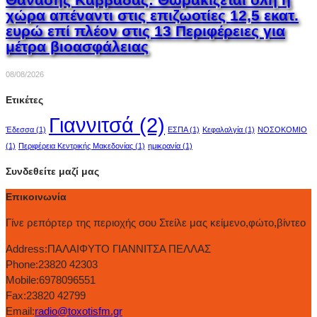
χώρα απέναντι στις επιζωοτίες 12,5 εκατ.
ευρώ επί πλέον στις 13 Περιφέρειες για
μέτρα βιοασφάλειας
08/08/2026
Ετικέτες
Γιαννιτσά
(2)
Έδεσσα
(1)
ΕΣΠΑ
(1)
Κεφαλαλγία
(1)
ΝΟΣΟΚΟΜΙΟ
(1)
Περιφέρεια Κεντρικής Μακεδονίας
(1)
ημικρανία
(1)
Συνδεθείτε μαζί μας
Επικοινωνία
Γίνε ρεπόρτερ της περιοχής σου Στείλε μας κείμενο,φώτο,βίντεο
Address:
ΠΑΛΑΙΦΥΤΟ ΓΙΑΝΝΙΤΣΑ ΠΕΛΛΑΣ
Phone:
23820 42303
Mobile:
6978096551
Fax:
23820 42799
Email:
radio@toxotisfm.gr