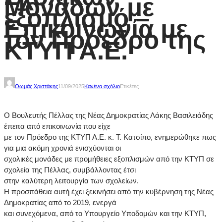
Μονάδων με
εξοπλισμό –
Επικοινωνία με
τον Πρόεδρο της
ΚΤΥΠ Α.Ε.
Θωμάς Χριστάκης
11/09/2025
Κανένα σχόλιο
Ετικέτες
Ο Βουλευτής Πέλλας της Νέας Δημοκρατίας Λάκης Βασιλειάδης
έπειτα από επικοινωνία που είχε
με τον Πρόεδρο της ΚΤΥΠ Α.Ε. κ. Τ. Κατσίπο, ενημερώθηκε πως
για μια ακόμη χρονιά ενισχύονται οι
σχολικές μονάδες με προμήθειες εξοπλισμών από την ΚΤΥΠ σε
σχολεία της Πέλλας, συμβάλλοντας έτσι
στην καλύτερη λειτουργία των σχολείων.
Η προσπάθεια αυτή έχει ξεκινήσει από την κυβέρνηση της Νέας
Δημοκρατίας από το 2019, ενεργά
και συνεχόμενα, από το Υπουργείο Υποδομών και την ΚΤΥΠ,