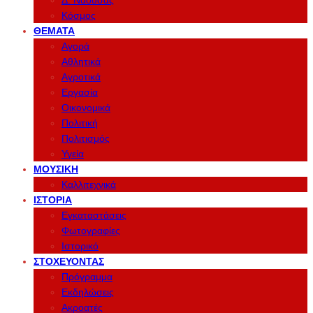
Δ. Νάουσας
Κόσμος
ΘΈΜΑΤΑ
Αγορά
Αθλητικά
Αγροτικά
Εργασία
Οικονομικά
Πολιτική
Πολιτισμός
Υγεία
ΜΟΥΣΙΚΉ
Καλλιτεχνικά
ΙΣΤΟΡΊΑ
Εγκαταστάσεις
Φωτογραφίες
Ιστορικό
ΣΤΟΧΕΎΟΝΤΑΣ
Πρόγραμμα
Εκδηλώσεις
Ακροατές