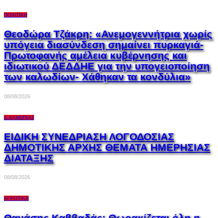
ΠΟΛΙΤΙΚΉ
Θεοδώρα Τζάκρη: «Ανεμογεννήτρια χωρίς
υπόγεια διασύνδεση σημαίνει πυρκαγιά-
Πρωτοφανής αμέλεια κυβέρνησης και
ιδιωτικού ΔΕΔΔΗΕ για την υπογειοποίηση
των καλωδίων- Χάθηκαν τα κονδύλια»
08/08/2026
Δ.ΑΛΜΩΠΊΑΣ
ΕΙΔΙΚΗ ΣΥΝΕΔΡΙΑΣΗ ΛΟΓΟΔΟΣΙΑΣ
ΔΗΜΟΤΙΚΗΣ ΑΡΧΗΣ ΘΕΜΑΤΑ ΗΜΕΡΗΣΙΑΣ
ΔΙΑΤΑΞΗΣ
08/08/2026
ΑΓΡΟΤΙΚΆ
Θανάσης Καββαδάς: Θωρακίζεται όλη η