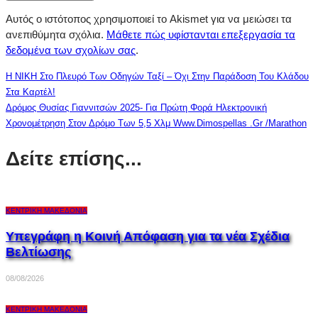
Αυτός ο ιστότοπος χρησιμοποιεί το Akismet για να μειώσει τα
ανεπιθύμητα σχόλια.
Μάθετε πώς υφίστανται επεξεργασία τα
δεδομένα των σχολίων σας
.
Η ΝΙΚΗ Στο Πλευρό Των Οδηγών Ταξί – Όχι Στην Παράδοση Του Κλάδου
Στα Καρτέλ!
Δρόμος Θυσίας Γιαννιτσών 2025- Για Πρώτη Φορά Ηλεκτρονική
Χρονομέτρηση Στoν Δρόμο Των 5,5 Χλμ Www.dimospellas .gr /marathon
Δείτε επίσης...
ΚΕΝΤΡΙΚΉ ΜΑΚΕΔΟΝΊΑ
Υπεγράφη η Κοινή Απόφαση για τα νέα Σχέδια
Βελτίωσης
08/08/2026
ΚΕΝΤΡΙΚΉ ΜΑΚΕΔΟΝΊΑ