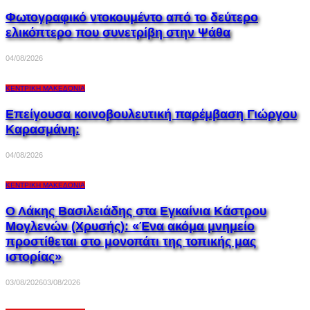
Φωτογραφικό ντοκουμέντο από το δεύτερο
ελικόπτερο που συνετρίβη στην Ψάθα
04/08/2026
ΚΕΝΤΡΙΚΉ ΜΑΚΕΔΟΝΊΑ
Επείγουσα κοινοβουλευτική παρέμβαση Γιώργου
Καρασμάνη:
04/08/2026
ΚΕΝΤΡΙΚΉ ΜΑΚΕΔΟΝΊΑ
Ο Λάκης Βασιλειάδης στα Εγκαίνια Κάστρου
Μογλενών (Χρυσής): «Ένα ακόμα μνημείο
προστίθεται στο μονοπάτι της τοπικής μας
ιστορίας»
03/08/2026
03/08/2026