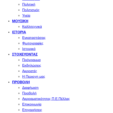
Πολιτική
Πολιτισμός
Υγεία
ΜΟΥΣΙΚΉ
Καλλιτεχνικά
ΙΣΤΟΡΊΑ
Εγκαταστάσεις
Φωτογραφίες
Ιστορικό
ΣΤΟΧΕΎΟΝΤΑΣ
Πρόγραμμα
Εκδηλώσεις
Ακροατές
Η Περιοχη μας
ΠΡΟΒΟΛΉ
Διαφήμιση
Προβολή
Ακροαματικότητες Π.Ε.Πέλλας
Επικοινωνία
Επιχειρήσεις