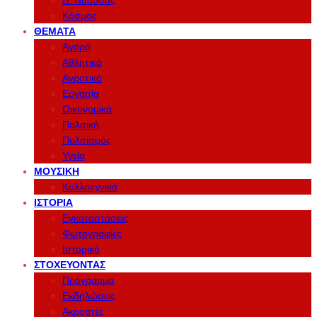
Δ. Νάουσας
Κόσμος
ΘΈΜΑΤΑ
Αγορά
Αθλητικά
Αγροτικά
Εργασία
Οικονομικά
Πολιτική
Πολιτισμός
Υγεία
ΜΟΥΣΙΚΉ
Καλλιτεχνικά
ΙΣΤΟΡΊΑ
Εγκαταστάσεις
Φωτογραφίες
Ιστορικό
ΣΤΟΧΕΎΟΝΤΑΣ
Πρόγραμμα
Εκδηλώσεις
Ακροατές