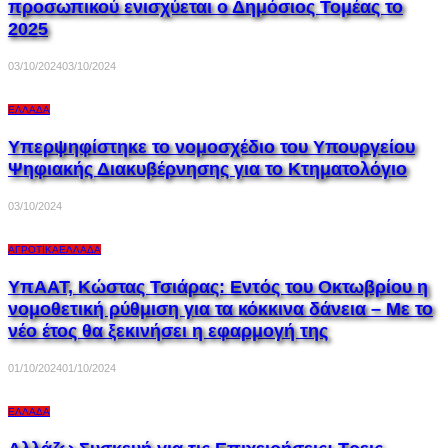
προσωπικού ενισχύεται ο Δημόσιος Τομέας το
2025
03/10/2024
03/10/2024
ΕΛΛΆΔΑ
Υπερψηφίστηκε το νομοσχέδιο του Υπουργείου
Ψηφιακής Διακυβέρνησης για το Κτηματολόγιο
03/10/2024
ΑΓΡΟΤΙΚΆ
ΕΛΛΆΔΑ
ΥπΑΑΤ, Κώστας Τσιάρας: Εντός του Οκτωβρίου η
νομοθετική ρύθμιση για τα κόκκινα δάνεια – Με το
νέο έτος θα ξεκινήσει η εφαρμογή της
01/10/2024
01/10/2024
ΕΛΛΆΔΑ