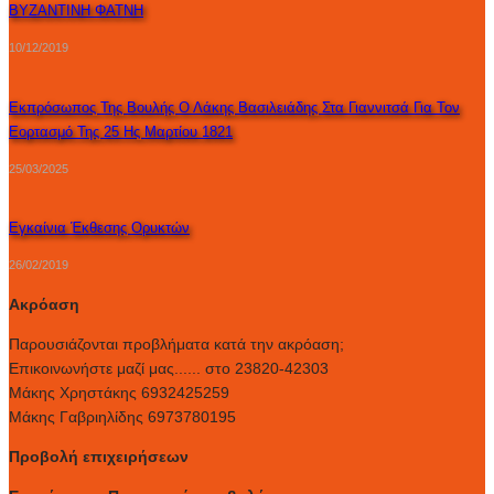
ΒΥΖΑΝΤΙΝΗ ΦΑΤΝΗ
10/12/2019
Εκπρόσωπος Της Βουλής Ο Λάκης Βασιλειάδης Στα Γιαννιτσά Για Τον
Εορτασμό Της 25 Ης Μαρτίου 1821
25/03/2025
Εγκαίνια Έκθεσης Ορυκτών
26/02/2019
Ακρόαση
Παρουσιάζονται προβλήματα κατά την ακρόαση;
Επικοινωνήστε μαζί μας...... στο 23820-42303
Μάκης Χρηστάκης 6932425259
Μάκης Γαβριηλίδης 6973780195
Προβολή επιχειρήσεων