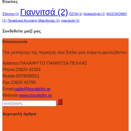
Ετικέτες
Γιαννιτσά
(2)
Έδεσσα
(1)
ΕΣΠΑ
(1)
Κεφαλαλγία
(1)
ΝΟΣΟΚΟΜΙΟ
(1)
Περιφέρεια Κεντρικής Μακεδονίας
(1)
ημικρανία
(1)
Συνδεθείτε μαζί μας
Επικοινωνία
Γίνε ρεπόρτερ της περιοχής σου Στείλε μας κείμενο,φώτο,βίντεο
Address:
ΠΑΛΑΙΦΥΤΟ ΓΙΑΝΝΙΤΣΑ ΠΕΛΛΑΣ
Phone:
23820 42303
Mobile:
6978096551
Fax:
23820 42799
Email:
radio@toxotisfm.gr
Website:
www.toxotisfm.gr
Δημοφιλή άρθρα