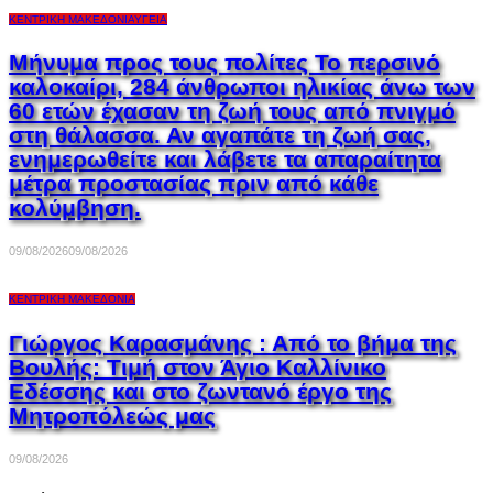
ΚΕΝΤΡΙΚΉ ΜΑΚΕΔΟΝΊΑ
ΥΓΕΊΑ
Μήνυμα προς τους πολίτες Το περσινό
καλοκαίρι, 284 άνθρωποι ηλικίας άνω των
60 ετών έχασαν τη ζωή τους από πνιγμό
στη θάλασσα. Αν αγαπάτε τη ζωή σας,
ενημερωθείτε και λάβετε τα απαραίτητα
μέτρα προστασίας πριν από κάθε
κολύμβηση.
09/08/2026
09/08/2026
ΚΕΝΤΡΙΚΉ ΜΑΚΕΔΟΝΊΑ
Γιώργος Καρασμάνης : Από το βήμα της
Βουλής: Τιμή στον Άγιο Καλλίνικο
Εδέσσης και στο ζωντανό έργο της
Μητροπόλεώς μας
09/08/2026