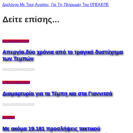
Διαλόγου Με Τους Αγρότες, Για Τις Πληρωμές Του ΟΠΕΚΕΠΕ
Δείτε επίσης...
ΕΛΛΆΔΑ
ΠΟΛΙΤΙΚΉ
Aπεργία,δύο χρόνια από το τραγικό δυστύχημα
των Τεμπών
28/02/2025
28/02/2025
Δ.ΠΈΛΛΑΣ
ΕΛΛΆΔΑ
Διαμαρτυρία για τα Τέμπη και στα Γιαννιτσά
25/01/2025
25/01/2025
ΕΛΛΆΔΑ
Με ακόμα 19.181 προσλήψεις τακτικού