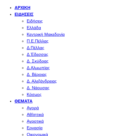
ΑΡΧΙΚΉ
ΕΙΔΉΣΕΙΣ
Ειδήσεις
Ελλάδα
Κεντρική Μακεδονία
Π.Ε.Πέλλας
Δ.Πέλλας
Δ.Έδεσσας
Δ. Σκύδρας
Δ.Αλμωπίας
Δ. Βέροιας
Δ. Αλεξάνδρειας
Δ. Νάουσας
Κόσμος
ΘΈΜΑΤΑ
Αγορά
Αθλητικά
Αγροτικά
Εργασία
Οικονομικά