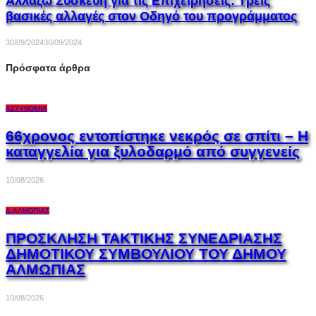
Αλλάζω Συσκευή για τις Επιχειρήσεις: Τρεις
βασικές αλλαγές στον Οδηγό του προγράμματος
30/09/2024
30/09/2024
Πρόσφατα άρθρα
ΑΣΤΥΝΟΜΊΑ
66χρονος εντοπίστηκε νεκρός σε σπίτι – Η
καταγγελία για ξυλοδαρμό από συγγενείς
10/08/2026
Δ.ΑΛΜΩΠΊΑΣ
ΠΡΟΣΚΛΗΣΗ ΤΑΚΤΙΚΗΣ ΣΥΝΕΔΡΙΑΣΗΣ
ΔΗΜΟΤΙΚΟΥ ΣΥΜΒΟΥΛΙΟΥ ΤΟΥ ΔΗΜΟΥ
ΑΛΜΩΠΙΑΣ
10/08/2026