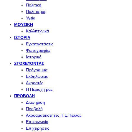
Πολιτική
Πολιτισμός
Υγεία
ΜΟΥΣΙΚΉ
Καλλιτεχνικά
ΙΣΤΟΡΊΑ
Εγκαταστάσεις
Φωτογραφίες
Ιστορικό
ΣΤΟΧΕΎΟΝΤΑΣ
Πρόγραμμα
Εκδηλώσεις
Ακροατές
Η Περιοχη μας
ΠΡΟΒΟΛΉ
Διαφήμιση
Προβολή
Ακροαματικότητες Π.Ε.Πέλλας
Επικοινωνία
Επιχειρήσεις