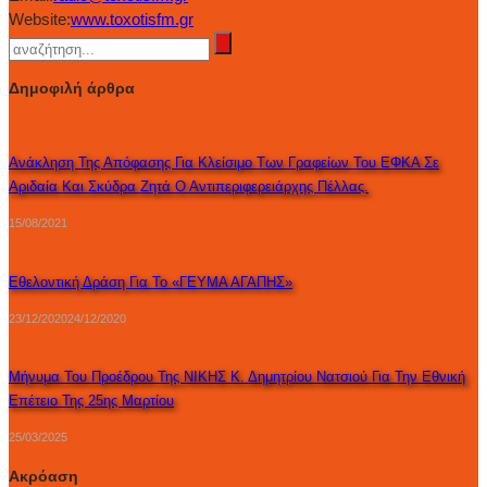
Website:
www.toxotisfm.gr
Δημοφιλή άρθρα
Ανάκληση Της Απόφασης Για Κλείσιμο Των Γραφείων Του ΕΦΚΑ Σε
Αριδαία Και Σκύδρα Ζητά Ο Αντιπεριφερειάρχης Πέλλας.
15/08/2021
Εθελοντική Δράση Για Το «ΓΕΥΜΑ ΑΓΑΠΗΣ»
23/12/2020
24/12/2020
Μήνυμα Του Προέδρου Της ΝΙΚΗΣ Κ. Δημητρίου Νατσιού Για Την Εθνική
Επέτειο Της 25ης Μαρτίου
25/03/2025
Ακρόαση