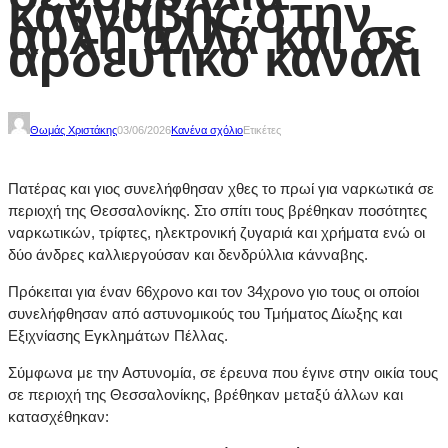
κάνναβης στην
αυλή αλλά και σε
αρδευτικό κανάλι
Θωμάς Χριστάκης
03/06/2026
Κανένα σχόλιο
Ετικέτες
Πατέρας και γιος συνελήφθησαν χθες το πρωί για ναρκωτικά σε
περιοχή της Θεσσαλονίκης. Στο σπίτι τους βρέθηκαν ποσότητες
ναρκωτικών, τρίφτες, ηλεκτρονική ζυγαριά και χρήματα ενώ οι
δύο άνδρες καλλιεργούσαν και δενδρύλλια κάνναβης.
Πρόκειται για έναν 66χρονο και τον 34χρονο γιο τους οι οποίοι
συνελήφθησαν από αστυνομικούς του Τμήματος Δίωξης και
Εξιχνίασης Εγκλημάτων Πέλλας.
Σύμφωνα με την Αστυνομία, σε έρευνα που έγινε στην οικία τους
σε περιοχή της Θεσσαλονίκης, βρέθηκαν μεταξύ άλλων και
κατασχέθηκαν: