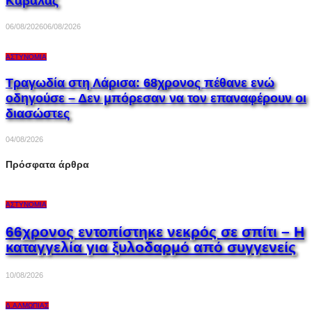
Καβάλας
06/08/2026
06/08/2026
ΑΣΤΥΝΟΜΊΑ
Τραγωδία στη Λάρισα: 68χρονος πέθανε ενώ
οδηγούσε – Δεν μπόρεσαν να τον επαναφέρουν οι
διασώστες
04/08/2026
Πρόσφατα άρθρα
ΑΣΤΥΝΟΜΊΑ
66χρονος εντοπίστηκε νεκρός σε σπίτι – Η
καταγγελία για ξυλοδαρμό από συγγενείς
10/08/2026
Δ.ΑΛΜΩΠΊΑΣ