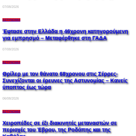
07/08/2026
ΑΣΤΥΝΟΜΊΑ
Έφτασε στην Ελλάδα η 46χρονη κατηγορούμενη
για εμπρησμό – Μεταφέρθηκε στη ΓΑΔΑ
07/08/2026
ΑΣΤΥΝΟΜΊΑ
Θρίλερ με τον θάνατο 68χρονου στις Σέρρες-
Συνεχίζονται οι έρευνες της Αστυνομίας – Κανείς
ύποπτος έως τώρα
06/08/2026
ΑΣΤΥΝΟΜΊΑ
Χειροπέδες σε έξι διακινητές μεταναστών σε
περιοχές του Έβρου, της Ροδόπης και της