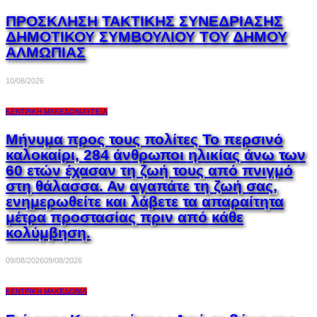
ΠΡΟΣΚΛΗΣΗ ΤΑΚΤΙΚΗΣ ΣΥΝΕΔΡΙΑΣΗΣ
ΔΗΜΟΤΙΚΟΥ ΣΥΜΒΟΥΛΙΟΥ ΤΟΥ ΔΗΜΟΥ
ΑΛΜΩΠΙΑΣ
10/08/2026
ΚΕΝΤΡΙΚΉ ΜΑΚΕΔΟΝΊΑ
ΥΓΕΊΑ
Μήνυμα προς τους πολίτες Το περσινό
καλοκαίρι, 284 άνθρωποι ηλικίας άνω των
60 ετών έχασαν τη ζωή τους από πνιγμό
στη θάλασσα. Αν αγαπάτε τη ζωή σας,
ενημερωθείτε και λάβετε τα απαραίτητα
μέτρα προστασίας πριν από κάθε
κολύμβηση.
09/08/2026
09/08/2026
ΚΕΝΤΡΙΚΉ ΜΑΚΕΔΟΝΊΑ