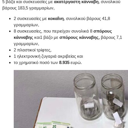
5 βάζα και συσκευασίες με
ακατέργαστη κάνναβη
, συνολικού
βάρους 183,5 γραμμαρίων,
2 συσκευασίες με
κοκαΐνη
, συνολικού βάρους 41,8
γραμμαρίων,
8 συσκευασίες, που περιείχαν συνολικά 8
σπόρους
κάνναβης
και1 βάζο με
σπόρους κάνναβης,
βάρους 7,1
γραμμαρίων,
2 πλαστικοί τρίφτες,
1 ηλεκτρονική ζυγαριά ακριβείας και
το χρηματικό ποσό των
8.935
ευρώ.