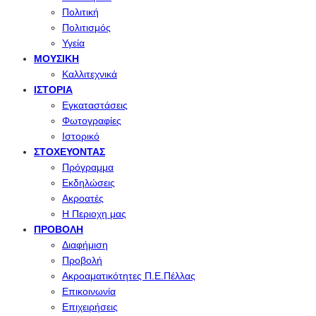
Πολιτική
Πολιτισμός
Υγεία
ΜΟΥΣΙΚΉ
Καλλιτεχνικά
ΙΣΤΟΡΊΑ
Εγκαταστάσεις
Φωτογραφίες
Ιστορικό
ΣΤΟΧΕΎΟΝΤΑΣ
Πρόγραμμα
Εκδηλώσεις
Ακροατές
Η Περιοχη μας
ΠΡΟΒΟΛΉ
Διαφήμιση
Προβολή
Ακροαματικότητες Π.Ε.Πέλλας
Επικοινωνία
Επιχειρήσεις