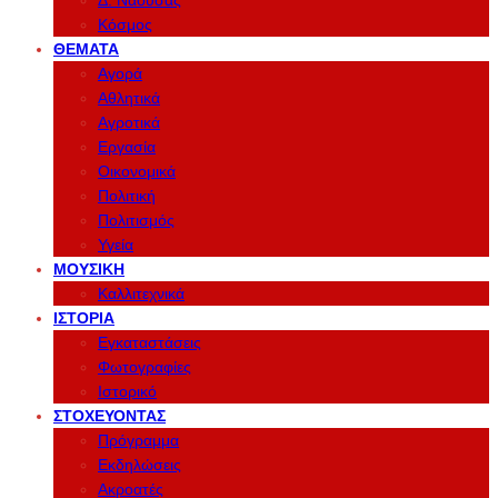
Δ. Νάουσας
Κόσμος
ΘΈΜΑΤΑ
Αγορά
Αθλητικά
Αγροτικά
Εργασία
Οικονομικά
Πολιτική
Πολιτισμός
Υγεία
ΜΟΥΣΙΚΉ
Καλλιτεχνικά
ΙΣΤΟΡΊΑ
Εγκαταστάσεις
Φωτογραφίες
Ιστορικό
ΣΤΟΧΕΎΟΝΤΑΣ
Πρόγραμμα
Εκδηλώσεις
Ακροατές