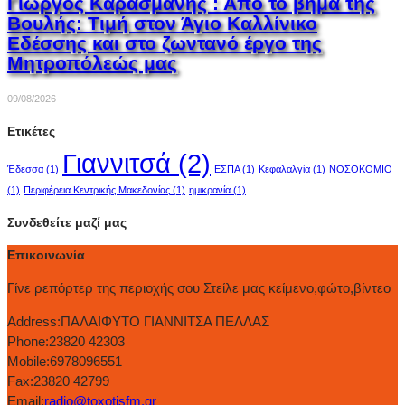
Γιώργος Καρασμάνης : Από το βήμα της
Βουλής: Τιμή στον Άγιο Καλλίνικο
Εδέσσης και στο ζωντανό έργο της
Μητροπόλεώς μας
09/08/2026
Ετικέτες
Γιαννιτσά
(2)
Έδεσσα
(1)
ΕΣΠΑ
(1)
Κεφαλαλγία
(1)
ΝΟΣΟΚΟΜΙΟ
(1)
Περιφέρεια Κεντρικής Μακεδονίας
(1)
ημικρανία
(1)
Συνδεθείτε μαζί μας
Επικοινωνία
Γίνε ρεπόρτερ της περιοχής σου Στείλε μας κείμενο,φώτο,βίντεο
Address:
ΠΑΛΑΙΦΥΤΟ ΓΙΑΝΝΙΤΣΑ ΠΕΛΛΑΣ
Phone:
23820 42303
Mobile:
6978096551
Fax:
23820 42799
Email:
radio@toxotisfm.gr