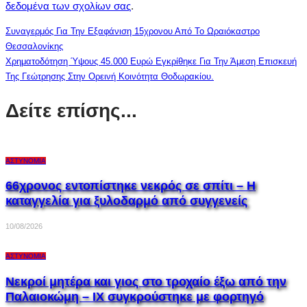
δεδομένα των σχολίων σας
.
Συναγερμός Για Την Εξαφάνιση 15χρονου Από Το Ωραιόκαστρο
Θεσσαλονίκης
Χρηματοδότηση Ύψους 45.000 Ευρώ Εγκρίθηκε Για Την Άμεση Επισκευή
Της Γεώτρησης Στην Ορεινή Κοινότητα Θοδωρακίου.
Δείτε επίσης...
ΑΣΤΥΝΟΜΊΑ
66χρονος εντοπίστηκε νεκρός σε σπίτι – Η
καταγγελία για ξυλοδαρμό από συγγενείς
10/08/2026
ΑΣΤΥΝΟΜΊΑ
Νεκροί μητέρα και γιος στο τροχαίο έξω από την
Παλαιοκώμη – ΙΧ συγκρούστηκε με φορτηγό