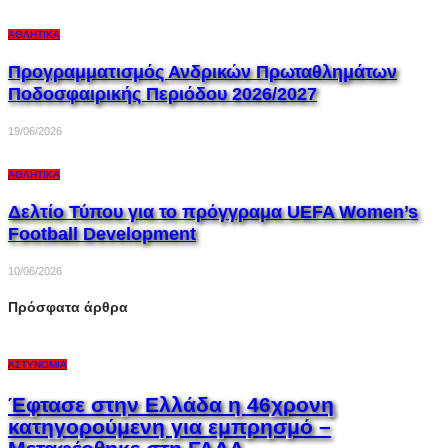
ΑΘΛΗΤΙΚΆ
Προγραμματισμός Ανδρικών Πρωταθλημάτων
Ποδοσφαιρικής Περιόδου 2026/2027
19/06/2026
ΑΘΛΗΤΙΚΆ
Δελτίο Τύπου για το πρόγγραμα UEFA Women’s
Football Development
10/06/2026
Πρόσφατα άρθρα
ΑΣΤΥΝΟΜΊΑ
Έφτασε στην Ελλάδα η 46χρονη
κατηγορούμενη για εμπρησμό –