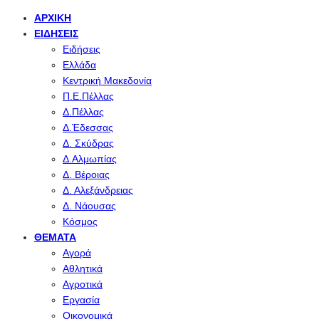
ΑΡΧΙΚΉ
ΕΙΔΉΣΕΙΣ
Ειδήσεις
Ελλάδα
Κεντρική Μακεδονία
Π.Ε.Πέλλας
Δ.Πέλλας
Δ.Έδεσσας
Δ. Σκύδρας
Δ.Αλμωπίας
Δ. Βέροιας
Δ. Αλεξάνδρειας
Δ. Νάουσας
Κόσμος
ΘΈΜΑΤΑ
Αγορά
Αθλητικά
Αγροτικά
Εργασία
Οικονομικά