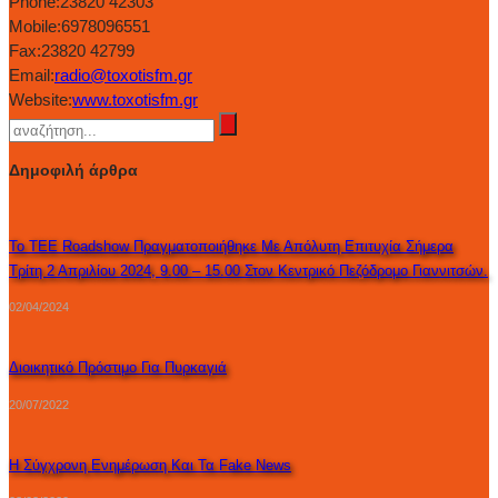
Phone:
23820 42303
Mobile:
6978096551
Fax:
23820 42799
Email:
radio@toxotisfm.gr
Website:
www.toxotisfm.gr
Δημοφιλή άρθρα
Το ΤΕΕ Roadshow Πραγματοποιήθηκε Με Απόλυτη Επιτυχία Σήμερα
Τρίτη 2 Απριλίου 2024, 9.00 – 15.00 Στον Κεντρικό Πεζόδρομο Γιαννιτσών.
02/04/2024
Διοικητικό Πρόστιμο Για Πυρκαγιά
20/07/2022
Η Σύγχρονη Ενημέρωση Και Τα Fake News