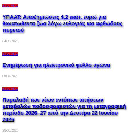
ΑΘΛΗΤΙΚΆ
ΥΠΑΑΤ: Αποζημιώσεις 4,2 εκατ. ευρώ για
θανατωθέντα ζώα λόγω ευλογιάς και αφθώδους
πυρετού
04/08/2026
ΑΘΛΗΤΙΚΆ
Ενημέρωση για ηλεκτρονικό φύλλο αγώνα
08/07/2026
ΑΘΛΗΤΙΚΆ
Παραλαβή των νέων εντύπων αιτήσεων
μεταβολών ποδοσφαιριστών για τη μεταγραφική
περίοδο 2026–27 από την Δευτέρα 22 Ιουνίου
2026
20/06/2026