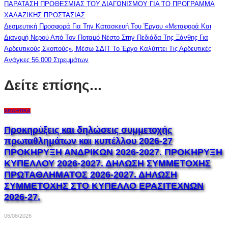
ΠΑΡΑΤΑΣΗ ΠΡΟΘΕΣΜΙΑΣ ΤΟΥ ΔΙΑΓΩΝΙΣΜΟΥ ΓΙΑ ΤΟ ΠΡΟΓΡΑΜΜΑ
ΧΑΛΑΖΙΚΗΣ ΠΡΟΣΤΑΣΙΑΣ
Δεσμευτική Προσφορά Για Την Κατασκευή Του Έργου «Μεταφορά Και
Διανομή Νερού Από Τον Ποταμό Νέστο Στην Πεδιάδα Της Ξάνθης Για
Αρδευτικούς Σκοπούς», Μέσω ΣΔΙΤ Το Έργο Καλύπτει Τις Αρδευτικές
Ανάγκες 56.000 Στρεμμάτων
Δείτε επίσης...
ΑΘΛΗΤΙΚΆ
Προκηρύξεις και δηλώσεις συμμετοχής
πρωταθλημάτων και κυπέλλου 2026-27
ΠΡΟΚΗΡΥΞΗ ΑΝΔΡΙΚΩΝ 2026-2027. ΠΡΟΚΗΡΥΞΗ
ΚΥΠΕΛΛΟΥ 2026-2027. ΔΗΛΩΣΗ ΣΥΜΜΕΤΟΧΗΣ
ΠΡΩΤΑΘΛΗΜΑΤΟΣ 2026-2027. ΔΗΛΩΣΗ
ΣΥΜΜΕΤΟΧΗΣ ΣΤΟ ΚΥΠΕΛΛΟ ΕΡΑΣΙΤΕΧΝΩΝ
2026-27.
06/08/2026