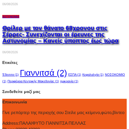
06/08/2026
ΑΣΤΥΝΟΜΊΑ
Θρίλερ με τον θάνατο 68χρονου στις
Σέρρες- Συνεχίζονται οι έρευνες της
Αστυνομίας – Κανείς ύποπτος έως τώρα
06/08/2026
Ετικέτες
Γιαννιτσά
(2)
Έδεσσα
(1)
ΕΣΠΑ
(1)
Κεφαλαλγία
(1)
ΝΟΣΟΚΟΜΙΟ
(1)
Περιφέρεια Κεντρικής Μακεδονίας
(1)
ημικρανία
(1)
Συνδεθείτε μαζί μας
Επικοινωνία
Γίνε ρεπόρτερ της περιοχής σου Στείλε μας κείμενο,φώτο,βίντεο
Address:
ΠΑΛΑΙΦΥΤΟ ΓΙΑΝΝΙΤΣΑ ΠΕΛΛΑΣ