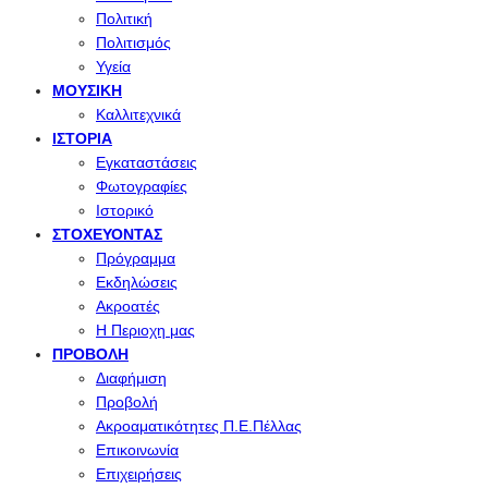
Πολιτική
Πολιτισμός
Υγεία
ΜΟΥΣΙΚΉ
Καλλιτεχνικά
ΙΣΤΟΡΊΑ
Εγκαταστάσεις
Φωτογραφίες
Ιστορικό
ΣΤΟΧΕΎΟΝΤΑΣ
Πρόγραμμα
Εκδηλώσεις
Ακροατές
Η Περιοχη μας
ΠΡΟΒΟΛΉ
Διαφήμιση
Προβολή
Ακροαματικότητες Π.Ε.Πέλλας
Επικοινωνία
Επιχειρήσεις