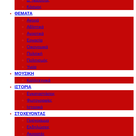
Δ. Νάουσας
Κόσμος
ΘΈΜΑΤΑ
Αγορά
Αθλητικά
Αγροτικά
Εργασία
Οικονομικά
Πολιτική
Πολιτισμός
Υγεία
ΜΟΥΣΙΚΉ
Καλλιτεχνικά
ΙΣΤΟΡΊΑ
Εγκαταστάσεις
Φωτογραφίες
Ιστορικό
ΣΤΟΧΕΎΟΝΤΑΣ
Πρόγραμμα
Εκδηλώσεις
Ακροατές