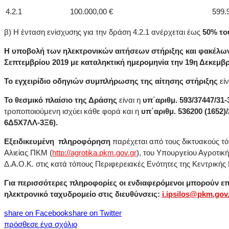
4.2.1
100.000,00 €
599.
β) Η ένταση ενίσχυσης για την δράση 4.2.1 ανέρχεται έως
50% το
Η υποβολή των ηλεκτρονικών αιτήσεων στήριξης και φακέλω
Σεπτεμβρίου 2019 με καταληκτική ημερομηνία την 19η Δεκεμβρ
Το εγχειρίδιο οδηγιών συμπλήρωσης της αίτησης στήριξης
εί
Το θεσμικό πλαίσιο της Δράσης
είναι η
υπ΄αριθμ. 593/37447/31
τροποποιούμενη ισχύει κάθε φορά και η
υπ΄αριθμ. 536200 (1652)
6Δ5Χ7ΛΛ-3Ξ6).
Εξειδικευμένη πληροφόρηση
παρέχεται από τους δικτυακούς τό
Αλιείας ΠΚΜ (
http
://
agrotika
.
pkm
.
gov
.
gr
), του Υπουργείου Αγροτικ
Δ.Α.Ο.Κ. στις κατά τόπους Περιφερειακές Ενότητες της Κεντρικής
Για περισσότερες πληροφορίες οι ενδιαφερόμενοι μπορούν επ
ηλεκτρονικό ταχυδρομείο στις διευθύνσεις:
i.ipsilos@pkm.gov
share on Facebook
share on Twitter
πρόσθεσε ένα σχόλιο