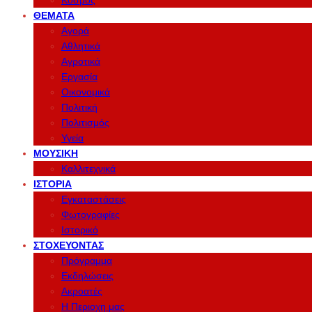
Κόσμος
ΘΈΜΑΤΑ
Αγορά
Αθλητικά
Αγροτικά
Εργασία
Οικονομικά
Πολιτική
Πολιτισμός
Υγεία
ΜΟΥΣΙΚΉ
Καλλιτεχνικά
ΙΣΤΟΡΊΑ
Εγκαταστάσεις
Φωτογραφίες
Ιστορικό
ΣΤΟΧΕΎΟΝΤΑΣ
Πρόγραμμα
Εκδηλώσεις
Ακροατές
Η Περιοχη μας