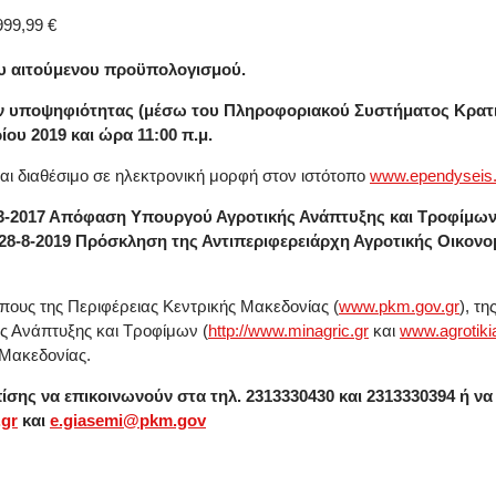
999,99 €
υ αιτούμενου προϋπολογισμού.
ν υποψηφιότητας (μέσω του Πληροφοριακού Συστήματος Κρατι
ίου 2019 και ώρα 11:
00
π.μ.
ναι διαθέσιμο σε ηλεκτρονική μορφή στον ιστότοπο
www
.
ependyseis
-3-2017 Απόφαση Υπουργού Αγροτικής Ανάπτυξης και Τροφίμων 
/28-8-2019 Πρόσκληση της Αντιπεριφερειάρχη Αγροτικής Οικον
πους της Περιφέρειας Κεντρικής Μακεδονίας (
www
.
pkm
.
gov
.
gr
), τ
ής Ανάπτυξης και Τροφίμων (
http
://
www
.
minagric
.
gr
και
www
.
agrotiki
 Μακεδονίας.
ίσης να επικοινωνούν στα τηλ. 2313330430 και 2313330394 ή ν
.gr
και
e.giasemi@pkm.gov