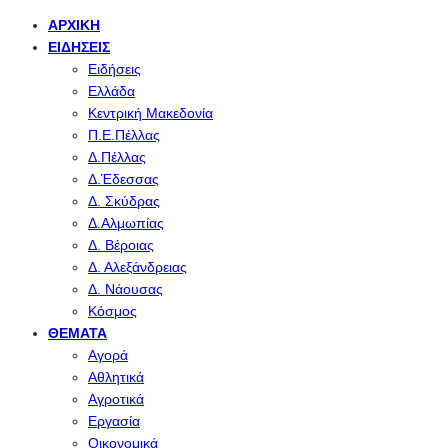
ΑΡΧΙΚΉ
ΕΙΔΉΣΕΙΣ
Ειδήσεις
Ελλάδα
Κεντρική Μακεδονία
Π.Ε.Πέλλας
Δ.Πέλλας
Δ.Έδεσσας
Δ. Σκύδρας
Δ.Αλμωπίας
Δ. Βέροιας
Δ. Αλεξάνδρειας
Δ. Νάουσας
Κόσμος
ΘΈΜΑΤΑ
Αγορά
Αθλητικά
Αγροτικά
Εργασία
Οικονομικά