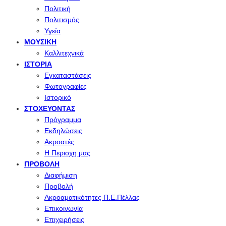
Πολιτική
Πολιτισμός
Υγεία
ΜΟΥΣΙΚΉ
Καλλιτεχνικά
ΙΣΤΟΡΊΑ
Εγκαταστάσεις
Φωτογραφίες
Ιστορικό
ΣΤΟΧΕΎΟΝΤΑΣ
Πρόγραμμα
Εκδηλώσεις
Ακροατές
Η Περιοχη μας
ΠΡΟΒΟΛΉ
Διαφήμιση
Προβολή
Ακροαματικότητες Π.Ε.Πέλλας
Επικοινωνία
Επιχειρήσεις