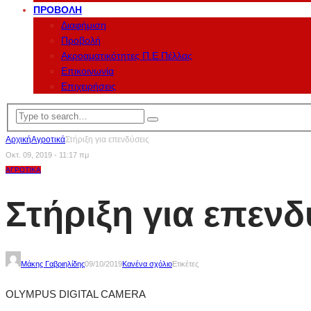
ΠΡΟΒΟΛΉ
Διαφήμιση
Προβολή
Ακροαματικότητες Π.Ε.Πέλλας
Επικοινωνία
Επιχειρήσεις
Αρχική
Αγροτικά
Στήριξη για επενδύσεις
Οκτ. 09, 2019 - 11:17 πμ
ΑΓΡΟΤΙΚΆ
Στήριξη για επενδ
Μάκης Γαβριηλίδης
09/10/2019
Κανένα σχόλιο
Ετικέτες
OLYMPUS DIGITAL CAMERA