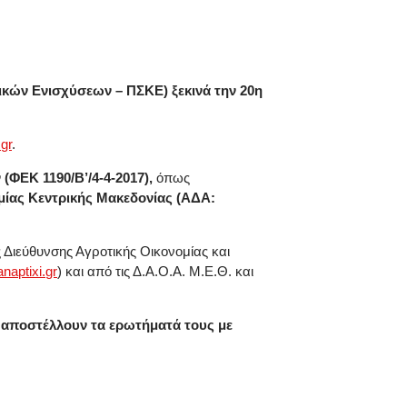
κών Ενισχύσεων – ΠΣΚΕ) ξεκινά την 20η
.
gr
.
(ΦΕΚ 1190/Β’/4-4-2017),
όπως
ομίας Κεντρικής Μακεδονίας (ΑΔΑ:
ης Διεύθυνσης Αγροτικής Οικονομίας και
anaptixi
.
gr
) και από τις Δ.Α.Ο.Α. Μ.Ε.Θ. και
α αποστέλλουν τα ερωτήματά τους με