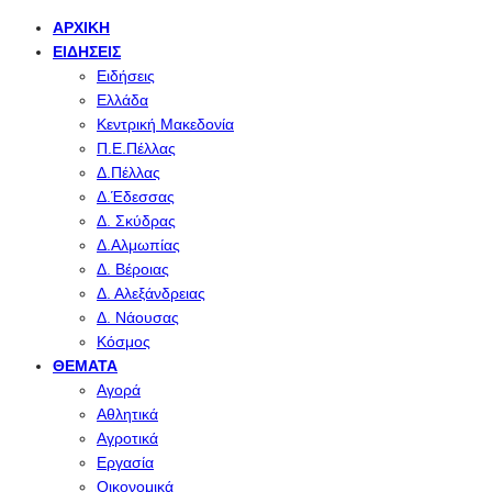
ΑΡΧΙΚΉ
ΕΙΔΉΣΕΙΣ
Ειδήσεις
Ελλάδα
Κεντρική Μακεδονία
Π.Ε.Πέλλας
Δ.Πέλλας
Δ.Έδεσσας
Δ. Σκύδρας
Δ.Αλμωπίας
Δ. Βέροιας
Δ. Αλεξάνδρειας
Δ. Νάουσας
Κόσμος
ΘΈΜΑΤΑ
Αγορά
Αθλητικά
Αγροτικά
Εργασία
Οικονομικά