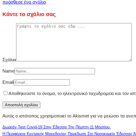
πρόσθεσε ένα σχόλιο
Κάντε το σχόλιο σας
Σχόλια
Name
Email
Αποθηκεύστε το όνομα, το ηλεκτρονικό ταχυδρομείο και τον ι
Αυτός ο ιστότοπος χρησιμοποιεί το Akismet για να μειώσει τα ανε
Δωρεάν Test Covid-19 Στην Έδεσσα Την Πέμπτη 11 Μαρτίου.
Η Περιφέρεια Κεντρικής Μακεδονίας Παρέδωσε Στο Νοσοκομείο Έδεσσας Ά