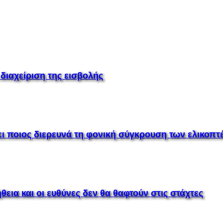
 διαχείριση της εισβολής
ει ποιος διερευνά τη φονική σύγκρουση των ελικοπ
θεια και οι ευθύνες δεν θα θαφτούν στις στάχτες