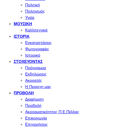
Πολιτική
Πολιτισμός
Υγεία
ΜΟΥΣΙΚΉ
Καλλιτεχνικά
ΙΣΤΟΡΊΑ
Εγκαταστάσεις
Φωτογραφίες
Ιστορικό
ΣΤΟΧΕΎΟΝΤΑΣ
Πρόγραμμα
Εκδηλώσεις
Ακροατές
Η Περιοχη μας
ΠΡΟΒΟΛΉ
Διαφήμιση
Προβολή
Ακροαματικότητες Π.Ε.Πέλλας
Επικοινωνία
Επιχειρήσεις