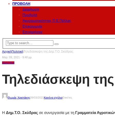
ΠΡΟΒΟΛΉ
Διαφήμιση
Προβολή
Ακροαματικότητες Π.Ε.Πέλλας
Επικοινωνία
Επιχειρήσεις
Αρχική
Πολιτική
Τηλεδιάσκεψη της Δημ.Τ.Ο. Σκύδρας.
Μαρ. 09, 2021 - 9:48 μμ
ΠΟΛΙΤΙΚΉ
Τηλεδιάσκεψη της
Θωμάς Χριστάκης
09/03/2021
Κανένα σχόλιο
Ετικέτες
Η
Δημ.Τ.Ο. Σκύδρας
σε συνεργασία με τη
Γραμματεία Αγροτικ