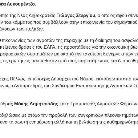
έα Λυκουρέντζο
.
ροπής της Νέας Δημοκρατίας
Γιώργος Στεργίου
, ο οποίος αφού συν
του κόμματος που συμβάλλουν στην επικοινωνία του σημαντικού έ
μάνσεων των πολιτών.
επικοινωνίας των αγροτών της περιοχής με τη διοίκηση του ασφαλισ
ικείμενες δράσεις του ΕΛΓΑ, τις προσπάθειες για την οικονομική β
ληροφοριακών συστημάτων με σκοπό την ταχύτερη διενέργεια των 
τις ερωτήσεις που τέθηκαν από τους παριστάμενους και δεσμεύθηκ
ρχης Πέλλας, οι τέσσερις Δήμαρχοι του Νόμου, εκπρόσωποι από το
νοι, ο Αντιπρόεδρος του Συνδέσμου Εκπροσώπησης Αγροτικών Συ
Σκύδρας
Μάκης Δημητριάδης
και η Γραμματέας Αγροτικών Φορέων
 εκδηλώσεις με στόχο την προβολή των συγκριτικών πλεονεκτημάτω
ονα τη σωστή ενημέρωση αλλά και τη βελτίωση της καθημερινότητ