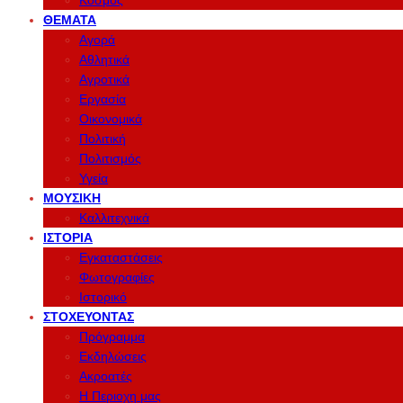
Κόσμος
ΘΈΜΑΤΑ
Αγορά
Αθλητικά
Αγροτικά
Εργασία
Οικονομικά
Πολιτική
Πολιτισμός
Υγεία
ΜΟΥΣΙΚΉ
Καλλιτεχνικά
ΙΣΤΟΡΊΑ
Εγκαταστάσεις
Φωτογραφίες
Ιστορικό
ΣΤΟΧΕΎΟΝΤΑΣ
Πρόγραμμα
Εκδηλώσεις
Ακροατές
Η Περιοχη μας