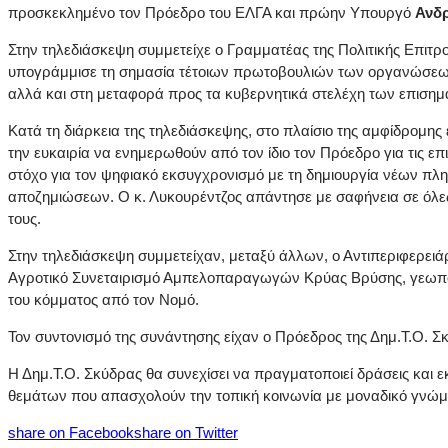
προσκεκλημένο τον Πρόεδρο του ΕΛΓΑ και πρώην Υπουργό
Ανδρ
Στην τηλεδιάσκεψη συμμετείχε ο Γραμματέας της Πολιτικής Επιτ
υπογράμμισε τη σημασία τέτοιων πρωτοβουλιών των οργανώσεων 
αλλά και στη μεταφορά προς τα κυβερνητικά στελέχη των επιση
Κατά τη διάρκεια της τηλεδιάσκεψης, στο πλαίσιο της αμφίδρομης 
την ευκαιρία να ενημερωθούν από τον ίδιο τον Πρόεδρο για τις επ
στόχο για τον ψηφιακό εκσυγχρονισμό με τη δημιουργία νέων π
αποζημιώσεων. Ο κ. Λυκουρέντζος απάντησε με σαφήνεια σε όλες 
τους.
Στην τηλεδιάσκεψη συμμετείχαν, μεταξύ άλλων, ο Αντιπεριφερειά
Αγροτικό Συνεταιρισμό Αμπελοπαραγωγών Κρύας Βρύσης, γεωπό
του κόμματος από τον Νομό.
Τον συντονισμό της συνάντησης είχαν ο Πρόεδρος της Δημ.Τ.Ο. 
Η Δημ.Τ.Ο. Σκύδρας θα συνεχίσει να πραγματοποιεί δράσεις και
θεμάτων που απασχολούν την τοπική κοινωνία με μοναδικό γνώμ
share on Facebook
share on Twitter