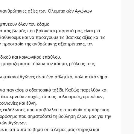
ι πανανθρώπινες αξίες των Ολυμπιακών Αγώνων
εμπνέουν όλον τον κόσμο.
υτός βωμός που βρίσκεται μπροστά μας είναι μια
βαθύνουμε και να προάγουμε τις βασικές αξίες και τις
ην προστασία της ανθρώπινης αξιοπρέπειας, την
αδικού και κοινωνικού επάθλου.
η μοιραζόμαστε μ΄όλον τον κόσμο, μ΄όλους τους
μπιακοί Αγώνες είναι ένα αθλητικό, πολιτιστικό νήμα,
ένα παγκόσμιο οδοιπορικό ταξίδι. Καθώς παρελθόν και
διαπερνούν εποχές, τόπους πολιτισμούς, εμπνέουν,
οινωνίες και έθνη.
τής εκδήλωσης που προβάλλει τη σπουδαία συμπόρευση
ί ορόσημο που σηματοδοτεί τη βούληση όλων μας για την
ακών Αγώνων.
ε κι απ΄αυτό το βήμα ότι ο Δήμος μας στηρίζει και