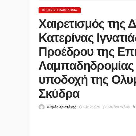
ΚΕΝΤΡΙΚΉ ΜΑΚΕΔΟΝΊΑ
Χαιρετισμός της
Κατερίνας Ιγνατιά
Προέδρου της Επ
Λαμπαδηδρομίας
ΑΣΤΥΝΟΜΊΑ
υποδοχή της Ολυ
Θρίλερ με τον θάνατο 
στις Σέρρες- Συνεχίζοντ
Σκύδρα
έρευνες της Αστυνομίας
ύποπτος έως τώρα
Θωμάς Χριστάκης
04/12/2025
Κανένα σχόλιο
06/08/2026