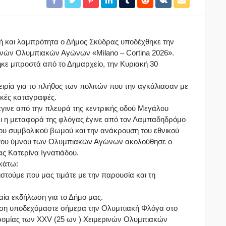
μή και λαμπρότητα ο Δήμος Σκύδρας υποδέχθηκε την
νών Ολυμπιακών Αγώνων «Milano – Cortina 2026».
κε μπροστά από το Δημαρχείο, την Κυριακή 30
πειρία για το πλήθος των πολιτών που την αγκάλιασαν με
ικές καταγραφές.
γινε από την πλευρά της κεντρικής οδού Μεγάλου
 η μεταφορά της φλόγας έγινε από τον Λαμπαδηδρόμο
ου συμβολικού βωμού και την ανάκρουση του εθνικού
αι του ύμνου των Ολυμπιακών Αγώνων ακολούθησε ο
ς Κατερίνα Ιγνατιάδου.
ακάτω:
στούμε που μας τιμάτε με την παρουσία και τη
δαία εκδήλωση για το Δήμο μας.
ηση υποδεχόμαστε σήμερα την Ολυμπιακή Φλόγα στο
ρομίας των XXV (25 ων ) Χειμερινών Ολυμπιακών