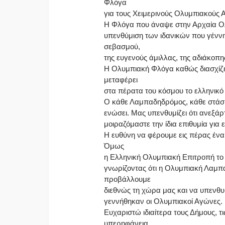
Φλόγα
για τους Χειμερινούς Ολυμπιακούς Α
Η Φλόγα που άναψε στην Αρχαία Ολ
υπενθύμιση των ιδανικών που γέννη
σεβασμού,
της ευγενούς άμιλλας, της αδιάκοπ
Η Ολυμπιακή Φλόγα καθώς διασχίζει
μεταφέρει
στα πέρατα του κόσμου το ελληνικό
Ο κάθε Λαμπαδηδρόμος, κάθε στάση,
ενώσει. Μας υπενθυμίζει ότι ανεξάρ
μοιραζόμαστε την ίδια επιθυμία για 
Η ευθύνη να φέρουμε εις πέρας ένα 
Όμως
η Ελληνική Ολυμπιακή Επιτροπή το
γνωρίζοντας ότι η Ολυμπιακή Λαμπα
προβάλλουμε
διεθνώς τη χώρα μας και να υπενθυ
γεννήθηκαν οι Ολυμπιακοί Αγώνες.
Ευχαριστώ ιδιαίτερα τους Δήμους, τ
υπερηφάνεια.