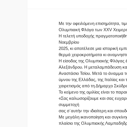
Με την οφειλόμενη επισημότητα, τι
Ολυμπιακή Φλόγα των XXV Χειμερι
Η τελετή υποδοχής πραγματοποιήθη
Νοεμβρίου
2025, κι αποτέλεσε μια ιστορική εμ
θερμά χειροκροτήματα κι αναμνηστ
Η είσοδος της Ολυμπιακής Φλόγας έ
Αλεξάνδρου. Η μεταλαμπάδευση και
Αναστάσιο Τσίου. Μετά το άναμμα τ
ύμνου της Ελλάδας, της Ιταλίας κ
χαιρετισμός από τη Δήμαρχο Σκύδρα
Το κείμενο της ομιλίας είναι το παρ
«Σας καλωσορίζουμε και σας ευχαρι
συμμετοχή
σας σ΄αυτήν την ιδιαίτερη και σπου
Με μεγάλη ικανοποίηση και συγκίν
πλαίσιο της Ολυμπιακής Λαμπαδηδ