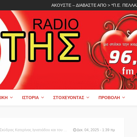
ΑΚΟΥΣΤΕ – ΔΙΑΒΑΣΤΕ ΑΠΟ > *Π.Ε. ΠΕΛ
ΙΚΉ
ΙΣΤΟΡΊΑ
ΣΤΟΧΕΎΟΝΤΑΣ
ΠΡΟΒΟΛΉ
υ της Επιτροπής Ολυμπιακής Λαμπαδηδρομίας Θωμά Τόκα στην υποδοχή της Ολυμπιακής Φλόγας στη Σκύδρα
Δεκ. 04, 2025 - 1:39 πμ