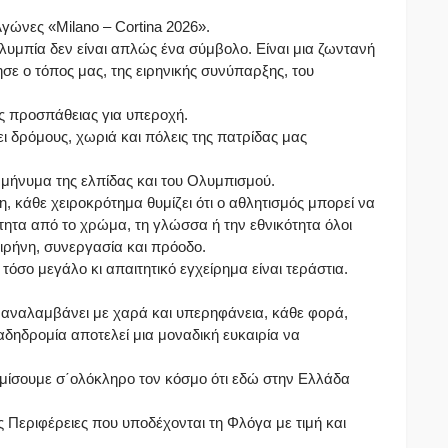
γώνες «Milano – Cortina 2026».
υμπία δεν είναι απλώς ένα σύμβολο. Είναι μια ζωντανή
σε ο τόπος μας, της ειρηνικής συνύπαρξης, του
ης προσπάθειας για υπεροχή.
 δρόμους, χωριά και πόλεις της πατρίδας μας
 μήνυμα της ελπίδας και του Ολυμπισμού.
 κάθε χειροκρότημα θυμίζει ότι ο αθλητισμός μπορεί να
τητα από το χρώμα, τη γλώσσα ή την εθνικότητα όλοι
ειρήνη, συνεργασία και πρόοδο.
τόσο μεγάλο κι απαιτητικό εγχείρημα είναι τεράστια.
 αναλαμβάνει με χαρά και υπερηφάνεια, κάθε φορά,
δηδρομία αποτελεί μια μοναδική ευκαιρία να
μίσουμε σ΄ολόκληρο τον κόσμο ότι εδώ στην Ελλάδα
ις Περιφέρειες που υποδέχονται τη Φλόγα με τιμή και