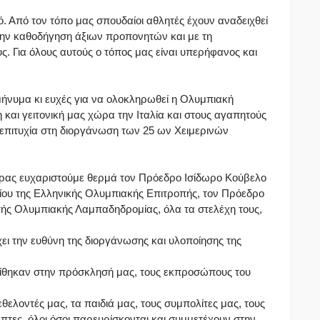
. Από τον τόπο μας σπουδαίοι αθλητές έχουν αναδειχθεί
την καθοδήγηση άξιων προπονητών και με τη
. Για όλους αυτούς ο τόπος μας είναι υπερήφανος και
ήνυμα κι ευχές για να ολοκληρωθεί η Ολυμπιακή
 και γειτονική μας χώρα την Ιταλία και στους αγαπητούς
επιτυχία στη διοργάνωση των 25 ων Χειμερινών
δρας ευχαριστούμε θερμά τον Πρόεδρο Ισίδωρο Κούβελο
υλίου της Ελληνικής Ολυμπιακής Επιτροπής, τον Πρόεδρο
πής Ολυμπιακής Λαμπαδηδρομίας, όλα τα στελέχη τους,
.
ει την ευθύνη της διοργάνωσης και υλοποίησης της
ίθηκαν στην πρόσκλησή μας, τους εκπροσώπους του
εθελοντές μας, τα παιδιά μας, τους συμπολίτες μας, τους
έπτες, όλοι όσοι παρευρίσκονται και συμμετέχουν στην