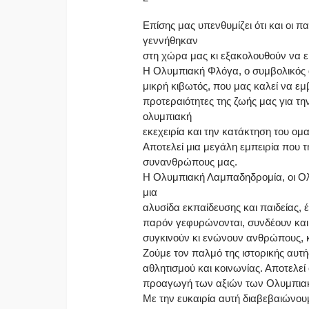
Επίσης μας υπενθυμίζει ότι και ο
γεννήθηκαν
στη χώρα μας κι εξακολουθούν να 
Η Ολυμπιακή Φλόγα, ο συμβολικός α
μικρή κιβωτός, που μας καλεί να εμ
προτεραιότητες της ζωής μας για τ
ολυμπιακή
εκεχειρία και την κατάκτηση του ομ
Αποτελεί μια μεγάλη εμπειρία που τ
συνανθρώπους μας.
Η Ολυμπιακή Λαμπαδηδρομία, οι Ολυ
μια
αλυσίδα εκπαίδευσης και παιδείας, 
παρόν γεφυρώνονται, συνδέουν και 
συγκινούν κι ενώνουν ανθρώπους, κ
Ζούμε τον παλμό της ιστορικής αυ
αθλητισμού και κοινωνίας. Αποτελε
προαγωγή των αξιών των Ολυμπι
Με την ευκαιρία αυτή διαβεβαιώνουμ