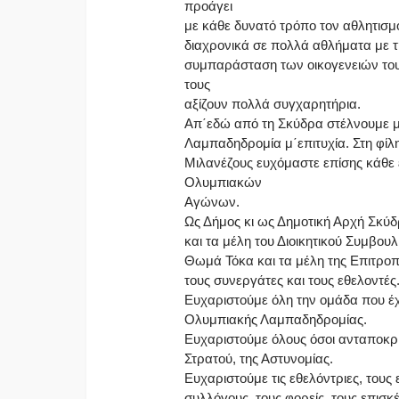
προάγει
με κάθε δυνατό τρόπο τον αθλητισμό
διαχρονικά σε πολλά αθλήματα με 
συμπαράσταση των οικογενειών τους
τους
αξίζουν πολλά συγχαρητήρια.
Απ΄εδώ από τη Σκύδρα στέλνουμε μ
Λαμπαδηδρομία μ΄επιτυχία. Στη φίλη
Μιλανέζους ευχόμαστε επίσης κάθε 
Ολυμπιακών
Αγώνων.
Ως Δήμος κι ως Δημοτική Αρχή Σκύ
και τα μέλη του Διοικητικού Συμβο
Θωμά Τόκα και τα μέλη της Επιτρο
τους συνεργάτες και τους εθελοντές
Ευχαριστούμε όλη την ομάδα που έχ
Ολυμπιακής Λαμπαδηδρομίας.
Ευχαριστούμε όλους όσοι ανταποκρ
Στρατού, της Αστυνομίας.
Ευχαριστούμε τις εθελόντριες, τους 
συλλόγους, τους φορείς, τους επισκ