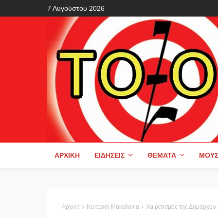
7 Αυγούστου 2026
ΑΡΧΙΚΉ
ΕΙΔΉΣΕΙΣ
ΘΈΜΑΤΑ
ΜΟΥΣ
Αρχική
Κεντρική Μακεδονία
Χαιρετισμός της Δημάρχου Σκύδρας Κατερίνας Ιγνατιάδου και του Προέδρο