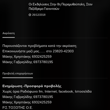
Οι Εκδηλώσεις Στην 8η Παραμυθούπολη, Στον
Πεζόδρομο Γιαννιτσών
26/12/2018
Ακρόαση
Παρουσιάζονται προβλήματα κατά την ακρόαση;
Επικοινωνήστε μαζί μας...... στο 23820-42303
Μάκης Χρηστάκης 6932425259
Μάκης Γαβριηλίδης 6973780195
Προβολή επιχειρήσεων
Ενημέρωση -Προσφορά προβολής
Xωρίς όρια Ραδιόφωνο fm, Internet, facebook, Ιστοσελίδα
Μάκης Γαβριηλίδης 6973780195
Μάκης Χρηστάκης 6932425259
Ρ.Σ.ΤΟΞΟΤΗΣ Ο.Ε.