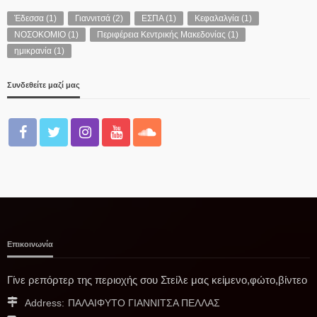
Έδεσσα
(1)
Γιαννιτσά
(2)
ΕΣΠΑ
(1)
Κεφαλαλγία
(1)
ΝΟΣΟΚΟΜΙΟ
(1)
Περιφέρεια Κεντρικής Μακεδονίας
(1)
ημικρανία
(1)
Συνδεθείτε μαζί μας
Επικοινωνία
Γίνε ρεπόρτερ της περιοχής σου Στείλε μας κείμενο,φώτο,βίντεο
Address:
ΠΑΛΑΙΦΥΤΟ ΓΙΑΝΝΙΤΣΑ ΠΕΛΛΑΣ