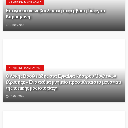
ΚΕΝΤΡΙΚΉ ΜΑΚΕΔΟΝΊΑ
Επείγουσα κοινοβουλευτική παρέμβαση Γιώργου
Καρασμάνη:
04/08/2026
ΚΕΝΤΡΙΚΉ ΜΑΚΕΔΟΝΊΑ
Ο Λάκης Βασιλειάδης στα Εγκαίνια Κάστρου Μογλενών
(Χρυσής): «Ένα ακόμα μνημείο προστίθεται στο μονοπάτι
της τοπικής μας ιστορίας»
03/08/2026