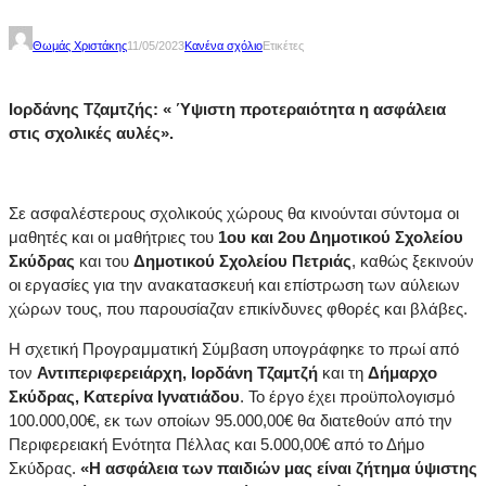
Θωμάς Χριστάκης
11/05/2023
Κανένα σχόλιο
Ετικέτες
Ιορδάνης Τζαμτζής: « Ύψιστη προτεραιότητα η ασφάλεια
στις σχολικές αυλές».
Σε ασφαλέστερους σχολικούς χώρους θα κινούνται σύντομα οι
μαθητές και οι μαθήτριες του
1ου και 2ου Δημοτικού Σχολείου
Σκύδρας
και του
Δημοτικού Σχολείου Πετριάς
, καθώς ξεκινούν
οι εργασίες για την ανακατασκευή και επίστρωση των αύλειων
χώρων τους, που παρουσίαζαν επικίνδυνες φθορές και βλάβες.
Η σχετική Προγραμματική Σύμβαση υπογράφηκε το πρωί από
τον
Αντιπεριφερειάρχη, Ιορδάνη Τζαμτζή
και τη
Δήμαρχο
Σκύδρας, Κατερίνα Ιγνατιάδου
. Το έργο έχει προϋπολογισμό
100.000,00€, εκ των οποίων 95.000,00€ θα διατεθούν από την
Περιφερειακή Ενότητα Πέλλας και 5.000,00€ από το Δήμο
Σκύδρας.
«Η ασφάλεια των παιδιών μας είναι ζήτημα ύψιστης