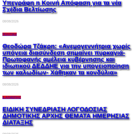
Υπεγράφη η Κοινή Απόφαση για τα νέα
Σχέδια Βελτίωσης
08/08/2026
ΠΟΛΙΤΙΚΉ
Θεοδώρα Τζάκρη: «Ανεμογεννήτρια χωρίς
υπόγεια διασύνδεση σημαίνει πυρκαγιά-
Πρωτοφανής αμέλεια κυβέρνησης και
ιδιωτικού ΔΕΔΔΗΕ για την υπογειοποίηση
των καλωδίων- Χάθηκαν τα κονδύλια»
08/08/2026
Δ.ΑΛΜΩΠΊΑΣ
ΕΙΔΙΚΗ ΣΥΝΕΔΡΙΑΣΗ ΛΟΓΟΔΟΣΙΑΣ
ΔΗΜΟΤΙΚΗΣ ΑΡΧΗΣ ΘΕΜΑΤΑ ΗΜΕΡΗΣΙΑΣ
ΔΙΑΤΑΞΗΣ