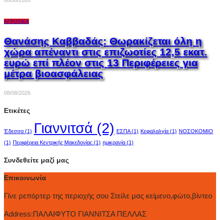
08/08/2026
ΑΓΡΟΤΙΚΆ
Θανάσης Καββαδάς: Θωρακίζεται όλη η
χώρα απέναντι στις επιζωοτίες 12,5 εκατ.
ευρώ επί πλέον στις 13 Περιφέρειες για
μέτρα βιοασφάλειας
08/08/2026
Ετικέτες
Γιαννιτσά
(2)
Έδεσσα
(1)
ΕΣΠΑ
(1)
Κεφαλαλγία
(1)
ΝΟΣΟΚΟΜΙΟ
(1)
Περιφέρεια Κεντρικής Μακεδονίας
(1)
ημικρανία
(1)
Συνδεθείτε μαζί μας
Επικοινωνία
Γίνε ρεπόρτερ της περιοχής σου Στείλε μας κείμενο,φώτο,βίντεο
Address:
ΠΑΛΑΙΦΥΤΟ ΓΙΑΝΝΙΤΣΑ ΠΕΛΛΑΣ