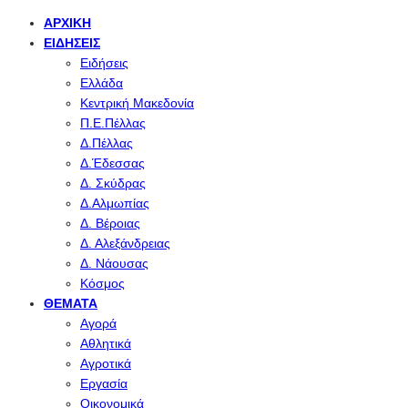
ΑΡΧΙΚΉ
ΕΙΔΉΣΕΙΣ
Ειδήσεις
Ελλάδα
Κεντρική Μακεδονία
Π.Ε.Πέλλας
Δ.Πέλλας
Δ.Έδεσσας
Δ. Σκύδρας
Δ.Αλμωπίας
Δ. Βέροιας
Δ. Αλεξάνδρειας
Δ. Νάουσας
Κόσμος
ΘΈΜΑΤΑ
Αγορά
Αθλητικά
Αγροτικά
Εργασία
Οικονομικά