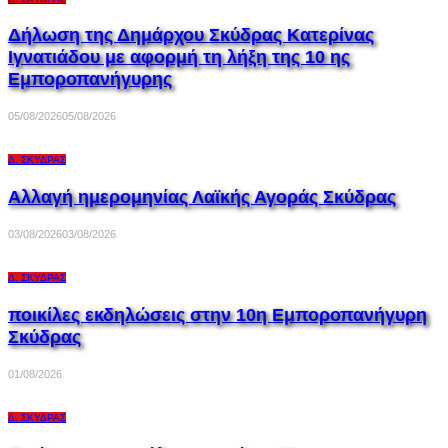
Δήλωση της Δημάρχου Σκύδρας Κατερίνας
Ιγνατιάδου με αφορμή τη λήξη της 10 ης
Εμποροπανήγυρης
05/08/2026
05/08/2026
Δ. ΣΚΎΔΡΑΣ
Αλλαγή ημερομηνίας Λαϊκής Αγοράς Σκύδρας
03/08/2026
03/08/2026
Δ. ΣΚΎΔΡΑΣ
ποικίλες εκδηλώσεις στην 10η Εμποροπανήγυρη
Σκύδρας
01/08/2026
Δ. ΣΚΎΔΡΑΣ