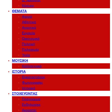
Δ. Νάουσας
Κόσμος
ΘΈΜΑΤΑ
Αγορά
Αθλητικά
Αγροτικά
Εργασία
Οικονομικά
Πολιτική
Πολιτισμός
Υγεία
ΜΟΥΣΙΚΉ
Καλλιτεχνικά
ΙΣΤΟΡΊΑ
Εγκαταστάσεις
Φωτογραφίες
Ιστορικό
ΣΤΟΧΕΎΟΝΤΑΣ
Πρόγραμμα
Εκδηλώσεις
Ακροατές