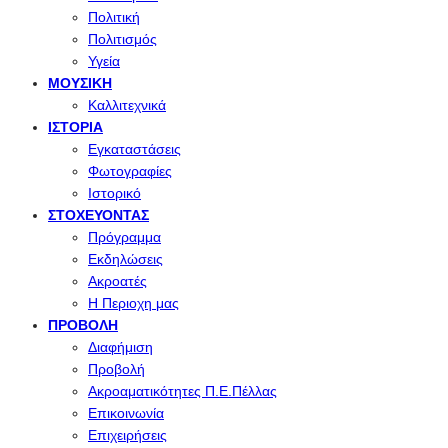
Πολιτική
Πολιτισμός
Υγεία
ΜΟΥΣΙΚΉ
Καλλιτεχνικά
ΙΣΤΟΡΊΑ
Εγκαταστάσεις
Φωτογραφίες
Ιστορικό
ΣΤΟΧΕΎΟΝΤΑΣ
Πρόγραμμα
Εκδηλώσεις
Ακροατές
Η Περιοχη μας
ΠΡΟΒΟΛΉ
Διαφήμιση
Προβολή
Ακροαματικότητες Π.Ε.Πέλλας
Επικοινωνία
Επιχειρήσεις