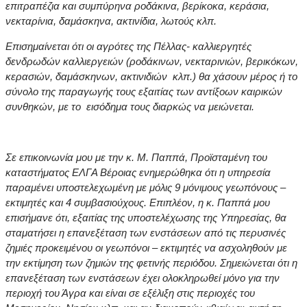
επιτραπέζια και συμπύρηνα ροδάκινα, βερίκοκα, κεράσια,
νεκταρίνια, δαμάσκηνα, ακτινίδια, λωτούς κλπ.
Επισημαίνεται ότι
οι αγρότες της Πέλλας- καλλιεργητές
δενδρωδών καλλιεργειών (ροδάκινων, νεκταρινιών, βερικόκων,
κερασιών, δαμάσκηνων, ακτινιδιών κλπ.) θα χάσουν μέρος ή το
σύνολο της παραγωγής τους εξαιτίας των αντίξοων καιρικών
συνθηκών, με το εισόδημα τους διαρκώς να μειώνεται.
Σε επικοινωνία μου με την κ. Μ. Παππά, Προϊσταμένη του
καταστήματος ΕΛΓΑ Βέροιας ενημερώθηκα ότι η υπηρεσία
παραμένει υποστελεχωμένη με μόλις 9 μόνιμους γεωπόνους –
εκτιμητές και 4 συμβασιούχους. Επιπλέον, η κ. Παππά μου
επισήμανε ότι, εξαιτίας της υποστελέχωσης της Υπηρεσίας, θα
σταματήσει η επανεξέταση των ενστάσεων από τις περυσινές
ζημιές προκειμένου οι γεωπόνοι – εκτιμητές να ασχοληθούν με
την εκτίμηση των ζημιών της φετινής περιόδου. Σημειώνεται ότι η
επανεξέταση των ενστάσεων έχει ολοκληρωθεί μόνο για την
περιοχή του Άγρα και είναι σε εξέλιξη στις περιοχές του