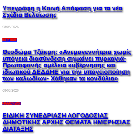
Υπεγράφη η Κοινή Απόφαση για τα νέα
Σχέδια Βελτίωσης
08/08/2026
ΠΟΛΙΤΙΚΉ
Θεοδώρα Τζάκρη: «Ανεμογεννήτρια χωρίς
υπόγεια διασύνδεση σημαίνει πυρκαγιά-
Πρωτοφανής αμέλεια κυβέρνησης και
ιδιωτικού ΔΕΔΔΗΕ για την υπογειοποίηση
των καλωδίων- Χάθηκαν τα κονδύλια»
08/08/2026
Δ.ΑΛΜΩΠΊΑΣ
ΕΙΔΙΚΗ ΣΥΝΕΔΡΙΑΣΗ ΛΟΓΟΔΟΣΙΑΣ
ΔΗΜΟΤΙΚΗΣ ΑΡΧΗΣ ΘΕΜΑΤΑ ΗΜΕΡΗΣΙΑΣ
ΔΙΑΤΑΞΗΣ