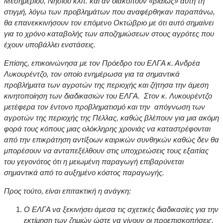
Μεσημερίου, Νησίου κλπ. και αν διακοπούν «βιαίως» αυτή τη
στιγμή, λόγω των προβλημάτων που αναφέρθηκαν παραπάνω,
θα επανεκκινήσουν τον επόμενο Οκτώβριο με ότι αυτό σημαίνει
για το χρόνο καταβολής των αποζημιώσεων στους αγρότες που
έχουν υποβάλλει ενστάσεις.
Επίσης, επικοινώνησα με τον Πρόεδρο του ΕΛΓΑ κ. Ανδρέα
Λυκουρέντζο, τον οποίο ενημέρωσα για τα σημαντικά
προβλήματα των αγροτών της περιοχής και ζήτησα την άμεση
κινητοποίηση των διαδικασιών του ΕΛΓΑ. Στον κ. Λυκουρέντζο
μετέφερα τον έντονο προβληματισμό και την απόγνωση των
αγροτών της περιοχής της Πέλλας, καθώς βλέπουν για μια ακόμη
φορά τους κόπους μιας ολόκληρης χρονιάς να καταστρέφονται
από την επικράτηση αντίξοων καιρικών συνθηκών καθώς δεν θα
μπορέσουν να ανταπεξέλθουν στις υποχρεώσεις τους εξαιτίας
του γεγονότος ότι η μειωμένη παραγωγή επιβαρύνεται
σημαντικά από το αυξημένο κόστος παραγωγής.
Προς τούτο, είναι επιτακτική η ανάγκη:
Ο ΕΛΓΑ να ξεκινήσει άμεσα τις σχετικές διαδικασίες για την
εκτίμηση των ζημιών ώστε να γίνουν οι προεπισκοπήσεις,