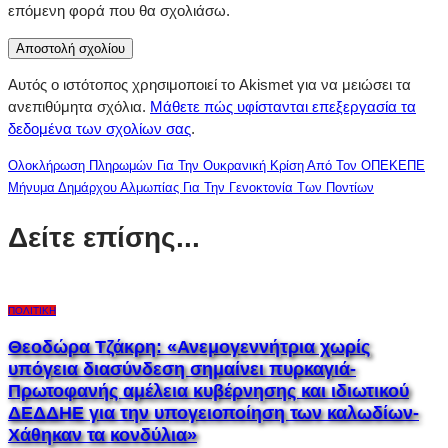
επόμενη φορά που θα σχολιάσω.
Αυτός ο ιστότοπος χρησιμοποιεί το Akismet για να μειώσει τα
ανεπιθύμητα σχόλια.
Μάθετε πώς υφίστανται επεξεργασία τα
δεδομένα των σχολίων σας
.
Ολοκλήρωση Πληρωμών Για Την Ουκρανική Κρίση Από Τον ΟΠΕΚΕΠΕ
Μήνυμα Δημάρχου Αλμωπίας Για Την Γενοκτονία Των Ποντίων
Δείτε επίσης...
ΠΟΛΙΤΙΚΉ
Θεοδώρα Τζάκρη: «Ανεμογεννήτρια χωρίς
υπόγεια διασύνδεση σημαίνει πυρκαγιά-
Πρωτοφανής αμέλεια κυβέρνησης και ιδιωτικού
ΔΕΔΔΗΕ για την υπογειοποίηση των καλωδίων-
Χάθηκαν τα κονδύλια»