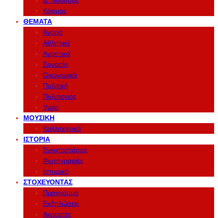
Δ. Νάουσας
Κόσμος
ΘΈΜΑΤΑ
Αγορά
Αθλητικά
Αγροτικά
Εργασία
Οικονομικά
Πολιτική
Πολιτισμός
Υγεία
ΜΟΥΣΙΚΉ
Καλλιτεχνικά
ΙΣΤΟΡΊΑ
Εγκαταστάσεις
Φωτογραφίες
Ιστορικό
ΣΤΟΧΕΎΟΝΤΑΣ
Πρόγραμμα
Εκδηλώσεις
Ακροατές