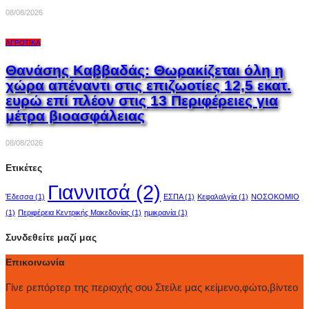
08/08/2026
ΑΓΡΟΤΙΚΆ
Θανάσης Καββαδάς: Θωρακίζεται όλη η
χώρα απέναντι στις επιζωοτίες 12,5 εκατ.
ευρώ επί πλέον στις 13 Περιφέρειες για
μέτρα βιοασφάλειας
08/08/2026
Ετικέτες
Γιαννιτσά
(2)
Έδεσσα
(1)
ΕΣΠΑ
(1)
Κεφαλαλγία
(1)
ΝΟΣΟΚΟΜΙΟ
(1)
Περιφέρεια Κεντρικής Μακεδονίας
(1)
ημικρανία
(1)
Συνδεθείτε μαζί μας
Επικοινωνία
Γίνε ρεπόρτερ της περιοχής σου Στείλε μας κείμενο,φώτο,βίντεο