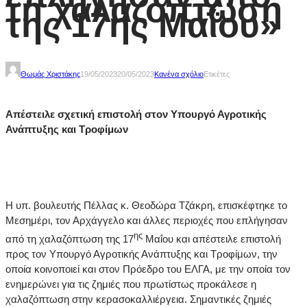
τη χαλαζόπτωση
της 17ης Μαΐου»
Θωμάς Χριστάκης
19/05/2023
20/05/2023
Κανένα σχόλιο
Ετικέτες
Απέστειλε σχετική επιστολή στον Υπουργό Αγροτικής
Ανάπτυξης και Τροφίμων
Η υπ. βουλευτής Πέλλας κ. Θεοδώρα Τζάκρη, επισκέφτηκε το
Μεσημέρι, τον Αρχάγγελο και άλλες περιοχές που επλήγησαν
ης
από τη χαλαζόπτωση της 17
Μαΐου και απέστειλε επιστολή
προς τον Υπουργό Αγροτικής Ανάπτυξης και Τροφίμων, την
οποία κοινοποιεί και στον Πρόεδρο του ΕΛΓΑ, με την οποία τον
ενημερώνει για τις ζημιές που πρωτίστως προκάλεσε η
χαλαζόπτωση στην κερασοκαλλιέργεια. Σημαντικές ζημιές