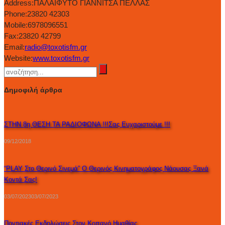
Address:
ΠΑΛΑΙΦΥΤΟ ΓΙΑΝΝΙΤΣΑ ΠΕΛΛΑΣ
Phone:
23820 42303
Mobile:
6978096551
Fax:
23820 42799
Email:
radio@toxotisfm.gr
Website:
www.toxotisfm.gr
Δημοφιλή άρθρα
ΣΤΗΝ 8η ΘΕΣΗ ΤΑ ΡΑΔΙΟΦΩΝΑ !!!Σας Ευχαριστούμε !!!
09/12/2018
“PLAY Στο Θερινό Σινεμά” Ο Θερινός Κινηματογράφος Νάουσας Ξανά
Κοντά Σας!
03/07/2023
03/07/2023
Ποντιακές Εκδηλώσεις Στον Κοπανό Ημαθίας