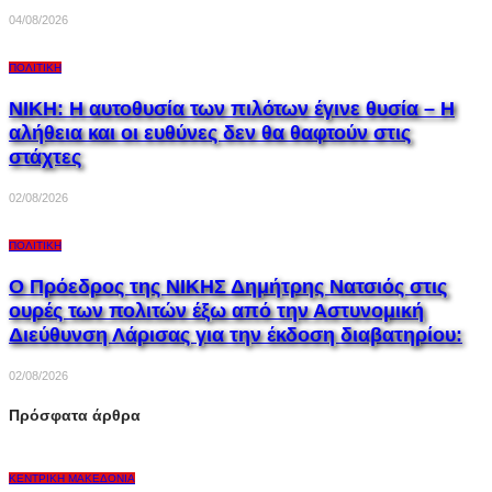
04/08/2026
ΠΟΛΙΤΙΚΉ
ΝΙΚΗ: Η αυτοθυσία των πιλότων έγινε θυσία – Η
αλήθεια και οι ευθύνες δεν θα θαφτούν στις
στάχτες
02/08/2026
ΠΟΛΙΤΙΚΉ
Ο Πρόεδρος της ΝΙΚΗΣ Δημήτρης Νατσιός στις
ουρές των πολιτών έξω από την Αστυνομική
Διεύθυνση Λάρισας για την έκδοση διαβατηρίου:
02/08/2026
Πρόσφατα άρθρα
ΚΕΝΤΡΙΚΉ ΜΑΚΕΔΟΝΊΑ