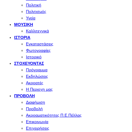
Πολιτική
Πολιτισμός
Υγεία
ΜΟΥΣΙΚΉ
Καλλιτεχνικά
ΙΣΤΟΡΊΑ
Εγκαταστάσεις
Φωτογραφίες
Ιστορικό
ΣΤΟΧΕΎΟΝΤΑΣ
Πρόγραμμα
Εκδηλώσεις
Ακροατές
Η Περιοχη μας
ΠΡΟΒΟΛΉ
Διαφήμιση
Προβολή
Ακροαματικότητες Π.Ε.Πέλλας
Επικοινωνία
Επιχειρήσεις