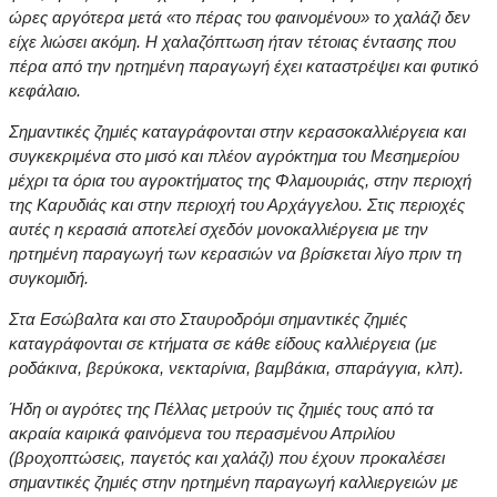
ώρες αργότερα μετά «το πέρας του φαινομένου» το χαλάζι δεν
είχε λιώσει ακόμη. Η χαλαζόπτωση ήταν τέτοιας έντασης που
πέρα από την ηρτημένη παραγωγή έχει καταστρέψει και φυτικό
κεφάλαιο.
Σημαντικές ζημιές καταγράφονται στην κερασοκαλλιέργεια και
συγκεκριμένα στο μισό και πλέον αγρόκτημα του Μεσημερίου
μέχρι τα όρια του αγροκτήματος της Φλαμουριάς, στην περιοχή
της Καρυδιάς και στην περιοχή του Αρχάγγελου. Στις περιοχές
αυτές η κερασιά αποτελεί σχεδόν μονοκαλλιέργεια με την
ηρτημένη παραγωγή των κερασιών να βρίσκεται λίγο πριν τη
συγκομιδή.
Στα Εσώβαλτα και στο Σταυροδρόμι σημαντικές ζημιές
καταγράφονται σε κτήματα σε κάθε είδους καλλιέργεια (με
ροδάκινα, βερύκοκα, νεκταρίνια, βαμβάκια, σπαράγγια, κλπ).
Ήδη οι αγρότες της Πέλλας μετρούν τις ζημιές τους από τα
ακραία καιρικά φαινόμενα του περασμένου Απριλίου
(βροχοπτώσεις, παγετός και χαλάζι) που
έχουν προκαλέσει
σημαντικές
ζημιές στην ηρτημένη παραγωγή καλλιεργειών με