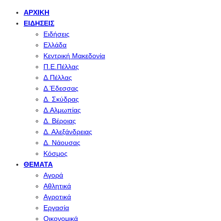
ΑΡΧΙΚΉ
ΕΙΔΉΣΕΙΣ
Ειδήσεις
Ελλάδα
Κεντρική Μακεδονία
Π.Ε.Πέλλας
Δ.Πέλλας
Δ.Έδεσσας
Δ. Σκύδρας
Δ.Αλμωπίας
Δ. Βέροιας
Δ. Αλεξάνδρειας
Δ. Νάουσας
Κόσμος
ΘΈΜΑΤΑ
Αγορά
Αθλητικά
Αγροτικά
Εργασία
Οικονομικά