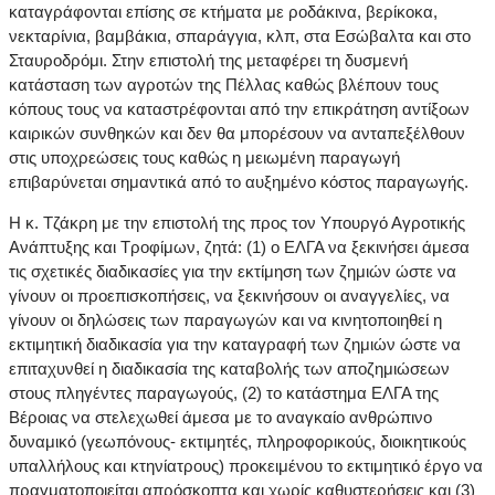
καταγράφονται επίσης σε κτήματα με ροδάκινα, βερίκοκα,
νεκταρίνια, βαμβάκια, σπαράγγια, κλπ, στα Εσώβαλτα και στο
Σταυροδρόμι. Στην επιστολή της μεταφέρει τη δυσμενή
κατάσταση των αγροτών της Πέλλας καθώς βλέπουν τους
κόπους τους να καταστρέφονται από την επικράτηση αντίξοων
καιρικών συνθηκών και δεν θα μπορέσουν να ανταπεξέλθουν
στις υποχρεώσεις τους καθώς η μειωμένη παραγωγή
επιβαρύνεται σημαντικά από το αυξημένο κόστος παραγωγής.
Η κ. Τζάκρη με την επιστολή της προς τον Υπουργό Αγροτικής
Ανάπτυξης και Τροφίμων, ζητά: (1) ο ΕΛΓΑ να ξεκινήσει άμεσα
τις σχετικές διαδικασίες για την εκτίμηση των ζημιών ώστε να
γίνουν οι προεπισκοπήσεις, να ξεκινήσουν οι αναγγελίες, να
γίνουν οι δηλώσεις των παραγωγών και να κινητοποιηθεί η
εκτιμητική διαδικασία για την καταγραφή των ζημιών ώστε να
επιταχυνθεί η διαδικασία της καταβολής των αποζημιώσεων
στους πληγέντες παραγωγούς, (2) το κατάστημα ΕΛΓΑ της
Βέροιας να στελεχωθεί άμεσα με το αναγκαίο ανθρώπινο
δυναμικό (γεωπόνους- εκτιμητές, πληροφορικούς, διοικητικούς
υπαλλήλους και κτηνίατρους) προκειμένου το εκτιμητικό έργο να
πραγματοποιείται απρόσκοπτα και χωρίς καθυστερήσεις και (3)