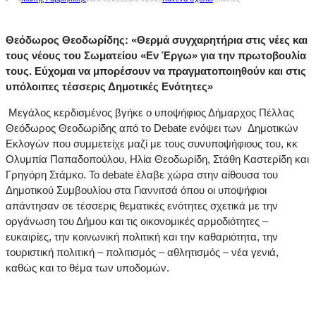
Θεόδωρος Θεοδωρίδης: «Θερμά συγχαρητήρια στις νέες και
τους νέους του Σωματείου «Εν Έργω» για την πρωτοβουλία
τους. Εύχομαι να μπορέσουν να πραγματοποιηθούν και στις
υπόλοιπες τέσσερις Δημοτικές Ενότητες»
Μεγάλος κερδισμένος βγήκε ο υποψήφιος Δήμαρχος Πέλλας
Θεόδωρος Θεοδωρίδης από το Debate ενόψει των Δημοτικών
Εκλογών που συμμετείχε μαζί με τους συνυποψήφιους του, κκ
Ολυμπία Παπαδοπούλου, Ηλία Θεοδωρίδη, Στάθη Καστερίδη και
Γρηγόρη Στάμκο. Το debate έλαβε χώρα στην αίθουσα του
Δημοτικού Συμβουλίου στα Γιαννιτσά όπου οι υποψήφιοι
απάντησαν σε τέσσερις θεματικές ενότητες σχετικά με την
οργάνωση του Δήμου και τις οικονομικές αρμοδιότητες –
ευκαιρίες, την κοινωνική πολιτική και την καθαριότητα, την
τουριστική πολιτική – πολιτισμός – αθλητισμός – νέα γενιά,
καθώς και το θέμα των υποδομών.