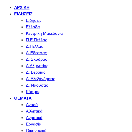
ΑΡΧΙΚΉ
ΕΙΔΉΣΕΙΣ
Ειδήσεις
Ελλάδα
Κεντρική Μακεδονία
Π.Ε.Πέλλας
Δ.Πέλλας
Δ.Έδεσσας
Δ. Σκύδρας
Δ.Αλμωπίας
Δ. Βέροιας
Δ. Αλεξάνδρειας
Δ. Νάουσας
Κόσμος
ΘΈΜΑΤΑ
Αγορά
Αθλητικά
Αγροτικά
Εργασία
Οικονομικά