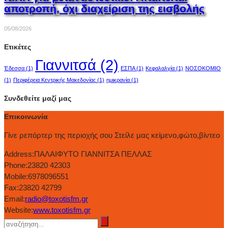
αποτροπή, όχι διαχείριση της εισβολής
05/08/2026
Ετικέτες
Γιαννιτσά
(2)
Έδεσσα
(1)
ΕΣΠΑ
(1)
Κεφαλαλγία
(1)
ΝΟΣΟΚΟΜΙΟ
(1)
Περιφέρεια Κεντρικής Μακεδονίας
(1)
ημικρανία
(1)
Συνδεθείτε μαζί μας
Επικοινωνία
Γίνε ρεπόρτερ της περιοχής σου Στείλε μας κείμενο,φώτο,βίντεο
Address:
ΠΑΛΑΙΦΥΤΟ ΓΙΑΝΝΙΤΣΑ ΠΕΛΛΑΣ
Phone:
23820 42303
Mobile:
6978096551
Fax:
23820 42799
Email:
radio@toxotisfm.gr
Website:
www.toxotisfm.gr