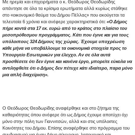
Με ηρεμία και επιχειρήματα ο κ. Θεόδωρος Θεοδωρίδης
απάντησε σε όλα τα κρίσιμα ερωτήματα αλλά κυρίως στάθηκε
στο «οικονομικό θαύμα του Δήμου Πέλλας» που ακούγεται τα
τελευταία 6 χρόνια και ανέφερε χαρακτηριστικά ότι:
«Ο Δήμος
πήρε κοντά στα 17 εκ. ευρώ από το κράτος στο πλαίσιο του
μεσοπρόθεσμου προγράμματος. Κάτι που έγινε και για τους
υπόλοιπους 324 Δήμους της χώρας. Έχουμε υποχρέωση
κάθε μήνα να υποβάλλουμε τα οικονομικά στοιχεία προς το
Υπουργείο Εσωτερικών για έλεγχο. Αν σε όλα αυτά
προσθέσετε ότι δεν έγινε και κανένα έργο, μπορείτε εύκολα να
αντιληφθείτε ότι ο Δήμος δεν πέτυχε κάτι ιδιαίτερο, παρα μόνο
μια απλή διαχείριση».
Ο Θεόδωρος Θεοδωρίδης αναφέρθηκε και στο ζήτημα της
καθαριότητας όπου ανέφερε ότι ως Δήμος έχουμε αποτύχει όχι
μόνο στην πόλη των Γιαννιτσών, αλλά και στις υπόλοιπες
Κοινότητες του Δήμου. Επίσης αναφέρθηκε στο πρόγραμμα του
συνδυασμού για έναν Δήμο σύγχρονο, λειτουργικό και