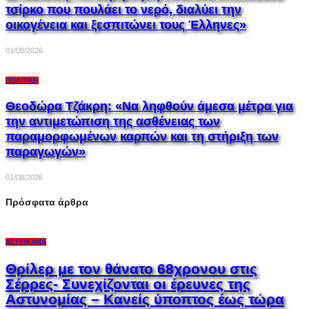
τσίρκο που πουλάει το νερό, διαλύει την
οικογένεια και ξεσπιτώνει τους Έλληνες»
01/08/2026
ΠΟΛΙΤΙΚΉ
Θεοδώρα Τζάκρη: «Να ληφθούν άμεσα μέτρα για
την αντιμετώπιση της ασθένειας των
παραμορφωμένων καρπών και τη στήριξη των
παραγωγών»
01/08/2026
Πρόσφατα άρθρα
ΑΣΤΥΝΟΜΊΑ
Θρίλερ με τον θάνατο 68χρονου στις
Σέρρες- Συνεχίζονται οι έρευνες της
Αστυνομίας – Κανείς ύποπτος έως τώρα