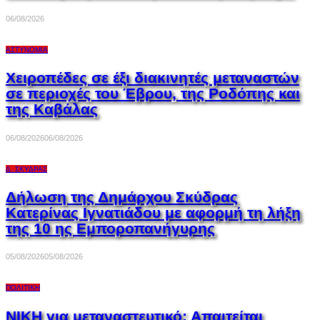
06/08/2026
ΑΣΤΥΝΟΜΊΑ
Χειροπέδες σε έξι διακινητές μεταναστών
σε περιοχές του Έβρου, της Ροδόπης και
της Καβάλας
06/08/2026
06/08/2026
Δ. ΣΚΎΔΡΑΣ
Δήλωση της Δημάρχου Σκύδρας
Κατερίνας Ιγνατιάδου με αφορμή τη λήξη
της 10 ης Εμποροπανήγυρης
05/08/2026
05/08/2026
ΠΟΛΙΤΙΚΉ
ΝΙΚΗ για μεταναστευτικό: Απαιτείται