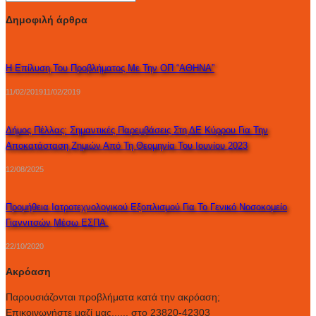
Δημοφιλή άρθρα
Η Επίλυση Του Προβλήματος Με Την ΟΠ “ΑΘΗΝΑ”
11/02/2019
11/02/2019
Δήμος Πέλλας: Σημαντικές Παρεμβάσεις Στη ΔΕ Κύρρου Για Την
Αποκατάσταση Ζημιών Από Τη Θεομηνία Του Ιουνίου 2023
12/08/2025
Προμήθεια Ιατροτεχνολογικού Εξοπλισμού Για Το Γενικό Νοσοκομείο
Γιαννιτσών Μέσω ΕΣΠΑ.
22/10/2020
Ακρόαση
Παρουσιάζονται προβλήματα κατά την ακρόαση;
Επικοινωνήστε μαζί μας...... στο 23820-42303