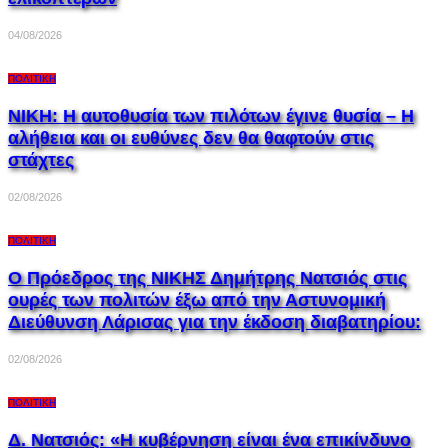
04/08/2026
ΠΟΛΙΤΙΚΉ
ΝΙΚΗ: Η αυτοθυσία των πιλότων έγινε θυσία – Η
αλήθεια και οι ευθύνες δεν θα θαφτούν στις
στάχτες
02/08/2026
ΠΟΛΙΤΙΚΉ
Ο Πρόεδρος της ΝΙΚΗΣ Δημήτρης Νατσιός στις
ουρές των πολιτών έξω από την Αστυνομική
Διεύθυνση Λάρισας για την έκδοση διαβατηρίου:
02/08/2026
ΠΟΛΙΤΙΚΉ
Δ. Νατσιός: «Η κυβέρνηση είναι ένα επικίνδυνο