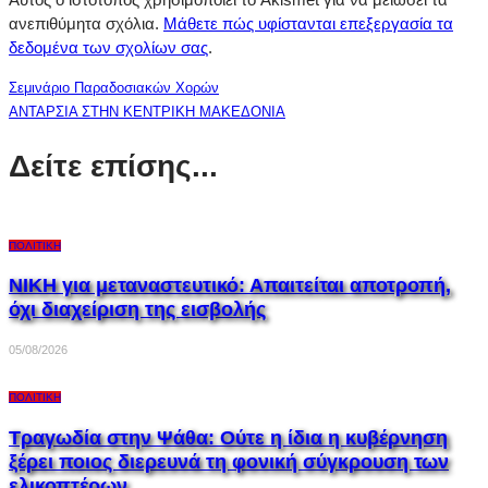
ανεπιθύμητα σχόλια.
Μάθετε πώς υφίστανται επεξεργασία τα
δεδομένα των σχολίων σας
.
Σεμινάριο Παραδοσιακών Χορών
ΑΝΤΑΡΣΙΑ ΣΤΗΝ ΚΕΝΤΡΙΚΗ ΜΑΚΕΔΟΝΙΑ
Δείτε επίσης...
ΠΟΛΙΤΙΚΉ
ΝΙΚΗ για μεταναστευτικό: Απαιτείται αποτροπή,
όχι διαχείριση της εισβολής
05/08/2026
ΠΟΛΙΤΙΚΉ
Τραγωδία στην Ψάθα: Ούτε η ίδια η κυβέρνηση
ξέρει ποιος διερευνά τη φονική σύγκρουση των
ελικοπτέρων