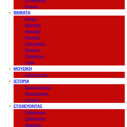
Δ. Νάουσας
Κόσμος
ΘΈΜΑΤΑ
Αγορά
Αθλητικά
Αγροτικά
Εργασία
Οικονομικά
Πολιτική
Πολιτισμός
Υγεία
ΜΟΥΣΙΚΉ
Καλλιτεχνικά
ΙΣΤΟΡΊΑ
Εγκαταστάσεις
Φωτογραφίες
Ιστορικό
ΣΤΟΧΕΎΟΝΤΑΣ
Πρόγραμμα
Εκδηλώσεις
Ακροατές