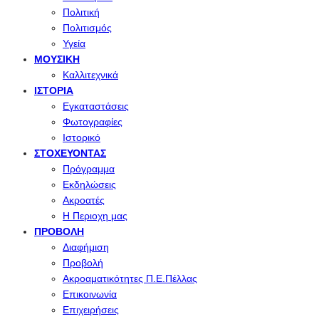
Πολιτική
Πολιτισμός
Υγεία
ΜΟΥΣΙΚΉ
Καλλιτεχνικά
ΙΣΤΟΡΊΑ
Εγκαταστάσεις
Φωτογραφίες
Ιστορικό
ΣΤΟΧΕΎΟΝΤΑΣ
Πρόγραμμα
Εκδηλώσεις
Ακροατές
Η Περιοχη μας
ΠΡΟΒΟΛΉ
Διαφήμιση
Προβολή
Ακροαματικότητες Π.Ε.Πέλλας
Επικοινωνία
Επιχειρήσεις