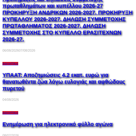
πρωταθλημάτων και κυπέλλου 2026-27
ΠΡΟΚΗΡΥΞΗ ΑΝΔΡΙΚΩΝ 2026-2027. ΠΡΟΚΗΡΥΞΗ
ΚΥΠΕΛΛΟΥ 2026-2027. ΔΗΛΩΣΗ ΣΥΜΜΕΤΟΧΗΣ
ΠΡΩΤΑΘΛΗΜΑΤΟΣ 2026-2027. ΔΗΛΩΣΗ
ΣΥΜΜΕΤΟΧΗΣ ΣΤΟ ΚΥΠΕΛΛΟ ΕΡΑΣΙΤΕΧΝΩΝ
2026-27.
06/08/2026
07/08/2026
ΑΘΛΗΤΙΚΆ
ΥΠΑΑΤ: Αποζημιώσεις 4,2 εκατ. ευρώ για
θανατωθέντα ζώα λόγω ευλογιάς και αφθώδους
πυρετού
04/08/2026
ΑΘΛΗΤΙΚΆ
Ενημέρωση για ηλεκτρονικό φύλλο αγώνα
08/07/2026