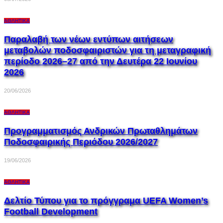
ΑΘΛΗΤΙΚΆ
Παραλαβή των νέων εντύπων αιτήσεων
μεταβολών ποδοσφαιριστών για τη μεταγραφική
περίοδο 2026–27 από την Δευτέρα 22 Ιουνίου
2026
20/06/2026
ΑΘΛΗΤΙΚΆ
Προγραμματισμός Ανδρικών Πρωταθλημάτων
Ποδοσφαιρικής Περιόδου 2026/2027
19/06/2026
ΑΘΛΗΤΙΚΆ
Δελτίο Τύπου για το πρόγγραμα UEFA Women’s
Football Development