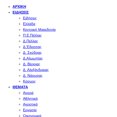
ΑΡΧΙΚΉ
ΕΙΔΉΣΕΙΣ
Ειδήσεις
Ελλάδα
Κεντρική Μακεδονία
Π.Ε.Πέλλας
Δ.Πέλλας
Δ.Έδεσσας
Δ. Σκύδρας
Δ.Αλμωπίας
Δ. Βέροιας
Δ. Αλεξάνδρειας
Δ. Νάουσας
Κόσμος
ΘΈΜΑΤΑ
Αγορά
Αθλητικά
Αγροτικά
Εργασία
Οικονομικά