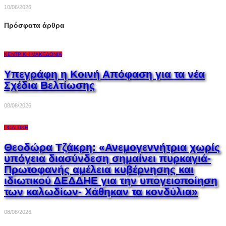
10/06/2026
Πρόσφατα άρθρα
ΚΕΝΤΡΙΚΉ ΜΑΚΕΔΟΝΊΑ
Υπεγράφη η Κοινή Απόφαση για τα νέα
Σχέδια Βελτίωσης
08/08/2026
ΠΟΛΙΤΙΚΉ
Θεοδώρα Τζάκρη: «Ανεμογεννήτρια χωρίς
υπόγεια διασύνδεση σημαίνει πυρκαγιά-
Πρωτοφανής αμέλεια κυβέρνησης και
ιδιωτικού ΔΕΔΔΗΕ για την υπογειοποίηση
των καλωδίων- Χάθηκαν τα κονδύλια»
08/08/2026