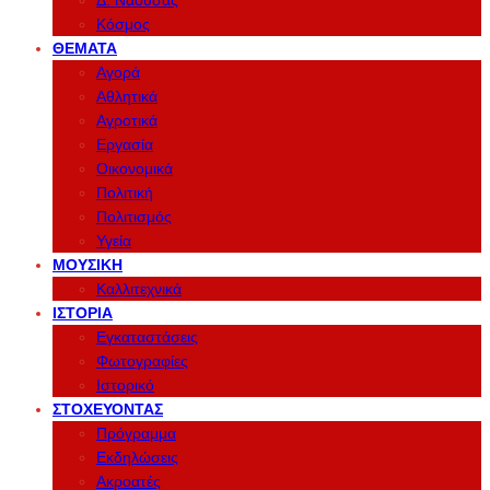
Δ. Νάουσας
Κόσμος
ΘΈΜΑΤΑ
Αγορά
Αθλητικά
Αγροτικά
Εργασία
Οικονομικά
Πολιτική
Πολιτισμός
Υγεία
ΜΟΥΣΙΚΉ
Καλλιτεχνικά
ΙΣΤΟΡΊΑ
Εγκαταστάσεις
Φωτογραφίες
Ιστορικό
ΣΤΟΧΕΎΟΝΤΑΣ
Πρόγραμμα
Εκδηλώσεις
Ακροατές