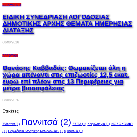
Δ.ΑΛΜΩΠΊΑΣ
ΕΙΔΙΚΗ ΣΥΝΕΔΡΙΑΣΗ ΛΟΓΟΔΟΣΙΑΣ
ΔΗΜΟΤΙΚΗΣ ΑΡΧΗΣ ΘΕΜΑΤΑ ΗΜΕΡΗΣΙΑΣ
ΔΙΑΤΑΞΗΣ
08/08/2026
ΑΓΡΟΤΙΚΆ
Θανάσης Καββαδάς: Θωρακίζεται όλη η
χώρα απέναντι στις επιζωοτίες 12,5 εκατ.
ευρώ επί πλέον στις 13 Περιφέρειες για
μέτρα βιοασφάλειας
08/08/2026
Ετικέτες
Γιαννιτσά
(2)
Έδεσσα
(1)
ΕΣΠΑ
(1)
Κεφαλαλγία
(1)
ΝΟΣΟΚΟΜΙΟ
(1)
Περιφέρεια Κεντρικής Μακεδονίας
(1)
ημικρανία
(1)