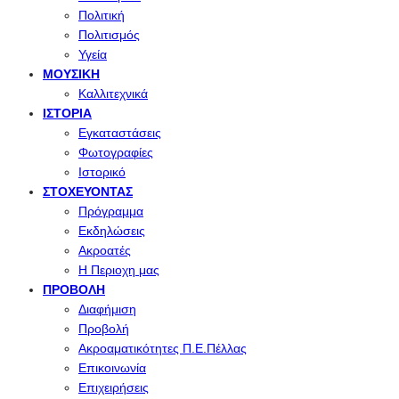
Πολιτική
Πολιτισμός
Υγεία
ΜΟΥΣΙΚΉ
Καλλιτεχνικά
ΙΣΤΟΡΊΑ
Εγκαταστάσεις
Φωτογραφίες
Ιστορικό
ΣΤΟΧΕΎΟΝΤΑΣ
Πρόγραμμα
Εκδηλώσεις
Ακροατές
Η Περιοχη μας
ΠΡΟΒΟΛΉ
Διαφήμιση
Προβολή
Ακροαματικότητες Π.Ε.Πέλλας
Επικοινωνία
Επιχειρήσεις