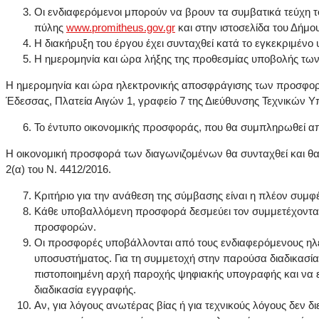
Οι ενδιαφερόμενοι μπορούν να βρουν τα συμβατικά τεύχη τ
πύλης
www.promitheus.gov.gr
και στην ιστοσελίδα του Δήμ
H διακήρυξη του έργου έχει συνταχθεί κατά το εγκεκριμέν
Η ημερομηνία και ώρα λήξης της προθεσμίας υποβολής τω
Η ημερομηνία και ώρα ηλεκτρονικής αποσφράγισης των προσφορ
Έδεσσας, Πλατεία Αιγών 1, γραφείο 7 της Διεύθυνσης Τεχνικών Υ
Το έντυπο οικονομικής προσφοράς, που θα συμπληρωθεί απ
Η οικονομική προσφορά των διαγωνιζομένων θα συνταχθεί και θ
2(α) του Ν. 4412/2016.
Κριτήριο για την ανάθεση της σύμβασης είναι η πλέον συμ
Κάθε υποβαλλόμενη προσφορά δεσμεύει τον συμμετέχοντα σ
προσφορών.
Οι προσφορές υποβάλλονται από τους ενδιαφερόμενους ηλε
υποσυστήματος. Για τη συμμετοχή στην παρούσα διαδικασία 
πιστοποιημένη αρχή παροχής ψηφιακής υπογραφής και να 
διαδικασία εγγραφής.
Αν, για λόγους ανωτέρας βίας ή για τεχνικούς λόγους δεν δ