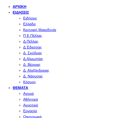
ΑΡΧΙΚΉ
ΕΙΔΉΣΕΙΣ
Ειδήσεις
Ελλάδα
Κεντρική Μακεδονία
Π.Ε.Πέλλας
Δ.Πέλλας
Δ.Έδεσσας
Δ. Σκύδρας
Δ.Αλμωπίας
Δ. Βέροιας
Δ. Αλεξάνδρειας
Δ. Νάουσας
Κόσμος
ΘΈΜΑΤΑ
Αγορά
Αθλητικά
Αγροτικά
Εργασία
Οικονομικά