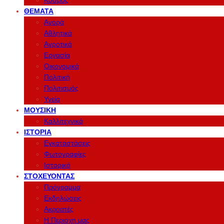
Κόσμος
ΘΈΜΑΤΑ
Αγορά
Αθλητικά
Αγροτικά
Εργασία
Οικονομικά
Πολιτική
Πολιτισμός
Υγεία
ΜΟΥΣΙΚΉ
Καλλιτεχνικά
ΙΣΤΟΡΊΑ
Εγκαταστάσεις
Φωτογραφίες
Ιστορικό
ΣΤΟΧΕΎΟΝΤΑΣ
Πρόγραμμα
Εκδηλώσεις
Ακροατές
Η Περιοχη μας