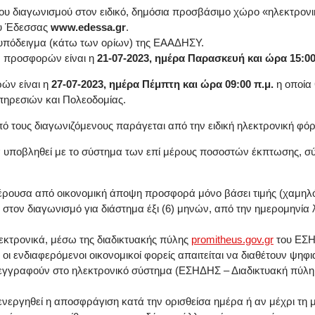
ου διαγωνισμού στον ειδικό, δημόσια προσβάσιμο χώρο «ηλεκτρονικ
ου Έδεσσας
www.
edessa
.gr
.
ο υπόδειγμα (κάτω των ορίων) της ΕΑΑΔΗΣΥ.
ν προσφορών είναι η
21-07-2023, ημέρα Παρασκευή και ώρα 15:00
ών είναι η
27-07-2023, ημέρα Πέμπτη και ώρα 09:00 π.μ.
η οποία 
πηρεσιών και Πολεοδομίας.
ό τους διαγωνιζόμενους παράγεται από την ειδική ηλεκτρονική φ
α υποβληθεί με το σύστημα των επί μέρους ποσοστών έκπτωσης, σ
φέρουσα από οικονομική άποψη προσφορά μόνο βάσει τιμής (χαμηλό
τον διαγωνισμό για διάστημα έξι (6) μηνών, από την ημερομηνία
κτρονικά, μέσω της διαδικτυακής πύλης
promitheus.gov.gr
του ΕΣΗ
οι ενδιαφερόμενοι οικονομικοί φορείς απαιτείται να διαθέτουν ψ
εγγραφούν στο ηλεκτρονικό σύστημα (ΕΣΗΔΗΣ – Διαδικτυακή πύλ
ιενεργηθεί η αποσφράγιση κατά την ορισθείσα ημέρα ή αν μέχρι τη 