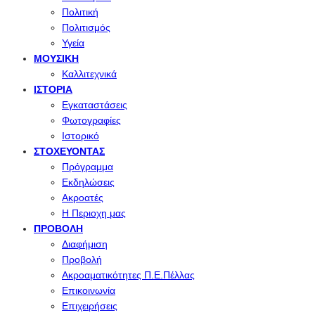
Πολιτική
Πολιτισμός
Υγεία
ΜΟΥΣΙΚΉ
Καλλιτεχνικά
ΙΣΤΟΡΊΑ
Εγκαταστάσεις
Φωτογραφίες
Ιστορικό
ΣΤΟΧΕΎΟΝΤΑΣ
Πρόγραμμα
Εκδηλώσεις
Ακροατές
Η Περιοχη μας
ΠΡΟΒΟΛΉ
Διαφήμιση
Προβολή
Ακροαματικότητες Π.Ε.Πέλλας
Επικοινωνία
Επιχειρήσεις