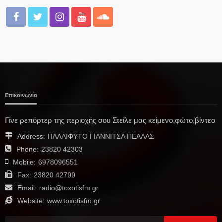
Επικοινωνία
Γίνε ρεπόρτερ της περιοχής σου Στείλε μας κείμενο,φώτο,βίντεο
Address:
ΠΑΛΑΙΦΥΤΟ ΓΙΑΝΝΙΤΣΑ ΠΕΛΛΑΣ
Phone:
23820 42303
Mobile:
6978096551
Fax:
23820 42799
Email:
radio@toxotisfm.gr
Website:
www.toxotisfm.gr