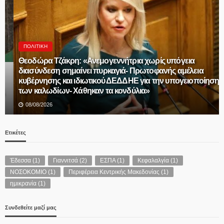
ΠΟΛΙΤΙΚΉ
Θεοδώρα Τζάκρη: «Ανεμογεννήτρια χωρίς υπόγεια
διασύνδεση σημαίνει πυρκαγιά- Πρωτοφανής αμέλεια
κυβέρνησης και ιδιωτικού ΔΕΔΔΗΕ για την υπογειοποίηση
των καλωδίων- Χάθηκαν τα κονδύλια»
08/08/2026
Ετικέτες
Έδεσσα
(1)
Γιαννιτσά
(2)
ΕΣΠΑ
(1)
Κεφαλαλγία
(1)
ΝΟΣΟΚΟΜΙΟ
(1)
Περιφέρεια Κεντρικής Μακεδονίας
(1)
ημικρανία
(1)
Συνδεθείτε μαζί μας